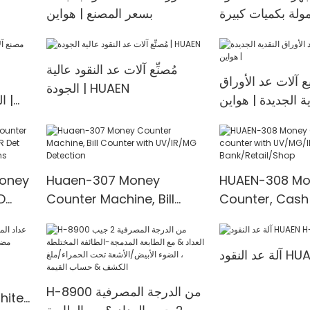
ency
<000000> Dete
ولة بكميات كبيرة |
بسعر المصنع | هواين
HUAEN
مُصنِّع آلات عد النقود عالية
 آلات عد الأوراق
م
الجودة | HUAEN
ية الجديدة | هواين
ال
Money
Huaen-307 Money
HUAEN-308 Mo
D
Counter Machine, Bill
Counter, Cash
t
Counter with UV/IR/MG
with UV/MG/IR
00
Detection
for Bank/Retai
HUAEN H-
H-8900 من الدرجة المصرفية