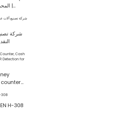
ctor
المحم
شركة تصنيع
النقد
ney
 counter
 Detection
l/Shop
آلة عد النقود 308