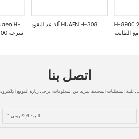
H-8900 من الدرجة المصرفية 2
آلة عد النقود HUAEN H-308
مع الطابعة
لمختلطة ،
الدقي
لأشعة تحت
البنفسجي
ف & حساب
تحت الح
القيمة
لعد الر
اتصل بنا
شاشة LCD، [عد القيمة]
البريد الإلكتروني