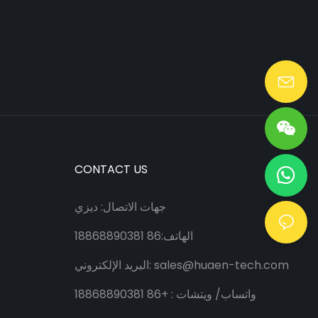
Lang@huaen-tech.com
CONTACT US
جهات الاتصال: ديزي
الهاتف:86 18868890381
sales@huaen-tech.com
البريد الإلكتروني:
واتساب/
ويتشات
: +86 18868890381