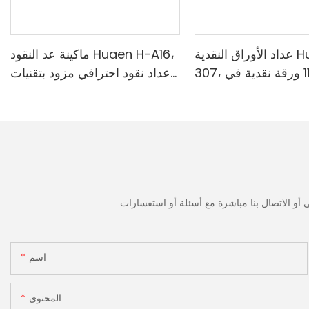
عداد الأوراق النقدية Huaen H-
ماكينة عد النقود Huaen H-A16،
307، سرعة 1100 ورقة نقدية في
عداد نقود احترافي مزود بتقنيات
قة | كاشف الأشعة فوق
الكشف بالأشعة فوق البنفسجية/
ة/المغناطيسية/الأشعة
المغناطيسية/الأشعة تحت
مراء/التزييف، مناسب
الحمراء/الضوء الرقمي، عد 1100
وبيات، آلة عد النقود مع
يورو/دقيقة، شاشة LCD، وضع
القيمة ووضع الدفعات للمتاجر
والبنوك والمطاعم
اسم
المحتوى