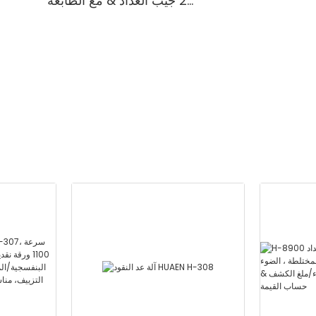
2 جيب العداد & مع الطابعة
المدمجة-الطائفة المختلطة ،
المدمجة & 3.5
الضوء الأبيض/الأشعة تحت
الحمراء/ملغ الكشف & حساب
القيمة