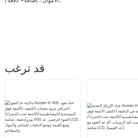
الأموال ، إضافة+ دفعة/
Light مضاد للتزييف ، الطابعة
إضافة+ عداد الفاتورة وضع
 "شاشة TFT
القيمة ، UV/Mg/IR/MT ، 1100
فواتير/دقيقة ، مع شاشة LCD
قد ترغب