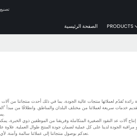
Huaen -
PRODUCTS
الصفحة الرئيسية
رائدة تُقدّم لعملائها منتجات عالية الجودة، بما في ذلك أحدث منتجاتنا من آلات
تقديم خدمات سريعة لعملائنا من مختلف البلدان والمناطق. وانطلاقًا من مبدأ "الع
يسعدنا حل جميع مشاكلكم والإجابة على جميع استفساراتكم. تواصلوا معنا فورًا.
اج آلات عد النقود الصغيرة المتكاملة وفريقنا من الموظفين ذوي الخبرة، يمكنن
قبة الجودة لدينا على كل عملية لضمان جودة المنتج طوال العملية. علاوة على ذل
نعدكم بوصول منتجاتنا إلى عملائنا سالمة وآمنة. لأي استفسار أو معرفة المزيد عن آلات عد النقود الصغيرة، تواصلوا معنا مباشرةً.