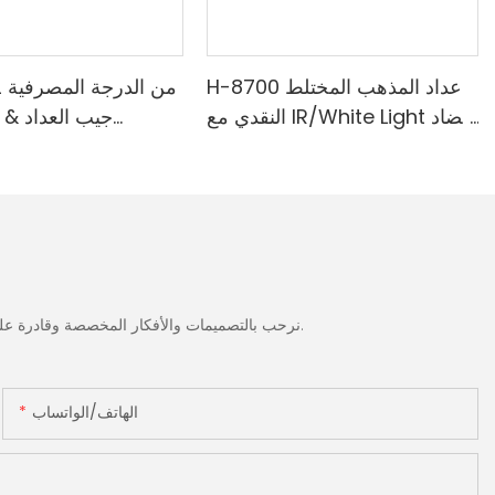
H-8700 عداد المذهب المختلط
النقدي مع IR/White Light مضاد
جيب العداد & 
للتزييف ، الطابعة المدمجة & 3.5
المدمجة-الطائفة ا
"شاشة TFT
الضوء الأبيض/ا
الحمراء/ملغ الكش
نرحب بالتصميمات والأفكار المخصصة وقادرة على تلبية المتطلبات المحددة. لمزيد من المعلومات، يرجى زيارة الموقع الإلكتروني أو الاتصال بنا مباشرة مع أسئلة أو استفسارات.
الهاتف/الواتساب