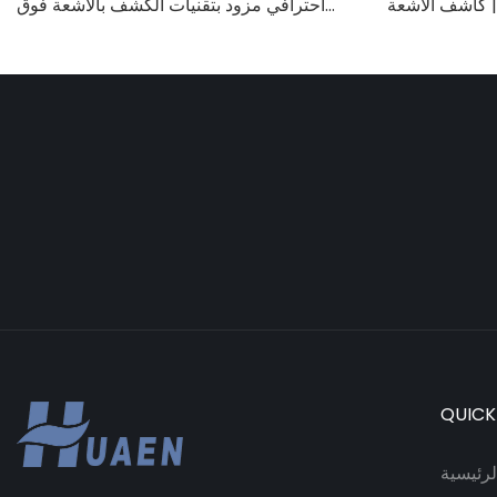
ة | كاشف الأشعة
احترافي مزود بتقنيات الكشف بالأشعة فوق
ية/الأشعة تحت
البنفسجية/المغناطيسية/الأشعة تحت الحمراء/
روبيات، آلة عد
الضوء الرقمي، عد 1100 يورو/دقيقة، شاشة
LCD، وضع القيمة ووضع الدفعات للمتاجر
والبنوك والمطاعم
QUICK
رئيسية