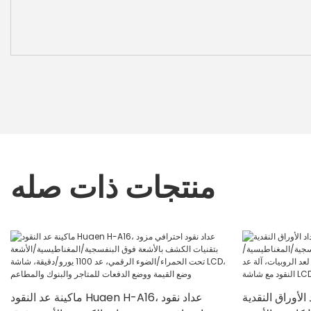
منتجات ذات صله
وراق النقدية Huaen H-307، سرعة
ماكينة عد النقود Huaen H-A16، عداد نقود