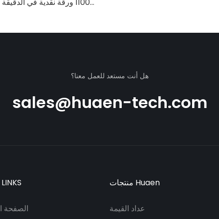
1100 ورقة نقدية في الدقيق
فوق البنفسجية/المغناطيس
الحمراء/التزييف، مناسب لعد ال
النقود مع شاشة LCD، [عد القيمة]
هل أنت مستعد للعمل معنا؟
sales@huaen-tech.com
منتجات Huaen
 LINKS
عداد القيمة
الصفحة ال