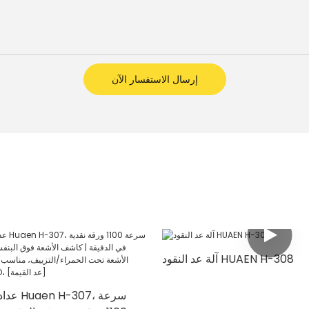
إرسال الاستفسار الآن
آلة عد النقود HUAEN H-308
عداد الأ