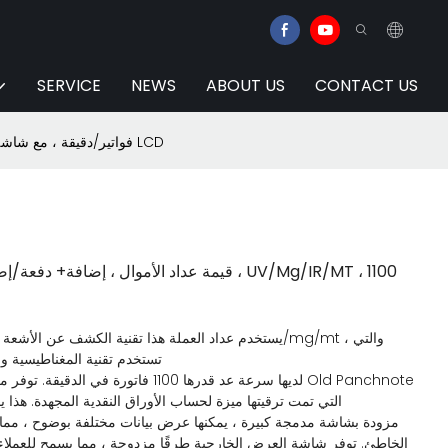
SERVICE
NEWS
ABOUT US
CONTACT US
Huaen H-307 قيمة عداد الأموال ، إضافة+ دفعة/إضافة+ عداد الفاتورة وضع القيمة ، UV/Mg/IR/MT ، 1100 فواتير/دقيقة ، مع شاشة LCD
تستخدم تقنية المغناطيسية و
التي تمت ترقيتها ميزة لحساب الأوراق النقدية المجهدة. هذا ي
الخاطئ. توفر شاشة العرض الخارجية طرقًا مزدوجة ، مما يسمح للعملاء ب