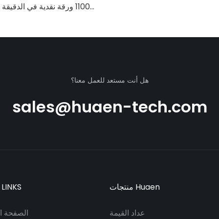
1100 ورقة نقدية في الدقيق
فوق البنفسجية/المغناطيس
الحمراء/التزييف، مناسب لعد ال
النقود مع شاشة LCD، [عد القيمة]
هل أنت مستعد للعمل معنا؟
sales@huaen-tech.com
منتجات Huaen
 LINKS
عداد القيمة
الصفحة ال