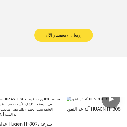
إرسال الاستفسار الآن
آلة عد النقود HUAEN H-308
عداد الأ