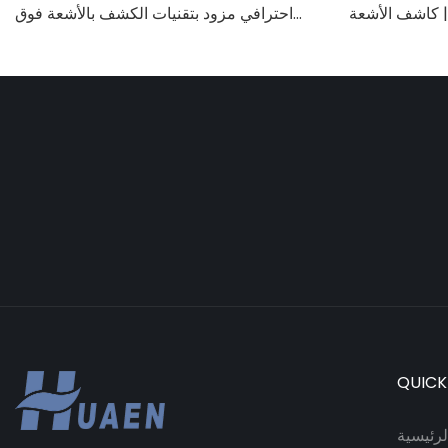
ة | كاشف الأشعة
احترافي مزود بتقنيات الكشف بالأشعة فوق
ية/الأشعة تحت
البنفسجية/المغناطيسية/الأشعة تحت الحمراء/
روبيات، آلة عد
الضوء الرقمي، عد 1100 يورو/دقيقة، شاشة
LCD، وضع القيمة ووضع الدفعات للمتاجر
والبنوك والمطاعم
QUICK
رئيسية