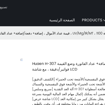
Huaen -
PRODUCTS
الصفحة الرئيسية
Huaen H-307 قيمة عداد الأموال ، إضافة+ دفعة/إضافة+ عداد الفاتورة وضع القيمة ، UV/Mg/IR/MT ، 1100
فواتير/دقيقة ، مع شاشة LCD
[الكشف الدقيق] يستخدم عداد العملة هذا تقنية الكشف عن الأشعة فوق البنفسجية/الأشعة تحت الحمراء/mg/mt ، والتي
الأشعة تحت الحمراء والأشعة فوق البنفسجية والسماك
[سريع وسلس] آلة العد النقدية H-307 لديها سرعة عد قدرها 1100 فاتورة في الدقيقة. توفر معالجة أسطوانة Old Panchnote
ضمن أنه يمكنك إكمال مهام العد المالية اليومية بسرعة
[شاشة عرض LCD] مزودة بشاشة مدمجة كبيرة ، يمكنها عرض بيانات مختلفة بوضوح ، مما يقلل بشكل كبير من إمكانية العد
قراءة البيانات من زوايا مختلفة في أي وقت. بالطبع ،