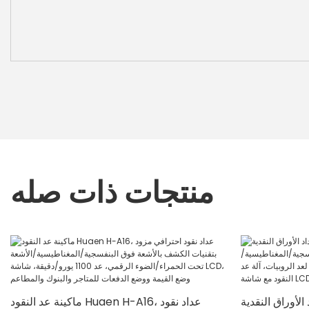
منتجات ذات صله
وراق النقدية Huaen H-307، سرعة
ماكينة عد النقود Huaen H-A16، عداد نقود