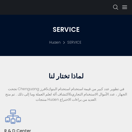
SERVICE
Huaen
SERVICE
لماذا تختار لنا
نجحت Chenguang في تطوير عدد كبير من قيمة استخدام استخدام البنوك&فرز
الجهاز ، عدد الأموال الاستخدام التجاري&اكتشاف آلة لعلم العملة وما إلى ذلك .. تم منح
منتجات Huaen العديد من براءات الاختراع.
R & D Center