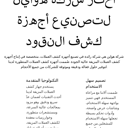
اختر شركة هواين
لتصنيع أجهزة
كشف النقود
شركة هواين هي شركة رائدة في تصنيع أجهزة كشف العملات، متخصصة في إنتاج أجهزة
كشف العملات المزيفة عالية الجودة. صُممت أجهزة كشف العملات المتطورة لدينا
لتوفير حلول فعالة ودقيقة وموثوقة للشركات من جميع الأحجام.
تصميم سهل
التكنولوجيا المتقدمة
الاستخدام
يستخدم جهاز كشف
العملات المزيفة لدينا
صُممت آلاتنا مع مراعاة
أحدث التقنيات لضمان عدّ
المستخدم. فهي تتميز
سريع ودقيق. وهو مزود
بواجهة سهلة الاستخدام،
بمعالجات عالية السرعة،
وشاشات عرض واضحة،
ومستشعرات متطورة،
وأدوات تحكم بسيطة
وخوارزميات معقدة
تجعلها سهلة الاستخدام
لكشف العملات المزيفة،
للمشغلين من جميع
مما يضمن أصالة عملتك.