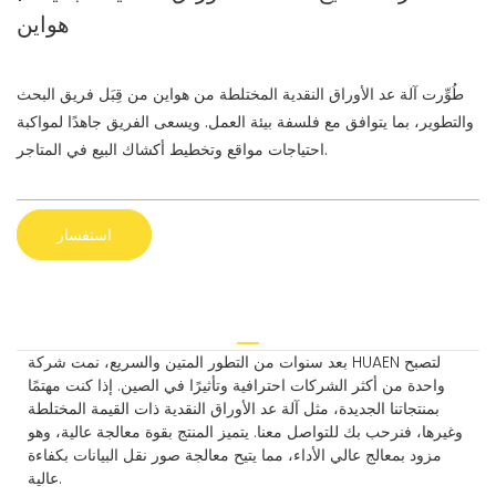
هواين
طُوِّرت آلة عد الأوراق النقدية المختلطة من هواين من قِبَل فريق البحث
والتطوير، بما يتوافق مع فلسفة بيئة العمل. ويسعى الفريق جاهدًا لمواكبة
احتياجات مواقع وتخطيط أكشاك البيع في المتاجر.
استفسار
بعد سنوات من التطور المتين والسريع، نمت شركة HUAEN لتصبح
واحدة من أكثر الشركات احترافية وتأثيرًا في الصين. إذا كنت مهتمًا
بمنتجاتنا الجديدة، مثل آلة عد الأوراق النقدية ذات القيمة المختلطة
وغيرها، فنرحب بك للتواصل معنا. يتميز المنتج بقوة معالجة عالية، وهو
مزود بمعالج عالي الأداء، مما يتيح معالجة صور نقل البيانات بكفاءة
عالية.