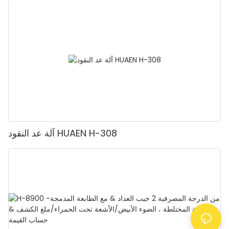
الروبيات، آلة عد النقود مع شاشة LCD، [عد القيمة]
آلة عد النقود HUAEN H-308