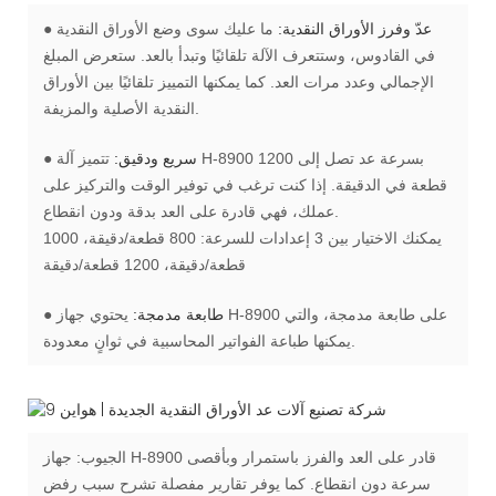
عدّ وفرز الأوراق النقدية:
ما عليك سوى وضع الأوراق النقدية
●
في القادوس، وستتعرف الآلة تلقائيًا وتبدأ بالعد. ستعرض المبلغ
الإجمالي وعدد مرات العد. كما يمكنها التمييز تلقائيًا بين الأوراق
النقدية الأصلية والمزيفة.
سريع ودقيق:
تتميز آلة H-8900 بسرعة عد تصل إلى 1200
●
قطعة في الدقيقة. إذا كنت ترغب في توفير الوقت والتركيز على
عملك، فهي قادرة على العد بدقة ودون انقطاع.
يمكنك الاختيار بين 3 إعدادات للسرعة: 800 قطعة/دقيقة، 1000
قطعة/دقيقة، 1200 قطعة/دقيقة
طابعة مدمجة:
يحتوي جهاز H-8900 على طابعة مدمجة، والتي
●
يمكنها طباعة الفواتير المحاسبية في ثوانٍ معدودة.
الجيوب:
جهاز H-8900 قادر على العد والفرز باستمرار وبأقصى
سرعة دون انقطاع. كما يوفر تقارير مفصلة تشرح سبب رفض