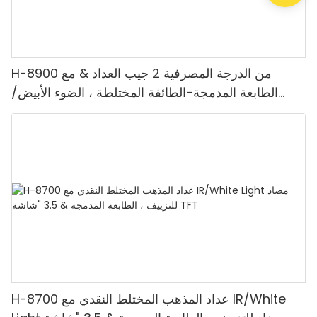
H-8900 من الدرجة المصرفية 2 جيب العداد & مع
الطابعة المدمجة-الطائفة المختلطة ، الضوء الأبيض/
الأشعة تحت الحمراء/ملغ الكشف & حساب القيمة
H-8700 عداد المذهب المختلط النقدي مع IR/White