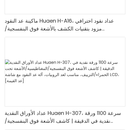
ماكينة عد النقود Huaen H-A16، عداد نقود احترافي
مزود بتقنيات الكشف بالأشعة فوق البنفسجية/
المغناطيسية/الأشعة تحت الحمراء/الضوء الرقمي، عد
1100 يورو/دقيقة، شاشة LCD، وضع القيمة ووضع
الدفعات للمتاجر والبنوك والمطاعم
عداد الأوراق النقدية Huaen H-307، سرعة 1100 ورقة
نقدية في الدقيقة | كاشف الأشعة فوق البنفسجية/
المغناطيسية/الأشعة تحت الحمراء/التزييف، مناسب لعد