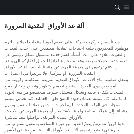
آلة عد الأوراق النقدية المزورة
منذ تأسيسها، ركزت شركتنا على تقديم أجود المنتجات لعملائها. يلتزم
موظفونا المحترفون بتلبية احتياجات عملائنا، معتمدين على أحدث المعدات
والتقنيات. علاوة على ذلك، أنشأنا قسم خدمة مسؤول بشكل رئيسي عن
تقديم خدمة عملاء سريعة وفعالة. نحن هنا دائمًا لتحويل أفكاركم إلى واقع.
إذا كنتم ترغبون في معرفة المزيد عن منتجنا الجديد، آلة عد الأوراق
النقدية المزورة، أو شركتنا، فلا تترددوا في الاتصال بنا.
بفضل خطوط إنتاج آلات عد الأوراق النقدية المزيفة المتكاملة وفريقنا من
الموظفين ذوي الخبرة، نستطيع تصميم وتطوير وتصنيع واختبار جميع
المنتجات بكفاءة عالية وبشكل مستقل. يشرف متخصصو مراقبة الجودة
لدينا على كل عملية لضمان جودة المنتج طوال العملية. كما نضمن تسليم
منتجاتنا في الوقت المحدد لتلبية احتياجات جميع عملائنا. نضمن وصول
منتجاتنا إلى عملائنا سالمة وآمنة. للاستفسار أو معرفة المزيد عن آلات عد
الأوراق النقدية المزيفة، تواصلوا معنا مباشرةً.
لدينا فريقٌ متمرسٌ يضمّ العديد من خبراء الصناعة. يتمتعون بسنواتٍ من
الخبرة في تصنيع وتصميم آلات عدّ الأوراق النقدية المزيفة. في الأشهر