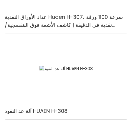
عداد الأوراق النقدية Huaen H-307، سرعة 1100 ورقة
نقدية في الدقيقة | كاشف الأشعة فوق البنفسجية/
المغناطيسية/الأشعة تحت الحمراء/التزييف، مناسب لعد
الروبيات، آلة عد النقود مع شاشة LCD، [عد القيمة]
آلة عد النقود HUAEN H-308