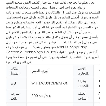
نحن نعلم ما تحتاجه، لذلك نقدم لك جهاز كشف النقود متعدد القيم،
وعداد نقود احترافي بأفضل سعر، لتصنيع ومعالجة المنتجات
المستخدمة يوميًا في المنازل والمكاتب والصناعات. منتجاتنا نقية وعالية
الجودة، وتوفر أفضل النتائج ودعمًا طويل الأمد طوال فترة استخدامك.
علاوة على ذلك، يمكننا أن نقدم لك جودة رائعة وخدمات متطورة. بعد
إجراء العديد من الاختبارات، أثبت فريقنا الفني أن استخدام التكنولوجيا
يضمن أن جهاز كشف النقود متعدد القيم، وعداد النقود الاحترافي
بأفضل سعر يمكن أن يعمل بكامل طاقته. يتحدث العملاء المنخرطون
في مجال (مجالات) عدادات الفواتير بشكل كبير عن منتجنا. من أجل
نمو وتطوير شركتنا، لن تتوقف شركة Anhui Chenguang
Electronic Technology Co., Ltd أبدًا عن ترقية وتطوير التقنيات
لتعزيز قدرتنا التنافسية الأساسية. رؤيتنا هي أن نصبح مؤسسة مشهورة
في السوق العالمية.
الاسم
مكان
HUA
آنهوي، الصين
التجاري:
المنشأ:
IR/U
وظيفة
WHITE/CUSTOMIZATION
لون:
IMA
الكشف:
AS 
العملة
سرعة
800PCS/MIN
REQ
المتاحة:
العد:
تيار متردد 100-