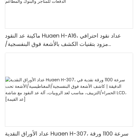
ماكينة عد النقود Huaen H-A16، عداد نقود احترافي
مزود بتقنيات الكشف بالأشعة فوق البنفسجية/
المغناطيسية/الأشعة تحت الحمراء/الضوء الرقمي، عد
1100 يورو/دقيقة، شاشة LCD، وضع القيمة ووضع
الدفعات للمتاجر والبنوك والمطاعم
عداد الأوراق النقدية Huaen H-307، سرعة 1100 ورقة