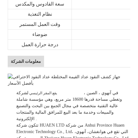
سعة القادوس والمكدس
نظام التغذية
وقت العمل المستمر
ضوضاء
درجة حرارة العمل
معلومات الشركة
في
آنهوي
، الصين
،
لشركة HUAEN LTD
يقع المقر الرئيسي
وتغطي مساحة قدرها 18600 متر مربع، وهي
مؤسسة شاملة
عالية التقنية متخصصة في مجال الجمع بين البحث والتصنيع
والمبيعات وخدمة ما بعد البيع للمرافق المالية والمنتجات
.
الإلكترونية.
تتكون شركة HUAEN LTD من شركة Anhui Province Huaen
Electronic Technology Co., Ltd، التي تقع في هوانغشان، آنهوي،