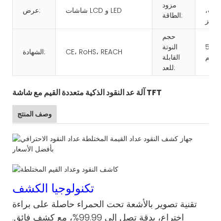
مزود
2 فولت،
شاشات LCD و LED
عرض:
الطاقة:
حجم
50*1
النوتة
CE، RoHS، REACH
الشهادة:
القابلة
للعد:
آلة عد النقود الذكية متعددة القيم مع شاشة TFT
وصف المنتج
تكنولوجيا الكشف
تقنية تصوير بالأشعة تحت الحمراء حاصلة على براءة
اختراع، بدقة تصل إلى 99.99%، مع كشف فائق.