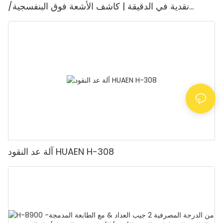
نقدية في الدقيقة | كاشف الأشعة فوق البنفسجية/
المغناطيسية/الأشعة تحت الحمراء/التزييف، مناسب لعد
الروبيات، آلة عد النقود مع شاشة LCD، [عد القيمة]
آلة عد النقود HUAEN H-308