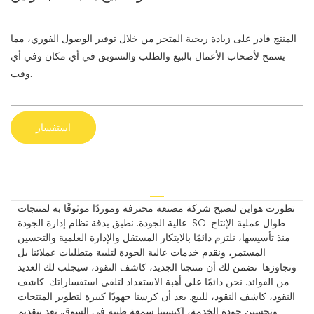
المنتج قادر على زيادة ربحية المتجر من خلال توفير الوصول الفوري، مما
يسمح لأصحاب الأعمال بالبيع والطلب والتسويق في أي مكان وفي أي
وقت.
استفسار
تطورت هواين لتصبح شركة مصنعة محترفة وموردًا موثوقًا به لمنتجات
عالية الجودة. نطبق بدقة نظام إدارة الجودة ISO طوال عملية الإنتاج.
منذ تأسيسها، نلتزم دائمًا بالابتكار المستقل والإدارة العلمية والتحسين
المستمر، ونقدم خدمات عالية الجودة لتلبية متطلبات عملائنا بل
وتجاوزها. نضمن لك أن منتجنا الجديد، كاشف النقود، سيجلب لك العديد
من الفوائد. نحن دائمًا على أهبة الاستعداد لتلقي استفساراتك. كاشف
النقود، كاشف النقود، للبيع. بعد أن كرسنا جهودًا كبيرة لتطوير المنتجات
وتحسين جودة الخدمة، اكتسبنا سمعة طيبة في السوق. نعد بتقديم