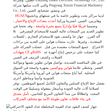
الصين، وشركة Zhejiang Huaen Electronic Technology Co., Ltd،
والتي كانت سلفها شركة Pingyang Xinxin Financial Machinery
Co., Ltd، في ونتشو، تشجيانغ، الصين.
لدينا مراكز بحث وتطوير خاصة بنا في شنغهاي ونانجينغ
HUAEN
وهايربين، الصين. اشترينا
وركبنا
أحدث معدات الإنتاج والاختبار
،
وضممنا
فريقًا فنيًا وإداريًا يتمتع بخبرة واسعة
،
وقد
نجحنا في
تطوير
العديد من المنتجات عالية
القيمة للاستخدام
المصرفي.
&
آلة الفرز،
جهاز
عدّ وكشف
نقود للاستخدام
التجاري
،
للعملات
المتعددة
، وغيرها
. حازت منتجات هواين على العديد من براءات
الاختراع.
جميع المنتجات معتمدة من قبل
حصلت الشركة على
. كما حصلت على ترخيص إنتاج أجهزة عد
شهادات CE وRoHS
العملات وكشف التزييف في الصين.
في ظل المنافسة الشديدة، تواصل هواين تطوير نفسها ومواكبة
العصر. وتحظى علامتا
هواين وبوكسين
بشهرة واسعة في السوق
المحلية.
كما
تُباع منتجات هواين في أوروبا وأمريكا وأمريكا
الجنوبية وآسيا ومناطق أخرى.
بفضل خط الإنتاج السلس والتعاون الكامل لجميع الموظفين، نوفر
لعملائنا آلات عالية الجودة وبأسعار معقولة وتسليمًا في الوقت
المحدد. وانطلاقًا
من
مبدأ التعاون المربح للجانبين،
نأمل بصدق
الأمد مع مختلف الشركات.
في بناء
علاقات تعاون
طويلة