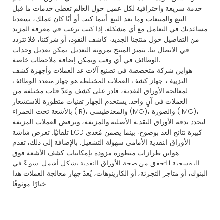
خدمة سريعة واحترافية لكل عميل حول العالم تغطي خدمات ما قبل
البيع والمبيعات وما بعد البيع. أينما كنت أو أيًا كان عملك، يسعدنا
مساعدتك في التعامل مع أي مشكلة. إذا كنت ترغب في معرفة المزيد
من التفاصيل حول منتجنا الجديد، كاشف النقود، أو شركتنا، فلا تتردد
في الاتصال بنا. يتميز المنتج بمرونة التعديل. يمكن تعديل وحدات
الوظائف في أي وقت ويمكن إضافة ملاحظات خاصة.
هواين شركة متخصصة في تصنيع آلات عد العملات وأجهزة كشف
التزييف. جهاز كشف العملات المختلطة هو جهاز متعدد الوظائف
لمعالجة الأوراق النقدية، قادر على كشف وعدّ فئات مختلفة من
العملات في آنٍ واحد. يستخدم الجهاز تقنيات متطورة للاستشعار
بالأشعة تحت الحمراء (IR)، والمغناطيسي (MG)، والصورة (IMG)،
ليحدد بدقة الأوراق النقدية الأصلية والمزيفة، ويرفض العملات المزيفة
تلقائيًا. تعرض شاشة LCD كبيرة نتائج العد بوضوح، بينما يضمن مُغذي
الأوراق النقدية الأمامي سهولة التشغيل. بالإضافة إلى ذلك، تقدم
هواين طرازات متطورة مزودة بإمكانيات كشف الأشعة فوق
البنفسجية للتحقق من صحة الأوراق النقدية بشكل أشمل. سواءً في
البنوك، أو متاجر التجزئة، أو الكازينوهات، يُعدّ جهاز معالجة العملات هذا
خيارًا موثوقًا.