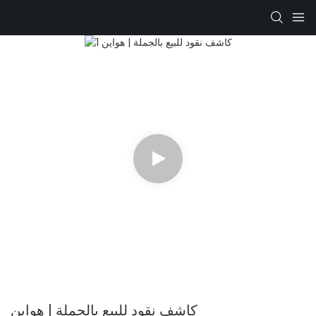
كاشف نقود للبيع بالجملة | هواين