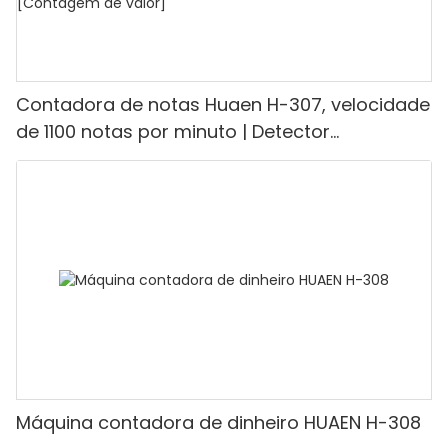
Contadora de notas Huaen H-307, velocidade
de 1100 notas por minuto | Detector
UV/Magnético/Infravermelho/Falsificante,
adequada para contar rúpias, máquina de
contar dinheiro com visor LCD, [Contagem de
valor]
Máquina contadora de dinheiro HUAEN H-308