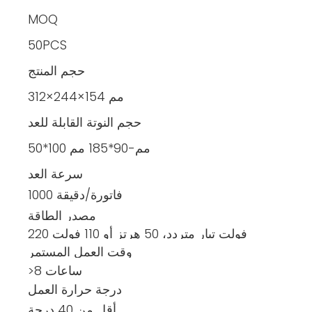
MOQ
50PCS
حجم المنتج
312×244×154 مم
حجم النوتة القابلة للعد
50*100 مم-90*185 مم
سرعة العد
1000 فاتورة/دقيقة
مصدر الطاقة
220 فولت تيار متردد، 50 هرتز أو 110 فولت
وقت العمل المستمر
تيار متردد، 60 هرتز
>8 ساعات
درجة حرارة العمل
أقل من 40 درجة