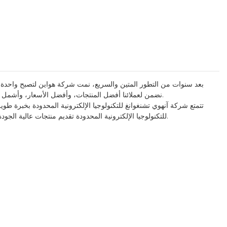
بعد سنوات من التطور المتين والسريع، نمت شركة هواين لتصبح واحدة من أ
نضمن لعملائنا أفضل المنتجات، وأفضل الأسعار، وأشمل الخدمات. نرحب باستفساراتكم. تعتمد شاشة هواين اللمسية على تقنية شاشة اللمس المقاومة، والتي تعتمد على ضغط الأصابع أو الأقلام أو أي شيء آخر.
تتمتع شركة آنهوي تشنغوانغ للتكنولوجيا الإلكترونية المحدودة بخبرة طويل
للتكنولوجيا الإلكترونية المحدودة تقديم منتجات عالية الجودة وخدمات احترافية لعملائها، كما هو الحال دائمًا. كما أن المواهب هي الركيزة الأساسية للشركة، وسننظم دورات تدريبية منتظمة لموظفينا لتطوير مهاراتهم.