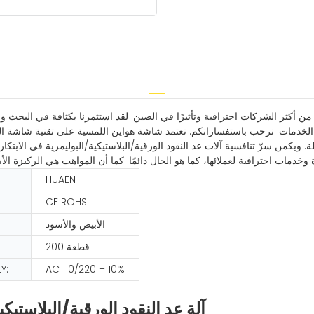
كثر الشركات احترافية وتأثيرًا في الصين. لقد استثمرنا بكثافة في البحث والتط
ة. ويكمن سرّ تنافسية آلات عد النقود الورقية/البلاستيكية/البوليمرية في الابتك
HUAEN
CE ROHS
الأبيض والأسود
200 قطعة
Y:
AC 110/220 + 10%
آلة عد النقود الورقية/البلاستيك