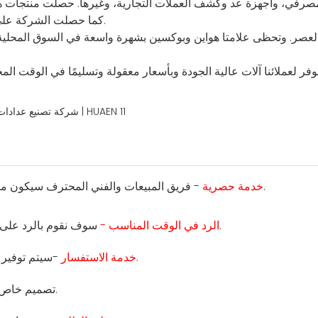
رفي، وأجهزة عد وكشف العملات التجارية، وغيرها. حصلت منتجات هواين على
كما حصلت الشركة على ترخيص إنتاج آلات عد العملات وأجهزة كشف التزييف في الصين.
ر. وتحظى علامتا هواين وبوكسين بشهرة واسعة في السوق المحلية. كما 
 لعملائنا آلات عالية الجودة وبأسعار معقولة وتسليمًا في الوقت المحدد
- فريق المبيعات والفني المحترف سيكون مسؤولاً عن طلبك.
خدمة حصرية
سوف نقوم بالرد على استفسارك في غضون 12 ساعة، وقت العمل لدينا هو 24 ساعة.
الرد في الوقت المناسب -
-سيتم توفير ورقة بيانات المنتج التفصيلية وقائمة الأسعار والصورة والشهادة.
خدمة الاستفسار
- تصميم خاص للقالب ووظيفة المنتج والتعبئة والتغليف.