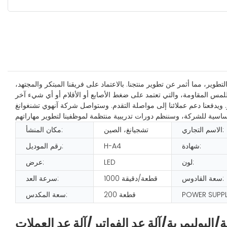
وير، مما أثمر عن تطوير منتجنا. بالاعتماد على فريقنا المبتكر والمجتهد،
ار. ويدفعنا دعم عملائنا إلى مواصلة التقدم. وستواصل شركة آنهوي تشنغوانغ
الاسم التجاري:
تشجيانغ، الصين
مكان المنشأ:
شهادة:
H-A4
رقم الموديل:
لون:
LED
عرض:
سعة القادوس:
1000 قطعة/دقيقة
سرعة العد:
POWER SUPPL
200 قطعة
سعة المكدس:
ية/البوليمرية/آلة عد الفواتير/آلة عد العملات