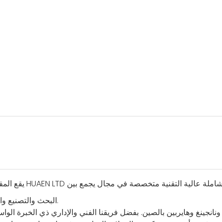
يقع المقر الرئيسي لشركة HUAEN LTD في آن
البحث والتصنيع والمبيعات وخدمة ما بعد البيع للمرافق المالية والمنتجات الإلكترونية.
جينغ وهايربين بالصين. بفضل فريقنا الفني والإداري ذي الخبرة الواسع