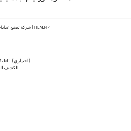
1) تقنية الكشف: الأشعة تحت الحمراء، الأشعة فوق البنفسجية، MG، MT (اختياري)
2) الكشف ا