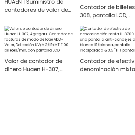
HUAEN | Suministro de
Contador de billetes
contadores de valor de
308, pantalla LCD,
billetes mixtos
detector UV/MG/IR,
personalizados
modos multifunción,
unidades/min
Valor de contador de
Contador de efectiv
dinero Huaen H-307,
denominación mixta
Agregar+ Contador de
8700 con una pantal
facturas de modo de
anti-condejes de luz
lote/ADD+ Valor,
blanca IR/blanca,
Detección UV/MG/IR/MT,
pantalla incorporad
1100 billetes/min, con
3.5 "TFT pantalla TFT
pantalla LCD