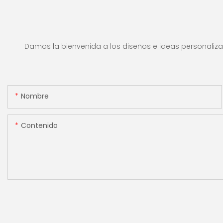
1100 euros por minuto,
alsificación, ade
pantalla LCD, modo de
para contar rupias
valor y lote para tiendas,
máquina contado
bancos y restaurantes.
efectivo con panta
Damos la bienvenida a los diseños e ideas personalizad
[Conteo de valor]
Nombre
Contenido