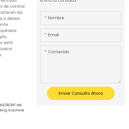
Envía tu consulta
imentado,
es de control
isfacen las
Nombre
ta o desea
ente.
quinaria
Email
plo,
o está
 busca
Contenido
.
Enviar Consulta Ahora