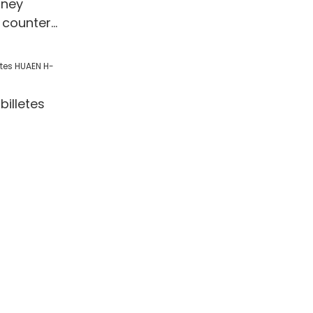
ney
 counter
 Detection
l/Shop
illetes