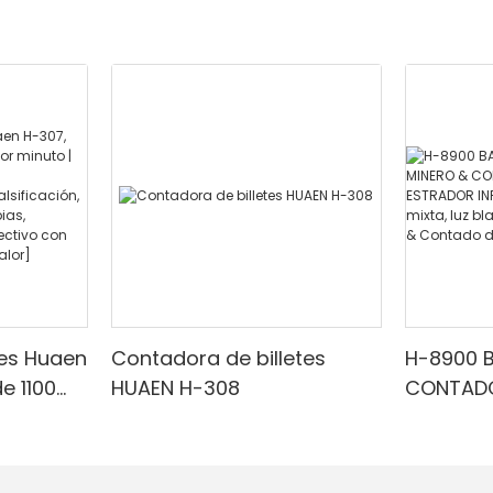
tes Huaen
Contadora de billetes
H-8900 
e 1100
HUAEN H-308
CONTADO
 |
CON EST
ESTRADO
arrojo/f
Denomina