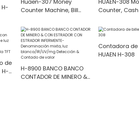
Huaen-307 Money
HUAEN-308 Mo
 H-
Counter Machine, Bill
Counter, Cash
Counter with UV/IR/MG
with UV/MG/IR
Detection
for Bank/Retai
 1100
Contadora de b
HUAEN H-308
o de
H-8900 BANCO BANCO
 H-
CONTADOR DE MINERO &
la
CON ESTRADOR CON
ESTRADOR INFERMENTE-
Denominación mixta, luz
a &
blanca/IR/UV/mg
Detección & Contado de
valor