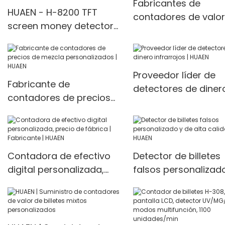
Fabricantes de
HUAEN - H-8200 TFT
contadores de valor
screen money detector
mixto de imágenes
cash counting machine
infrarrojas de carga
front loading mixed value
superior Huaen
counter professional
personalizados de 
Proveedor líder de
money counter best
Fabricante de
| HUAEN
detectores de diner
price Money counter
contadores de precios
infrarrojos | HUAEN
de mezcla
personalizados | HUAEN
Contadora de efectivo
Detector de billetes
digital personalizada,
falsos personalizad
precio de fábrica |
de alta calidad | HU
Fabricante | HUAEN