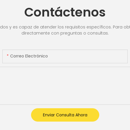
cuado
blanca/
Contáctenos
,
Detecci
ra de
valor
lla LCD,
os y es capaz de atender los requisitos específicos. Para obt
directamente con preguntas o consultas.
Correo Electrónico
Enviar Consulta Ahora