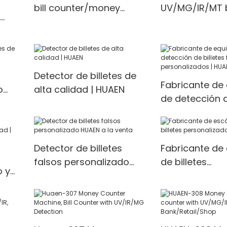
bill counter/money
UV/MG/IR/MT b
counting machine Money
counter/mone
counter
machine Mone
China
Detector de billetes de
Fabricante de
o
alta calidad | HUAEN
de detección d
falsos persona
HUAEN
Detector de billetes
Fabricante de
falsos personalizado
de billetes
o y
HUAEN a la venta
personalizado
AEN