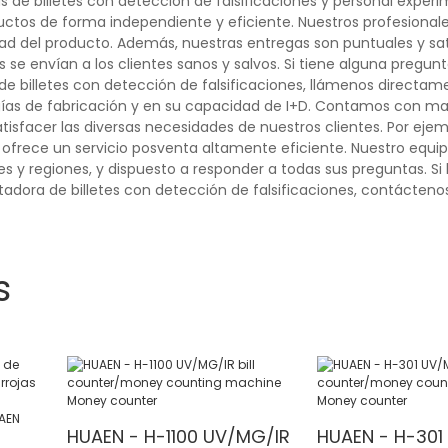
de billetes con detección de falsificaciones y personal exper
ductos de forma independiente y eficiente. Nuestros profesional
dad del producto. Además, nuestras entregas son puntuales y sat
se envían a los clientes sanos y salvos. Si tiene alguna pregun
 billetes con detección de falsificaciones, llámenos directam
ías de fabricación y en su capacidad de I+D. Contamos con ma
sfacer las diversas necesidades de nuestros clientes. Por ejem
ofrece un servicio posventa altamente eficiente. Nuestro equip
es y regiones, y dispuesto a responder a todas sus preguntas. Si
adora de billetes con detección de falsificaciones, contáctenos
s
HUAEN - H-1100 UV/MG/IR
HUAEN - H-301