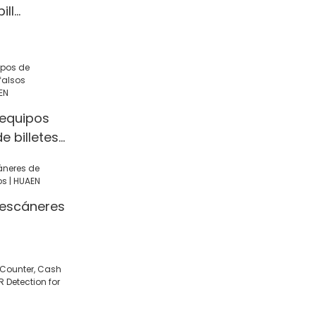
ill
y counting
y counter
 equipos
e billetes
lizados |
 escáneres
s | HUAEN