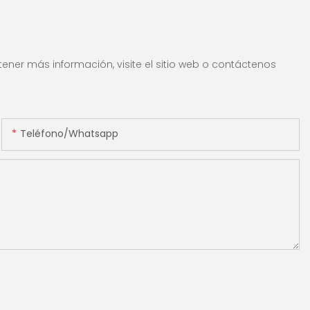
IR/UV/mg
incorporada & 3.5 "TFT
ón & Contado de
pantalla TFT
ener más información, visite el sitio web o contáctenos
Teléfono/whatsapp