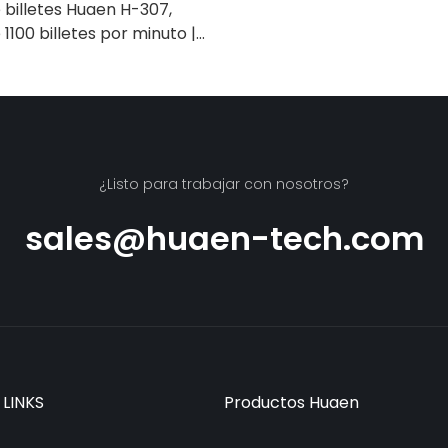
billetes Huaen H-307,
1100 billetes por minuto |
/infrarrojo/falsificación,
ra contar rupias, máquina
e efectivo con pantalla
 de valor]
¿Listo para trabajar con nosotros?
sales@huaen-tech.com
 LINKS
Productos Huaen