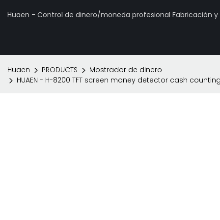
Huaen - Control de dinero/moneda profesional Fabricación 
Huaen
PRODUCTS
Mostrador de dinero
HUAEN - H-8200 TFT screen money detector cash counting