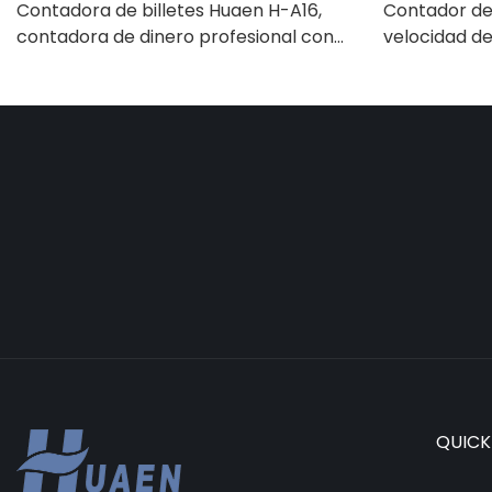
Contadora de billetes Huaen H-A16,
Contador de 
contadora de dinero profesional con
velocidad de 
detección UV/MG/IR/DD, capacidad
Detector
para contar 1100 euros por minuto,
UV/magnético
pantalla LCD, modo de valor y lote para
adecuado pa
tiendas, bancos y restaurantes.
contadora d
LCD, [Conteo
QUICK