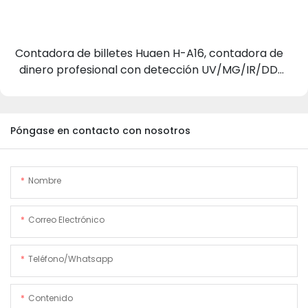
Contadora de billetes Huaen H-A16, contadora de
dinero profesional con detección UV/MG/IR/DD,
capacidad para contar 1100 euros por minuto,
pantalla LCD, modo de valor y lote para tiendas,
bancos y restaurantes.
Póngase en contacto con nosotros
Nombre
Correo Electrónico
Teléfono/whatsapp
Contenido