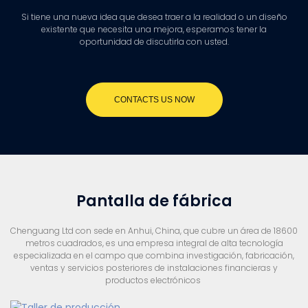
Si tiene una nueva idea que desea traer a la realidad o un diseño
existente que necesita una mejora, esperamos tener la
oportunidad de discutirla con usted.
CONTACTS US NOW
Pantalla de fábrica
Chenguang Ltd con sede en Anhui, China, que cubre un área de 18600
metros cuadrados, es una empresa integral de alta tecnología
especializada en el campo que combina investigación, fabricación,
ventas y servicios posteriores de instalaciones financieras y
productos electrónicos