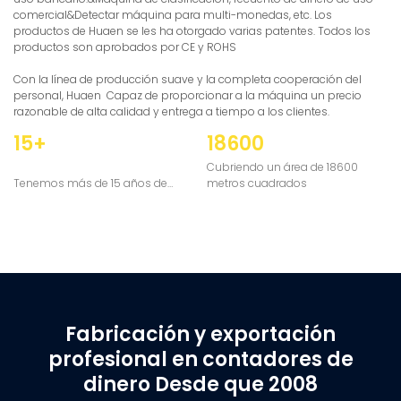
comercial&Detectar máquina para multi-monedas, etc. Los
productos de Huaen se les ha otorgado varias patentes. Todos los
productos son aprobados por CE y ROHS
Con la línea de producción suave y la completa cooperación del
personal, Huaen Capaz de proporcionar a la máquina un precio
razonable de alta calidad y entrega a tiempo a los clientes.
15+
18600
Cubriendo un área de 18600
Tenemos más de 15 años de
metros cuadrados
experiencia
Fabricación y exportación
profesional en contadores de
dinero
Desde que 2008