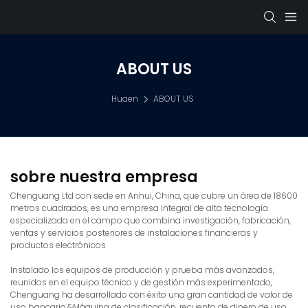
ABOUT US
Huaen
ABOUT US
sobre nuestra empresa
Chenguang Ltd con sede en Anhui, China, que cubre un área de 18600
metros cuadrados, es una empresa integral de alta tecnología
especializada en el campo que combina investigación, fabricación,
ventas y servicios posteriores de instalaciones financieras y
productos electrónicos
Instalado los equipos de producción y prueba más avanzados,
reunidos en el equipo técnico y de gestión más experimentado,
Chenguang ha desarrollado con éxito una gran cantidad de valor de
uso bancario.&Máquina de clasificación, recuento de dinero de uso