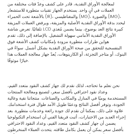
لمعالجة الأوراق النقدية، قادر على كشف وعدّ فئات مختلفة من
العملات في آنٍ واحد. يستخدم الجهاز تقنيات متطورة للاستشعار
بالأشعة تحت الحمراء (IR)، والمغناطيسي (MG)، والصورة (IMG)،
ليحدد بدقة الأوراق النقدية الأصلية والمزيفة، ويرفض العملات المزيفة
تلقائيًا. تعرض شاشة LCD كبيرة نتائج العد بوضوح، بينما يضمن مُغذي
الأوراق النقدية الأمامي سهولة التشغيل. بالإضافة إلى ذلك، تقدم
هواين طرازات متطورة مزودة بإمكانيات كشف الأشعة فوق
البنفسجية للتحقق من صحة الأوراق النقدية بشكل أشمل. سواءً في
البنوك، أو متاجر التجزئة، أو الكازينوهات، يُعدّ جهاز معالجة العملات هذا
خيارًا موثوقًا.
نحن نعلم ما تحتاجه، لذلك نقدم لك جهاز كشف النقود متعدد القيم،
وعداد نقود احترافي بأفضل سعر، لتصنيع ومعالجة المنتجات
المستخدمة يوميًا في المنازل والمكاتب والصناعات. منتجاتنا نقية وعالية
الجودة، وتوفر أفضل النتائج ودعمًا طويل الأمد طوال فترة استخدامك.
علاوة على ذلك، يمكننا أن نقدم لك جودة رائعة وخدمات متطورة. بعد
إجراء العديد من الاختبارات، أثبت فريقنا الفني أن استخدام التكنولوجيا
يضمن أن جهاز كشف النقود متعدد القيم، وعداد النقود الاحترافي
بأفضل سعر يمكن أن يعمل بكامل طاقته. يتحدث العملاء المنخرطون