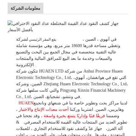
معلومات الشركة
في
آنهوي
، الصين
،
لشركة HUAEN LTD
يقع المقر الرئيسي
وتغطي مساحة قدرها 18600 متر مربع، وهي
مؤسسة شاملة
عالية التقنية متخصصة في مجال الجمع بين البحث والتصنيع
والمبيعات وخدمة ما بعد البيع للمرافق المالية والمنتجات
.
الإلكترونية.
تتكون شركة HUAEN LTD من شركة Anhui Province Huaen
Electronic Technology Co., Ltd، التي تقع في هوانغشان، آنهوي،
الصين، وشركة Zhejiang Huaen Electronic Technology Co., Ltd،
والتي كانت سلفها شركة Pingyang Xinxin Financial Machinery
Co., Ltd، في ونتشو، تشجيانغ، الصين.
لدينا مراكز بحث وتطوير خاصة بنا في شنغهاي ونانجينغ
HUAEN
وهايربين، الصين. اشترينا
وركبنا
أحدث معدات الإنتاج والاختبار
،
وضممنا
فريقًا فنيًا وإداريًا يتمتع بخبرة واسعة
،
وقد
نجحنا في
تطوير
العديد من المنتجات عالية
القيمة للاستخدام
المصرفي.
&
آلة الفرز،
جهاز
عدّ وكشف
نقود للاستخدام
التجاري
،
للعملات
المتعددة
، وغيرها
. حازت منتجات هواين على العديد من براءات