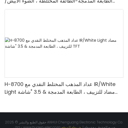
الطابعة المدمجة-الطائفة المختلطة ، الضوء الأبيض/
الأشعة تحت الحمراء/ملغ الكشف & حساب القيمة
H-8700 عداد المذهب المختلط النقدي مع IR/White
Light مضاد للتزييف ، الطابعة المدمجة & 3.5 "شاشة
TFT
حقوق الطبع والنشر © 2025 ANHUI Chenguang Electronic Technology Co.
جميع الحقوق محفوظة |
خريطة الموقع
www.huaen-elec.com
، Ltd -