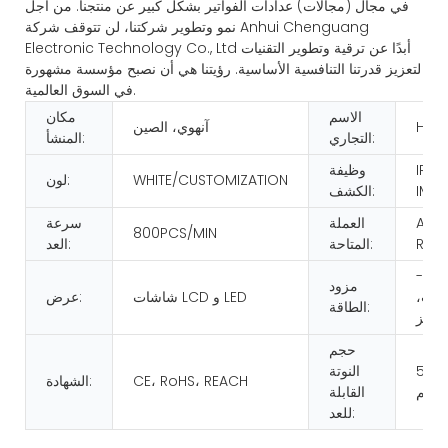
في مجال (مجالات) عدادات الفواتير بشكل كبير عن منتجنا. من أجل
نمو وتطوير شركتنا، لن تتوقف شركة Anhui Chenguang
Electronic Technology Co., Ltd أبدًا عن ترقية وتطوير التقنيات
لتعزيز قدرتنا التنافسية الأساسية. رؤيتنا هي أن نصبح مؤسسة مشهورة
في السوق العالمية.
الاسم
مكان
HUA
آنهوي، الصين
التجاري:
المنشأ:
IR/U
وظيفة
WHITE/CUSTOMIZATION
لون:
IMA
الكشف:
AS 
العملة
سرعة
800PCS/MIN
REQ
المتاحة:
العد:
تيار متردد 100-
مزود
2 فولت،
شاشات LCD و LED
عرض:
الطاقة:
حجم
50*1
النوتة
CE، RoHS، REACH
الشهادة:
القابلة
للعد: