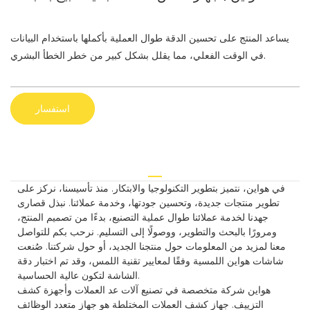
يساعد المنتج على تحسين الدقة طوال العملية بأكملها باستخدام البيانات
في الوقت الفعلي، مما يقلل بشكل كبير من خطر الخطأ البشري.
استفسار
في هواين، نتميز بتطوير التكنولوجيا والابتكار. منذ تأسيسنا، نركز على
تطوير منتجات جديدة، وتحسين جودتها، وخدمة عملائنا. نبذل قصارى
جهدنا لخدمة عملائنا طوال عملية التصنيع، بدءًا من تصميم المنتج،
ومرورًا بالبحث والتطوير، ووصولًا إلى التسليم. نرحب بكم للتواصل
معنا لمزيد من المعلومات حول منتجنا الجديد، أو حول شركتنا. صُنعت
شاشات هواين اللمسية وفقًا لمعايير تقنية اللمس، وقد تم اختبار دقة
الشاشة لتكون عالية الحساسية.
هواين شركة متخصصة في تصنيع آلات عد العملات وأجهزة كشف
التزييف. جهاز كشف العملات المختلطة هو جهاز متعدد الوظائف