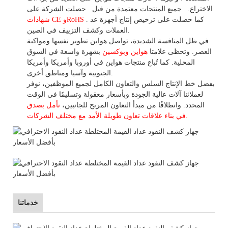
الاختراع.
جميع المنتجات معتمدة من قبل
حصلت الشركة على
. كما حصلت على ترخيص إنتاج أجهزة عد
شهادات CE وRoHS
العملات وكشف التزييف في الصين.
في ظل المنافسة الشديدة، تواصل هواين تطوير نفسها ومواكبة
العصر. وتحظى علامتا
هواين وبوكسين
بشهرة واسعة في السوق
المحلية.
كما
تُباع منتجات هواين في أوروبا وأمريكا وأمريكا
الجنوبية وآسيا ومناطق أخرى.
بفضل خط الإنتاج السلس والتعاون الكامل لجميع الموظفين، نوفر
لعملائنا آلات عالية الجودة وبأسعار معقولة وتسليمًا في الوقت
المحدد. وانطلاقًا
من
مبدأ التعاون المربح للجانبين،
نأمل بصدق
الأمد مع مختلف الشركات.
في بناء
علاقات تعاون
طويلة
خدماتنا