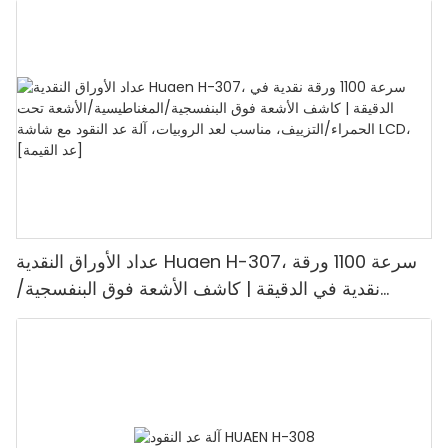
1100 يورو/دقيقة، شاشة LCD، وضع القيمة ووضع
الدفعات للمتاجر والبنوك والمطاعم
عداد الأوراق النقدية Huaen H-307، سرعة 1100 ورقة
نقدية في الدقيقة | كاشف الأشعة فوق البنفسجية/
المغناطيسية/الأشعة تحت الحمراء/التزييف، مناسب لعد
الروبيات، آلة عد النقود مع شاشة LCD، [عد القيمة]