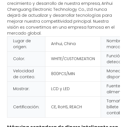
crecimiento y desarrollo de nuestra empresa, Anhui
Chenguang Electronic Technology Co., Ltd nunca
dejará de actualizar y desarrollar tecnologías para
mejorar nuestra competitividad principal. Nuestra
visión es convertirnos en una empresa famosa en el
mercado global.
Lugar de
Nombre d
Anhui, China
origen:
marca:
Función d
Color:
WHITE/CUSTOMIZATION
detección
Velocidad
Moneda
800PCS/MIN
de conteo:
disponible
Fuente de
Mostrar:
LCD y LED
alimentac
Tamaño d
Certificación:
CE, RoHS, REACH
billete
contable: