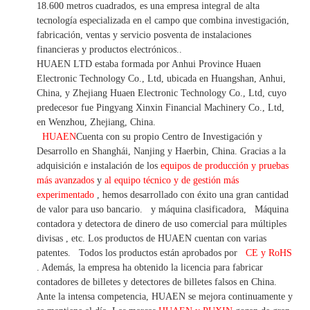
18.600 metros cuadrados, es
una empresa integral de alta
tecnología especializada en el campo que combina investigación,
fabricación, ventas y servicio posventa de instalaciones
financieras y productos electrónicos.
.
HUAEN LTD estaba formada por Anhui Province Huaen
Electronic Technology Co., Ltd, ubicada en Huangshan, Anhui,
China, y Zhejiang Huaen Electronic Technology Co., Ltd, cuyo
predecesor fue Pingyang Xinxin Financial Machinery Co., Ltd,
en Wenzhou, Zhejiang, China.
HUAEN
Cuenta con su propio Centro de Investigación y
Desarrollo en Shanghái, Nanjing y Haerbin, China. Gracias
a la
adquisición e instalación de los
equipos de producción y pruebas
más avanzados
y
al equipo técnico y de gestión más
experimentado
,
hemos
desarrollado con éxito una
gran cantidad
de valor
para uso bancario.
y máquina clasificadora,
Máquina
contadora y detectora
de dinero de uso
comercial
para
múltiples
divisas
,
etc.
Los productos de HUAEN cuentan con varias
patentes.
Todos los productos están aprobados por
CE y RoHS
. Además, la empresa ha obtenido la licencia para fabricar
contadores de billetes y detectores de billetes falsos en China.
Ante la intensa competencia, HUAEN se mejora continuamente y