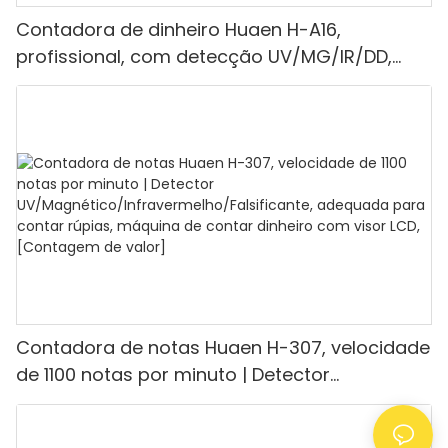
Contadora de dinheiro Huaen H-A16,
profissional, com detecção UV/MG/IR/DD,
capacidade de contagem de 1100 euros por
minuto, visor LCD, modos de valor e lote, ideal
para lojas, bancos e restaurantes.
Contadora de notas Huaen H-307, velocidade
de 1100 notas por minuto | Detector
UV/Magnético/Infravermelho/Falsificante,
adequada para contar rúpias, máquina de