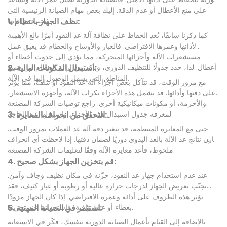
على منع الأعطال أو عدم الدقة. إليك بعض مهام الصيانة الرئيسية التي
1. نظف الجهاز بانتظام:
يجب مراعاتها:
كما ذكرنا سابقًا، يُعد الحفاظ على نظافة آلة عد النقود أمرًا بالغ الأهمية
لأدائها وعمرها الافتراضي. فالغبار والأوساخ والحطام قد يعيق عمل
مستشعرات الآلة وأجزائها المتحركة، مما يؤدي إلى حدوث أخطاء أو
2. استبدال المكونات البالية:
أعطال. لذا، حدد جدولًا للتنظيف الدوري، وتأكد من إزالة الحطام من جميع
المناطق التي يسهل الوصول إليها في الآلة.
مع مرور الوقت، قد تتآكل بعض أجزاء آلة عد النقود أو تتلف، مما يؤثر
على دقتها وأدائها. قد تشمل هذه الأجزاء بكرات الآلة، وأجهزة الاستشعار،
والأحزمة، أو مكونات ميكانيكية أخرى. راجع توصيات الشركة المصنعة
لمعرفة جدول استبدال هذه الأجزاء، واستبدلها عند الحاجة.
3. التحقق من انحراف المعايرة:
حتى مع المعايرة المنتظمة، قد تتغير دقة آلة عد العملات بمرور الوقت.
قارن نتائج عد الآلة بالعد اليدوي دوريًا لضمان دقتها. إذا لاحظت أي انحراف
ملحوظ، فأعد معايرة الآلة وفقًا لتعليمات الشركة المصنعة.
4. قم بتخزين الجهاز بشكل صحيح:
عند عدم استخدام جهاز عد النقود، خزّنه في مكان نظيف وجاف وآمن.
تجنّب تعريض الجهاز لدرجات حرارة عالية أو رطوبة أو غبار كثيف، فقد
تؤثر هذه الظروف على أدائه وعمره الافتراضي. إذا كان الجهاز مزودًا
بغطاء أو علبة واقية، فاستخدمها عند تخزينه.
5. استثمر في الصيانة المهنية:
بالإضافة إلى القيام بأعمال الصيانة الدورية بنفسك، فكّر في الاستعانة