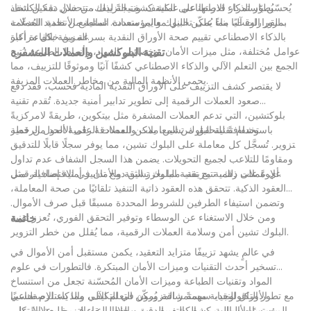
يُحسّن باستمرار قدراتها على الكشف. ونتيجةً لذلك، تتحسن دقة الكشف
يُطوّر الذكاء الاصطناعي عملية كشف التزييف من خلال تمكين اتخاذ
بمرور الوقت، مما يُمكّن البنوك والمؤسسات المالية من تحديد العملات
القرارات آليًا بناءً على تحليل معايير متعددة. تستطيع الأنظمة المُدعّمة
المزيفة بكفاءة أكبر.
بالذكاء الاصطناعي تقييم صحة الأوراق النقدية بسرعة من خلال مراعاة
عوامل مُختلفة، مثل ميزات الأمان، وخصائص المواد، وأنماط الطباعة. يُتيح
تقنية البلوكشين والعملات المشفرة
الجمع بين التعلم الآلي والذكاء الاصطناعي كشفًا آنيًا وموثوقًا للتزييف، مما
يحمي الأنظمة المالية من مخاطر العملات المزيفة.
لا يقتصر كشف التزييف على الأوراق النقدية المادية فحسب، فقد دفع
صعود العملات الرقمية إلى تطوير تدابير أمنية جديدة. تُقدم تقنية
بلوكتشين، التي تدعم العملات المشفرة مثل بيتكوين، طريقةً لامركزيةً
وشفافةً للتحقق من المعاملات والمصادقة على الأصول الرقمية.
باستخدام تقنية البلوك تشين، يمكن للعملات الرقمية الحد من خطر
التزوير. تُسجَّل كل معاملة على البلوك تشين، مما يوفر سجلًا قابلًا للتدقيق
ومقاومًا للتلاعب لجميع التحويلات. يضمن هذا السجل الشفاف عدم تداول
أي عملات رقمية مزيفة، مما يعزز الثقة والأمان في الاقتصاد الرقمي.
علاوةً على ذلك، تتيح تقنية البلوك تشين دمج تدابير أمنية إضافية، مثل
العقود الذكية. تتحقق هذه العقود ذاتية التنفيذ تلقائيًا من صحة المعاملة،
وتضمن استيفاء الطرفين للشروط المحددة مسبقًا قبل صرف الأموال.
ومن خلال الاستغناء عن الوسطاء وتوفير التحقق الفوري، تُعزز تقنية
خاتمة
البلوك تشين أمن وسلامة العملات الرقمية، مما يُقلل من خطر التزوير.
في عالمٍ يشهد تزييفًا متزايد التعقيد، يكمن مستقبل أمن الأموال في
تسخير أحدث التقنيات وميزات الأمان المبتكرة. فالتطورات في علوم
المواد وتقنيات الطباعة وميزات الأمان المُحسّنة تجعل من استنساخ
الأوراق النقدية مهمةً شاقة. يُمكّن التعلم الآلي والذكاء الاصطناعي
مع تطور التكنولوجيا، سيستمر المزورون في التكيف، مما يستلزم تحسينًا
المؤسسات المالية من الكشف الدقيق والفعال عن التزييف. علاوةً على
مستمرًا لأساليب كشف التزييف. ومن خلال البقاء في طليعة الابتكار،