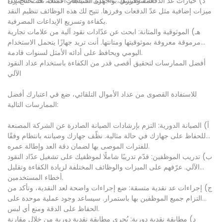
المغناطيسي، وأجهزة استشعار الأشعة تحت الحمراء.
د) خيارات عدّ الدفعات وفرزها: بناءً على احتياجات عملك، قد تحتاج إلى
ميزات إضافية مثل عدّ الدفعات وفرزها. تتيح لك هذه الوظائف تنظيم النقد
بكفاءة وتسريع الإيداعات المصرفية.
هـ) الموثوقية والمتانة: ابحث عن عدّادات نقود آلية من علامات تجارية
مرموقة معروفة بموثوقيتها ومتانتها. أنت تريد جهازًا يتحمل الاستخدام
اليومي ويحافظ على أدائه الأمثل لسنوات قادمة.
أفضل الممارسات لتحقيق أقصى قدر من الكفاءة باستخدام عداد النقود
الآلي
للاستفادة القصوى من عداد الأموال التلقائي، ضع في اعتبارك أفضل
الممارسات التالية:
أ) الصيانة الدورية: التزم بإرشادات الصيانة الصادرة عن الشركة المصنعة
للحفاظ على جهازك في حالة مثالية. نظّف جهازك وصيانته بانتظام وفقًا
للفترات الموصى بها لضمان دقة العد وإطالة عمره.
ب) تدريب الموظفين: قدّم تدريبًا شاملًا لموظفيك على تشغيل عدّاد النقود
الآلي. عرّفهم على الميزات والوظائف المختلفة لزيادة الكفاءة وتقليل
أخطاء المستخدمين.
ج) إجراءات عد نقدية متسقة: ضع إجراءات واضحة لعد النقدية، وتأكد من
التزام جميع الموظفين بها باستمرار. سيساعد وجود عملية موحدة على
الحفاظ على الدقة ومنع أي لبس.
د) مطابقة نقدية دورية: يُجرى مطابقة نقدية دورية من خلال مقارنة