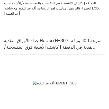
عداد الأوراق النقدية Huaen H-307، سرعة 1100 ورقة
نقدية في الدقيقة | كاشف الأشعة فوق البنفسجية/
المغناطيسية/الأشعة تحت الحمراء/التزييف، مناسب لعد
الروبيات، آلة عد النقود مع شاشة LCD، [عد القيمة]