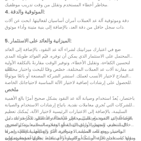
مخاطر أخطاء المستخدم وتقلل من وقت تدريب موظفيك.
4. الموثوقية والدقة:
دقة وموثوقية آلة عد العملات أمران أساسيان لفعاليتها. ابحث عن آلات
ذات سجل حافل من دقة العد، بالإضافة إلى بنية متينة وأداء موثوق.
5. الميزانية والعائد على الاستثمار:
ضع في اعتبارك ميزانيتك لشراء آلة عد النقود، بالإضافة إلى العائد
المحتمل على الاستثمار الذي يمكن أن توفره. قيّم الفوائد طويلة المدى
لتحسين الكفاءة، وتقليل الأخطاء، وتوفير الوقت مقارنةً بالتكلفة الأولية
للآلة.
عند مقارنة آلات عد العملات المختلفة، خصّص وقتًا للبحث واختبار مختلف
النماذج لاختيار الأنسب لعملك. استشر الشركة المصنعة أو بائعًا موثوقًا
للحصول على إرشادات إضافية لاختيار الآلة المناسبة لاحتياجاتك الخاصة.
ملخص
باختصار، يُعدّ استخدام وصيانة آلة عد النقود بشكل صحيح أمرًا بالغ الأهمية
للشركات التي تُجري معاملات نقدية. باتباع إرشادات الاستخدام والصيانة
السليمة، بالإضافة إلى الاعتبارات الرئيسية لاختيار الآلة، يُمكنك تعظيم
فوائد آلة عد النقود مع تقليل مخاطر الأخطاء والأعطال. تذكّر قراءة دليل
بالإضافة إلى الاستخدام السليم، فإن صيانة آلة عد النقود الخاصة بك، من
المستخدم، وتجهيز الأوراق النقدية أو العملات المعدنية بشكل صحيح،
خلال التنظيف المنتظم، واستبدال القطع، وفحوصات المعايرة، والتخزين
واختيار وضع العد المناسب، ومعايرة الآلة وتنظيفها بانتظام، وإجراء
المناسب، وخدمات الصيانة الاحترافية، أمرٌ بالغ الأهمية لإطالة عمرها
عمليات فحص دورية.
ودقتها. باستخدام الآلة المناسبة والصيانة الاستباقية، يمكنك تبسيط عمليات
سواء كنت تاجر تجزئة أو بنكًا أو كازينو أو أي نشاط تجاري آخر يعتمد على