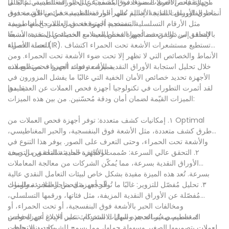
أجهزة فحص العملات ضوءًا فوق بنفسجيًا على الورقة النقدية، ثم تُحلل
من التقنيات الأخرى المستخدمة الكشف عن الحبر المغناطيسي. غالبًا ما
أنماط الفلورسنت الناتجة. إذا لم تُظهر الورقة النقدية خصائص الأشعة فوق
تحتوي الأوراق النقدية الأصلية على أحبار مغناطيسية في مناطق محددة،
البنفسجية المتوقعة، فمن المرجح أنها مزيفة.
مثل الأرقام التسلسلية. تستخدم أجهزة فحص العملات المغناطيسية
للتحقق من توافق خصائصها المغناطيسية مع الخصائص المحددة مسبقًا
بالإضافة إلى ذلك، تعتمد أجهزة فحص العملات الحديثة على تقنية الأشعة
للعملة الأصلية.
تحت الحمراء (IR). تستطيع مستشعرات الأشعة تحت الحمراء اكتشاف
الأنماط والخصائص التي لا تظهر إلا تحت ضوء الأشعة تحت الحمراء. ومن
خلال تحليل استجابة الأوراق النقدية للأشعة تحت الحمراء، تستطيع هذه
مميزات وفوائد أجهزة فحص العملات
الأجهزة تحديد خصائص الأمان الخفية التي غالبًا ما يفشل المزورون في
تقليدها.
لقد أثمرت التطورات في تكنولوجيا أجهزة فحص العملات عن العديد من
الميزات القيّمة لضمان أمان ودقة مُحسّنين. من بين هذه الميزات:
١. إمكانيات كشف متعددة: توفر أجهزة فحص العملات من Optimal
طرق كشف متعددة، مثل الأشعة فوق البنفسجية، والحبر المغناطيسي،
والأشعة تحت الحمراء، وحتى التعرف على الصور. يوفر هذا التنوع في
الوظائف حماية شاملة من التزييف.
٢. التحقق عالي السرعة: صُممت الأجهزة الحديثة للتحقق من صحة
الأوراق النقدية بسرعة، مما يُمكّن الشركات من معالجة المعاملات
بسرعة. تُعد هذه الميزة مفيدة بشكل خاص لبيئات التعامل النقدي عالية
الحجم، مثل متاجر التجزئة والبنوك.
٣. تحليل مُفصّل للتزوير: غالبًا ما تُوفّر أجهزة فحص العملات معلومات
مُفصّلة عن الأوراق النقدية المزيفة، مثل فئاتها، ورقمها التسلسلي،
ومخالفات الحبر بالأشعة فوق البنفسجية، أو تحت الحمراء، أو
المغناطيسي. تُساعد هذه البيانات الشركات على الإبلاغ عن الحوادث
٤. تصميم صغير الحجم وسهل الاستخدام: تتميز أحدث أجهزة فحص
وتحديد الاتجاهات.
العملات بتصميمها الصغير وسهولة حملها، مما يسمح للشركات بنشرها في