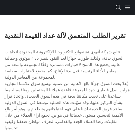
تقرير الطلب المتعمق لآلة عداد القيمة النقدية
تتابع شركة آنهوي تشنغوانغ للتكنولوجيا الإلكترونية المحدودة اتجاهات
السوق بدقة، ولذلك طورت جهازًا لعد النقود يتميز بأداء موثوق وجمالية
عالية. يخضع هذا المنتج لاختبارات مستمرة وفقًا لمجموعة واسعة من
معايير الأداء الرئيسية قبل بدء الإنتاج، كما يخضع لاختبارات مطابقة
لمجموعة من المعايير الدولية.
يُعدّ بحث السوق جزءًا بالغ الأهمية من عملية توسيع سوق علامتنا التجارية
هواين. نبذل قصارى جهدنا لمعرفة قاعدة عملائنا المحتملين ومنافسينا، مما
يساعدنا على تحديد مكانتنا بدقة في هذه السوق الجديدة، واتخاذ قرار
بشأن التركيز عليها. وقد سهّلت هذه العملية توسعنا في السوق الدولية.
نساعد فريق الخدمة لدينا على فهم احتياجاتهم وتطلعاتهم، وهو أمر بالغ
الأهمية لتحسين مستوى خدماتنا في هواين. نجمع آراء العملاء من خلال
مقابلات رضا العملاء الجدد والقدامى، لنعرف مواطن ضعفنا وكيفية
تحسينها.