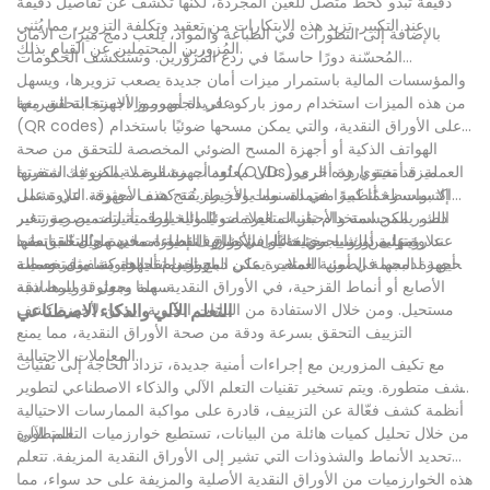
دقيقة تبدو كخط متصل للعين المجردة، لكنها تكشف عن تفاصيل دقيقة
عند التكبير. تزيد هذه الابتكارات من تعقيد وتكلفة التزوير، مما يُثني
بالإضافة إلى التطورات في الطباعة والمواد، يلعب دمج ميزات الأمان
المُزورين المحتملين عن القيام بذلك.
المُحسّنة دورًا حاسمًا في ردع المُزوّرين. وتستكشف الحكومات
والمؤسسات المالية باستمرار ميزات أمان جديدة يصعب تزويرها، ويسهل
على الجمهور والأجهزة التحقق منها.
من هذه الميزات استخدام رموز باركود فريدة أو رموز الاستجابة السريعة
(QR codes) على الأوراق النقدية، والتي يمكن مسحها ضوئيًا باستخدام
الهواتف الذكية أو أجهزة المسح الضوئي المخصصة للتحقق من صحة
العملة. قد تحتوي هذه الرموز على معلومات مشفرة لا يمكن فك شفرتها
تُعد أجهزة البصمة الضوئية المتغيرة (OVDs) ميزة أمنية بارزة أخرى
إلا بواسطة أنظمة معتمدة، مما يوفر طريقة كشف موثوقة. علاوة على
اكتسبت زخمًا كبيرًا في السنوات الأخيرة. تُنتج هذه الأجهزة، التي تشمل
ذلك، يمكن استخدام تقنيات العلامات المائية الرقمية لتضمين صور غير
الصور المجسمة والأحبار المتغيرة ضوئيًا والخيوط، تأثيرات بصرية تتغير
مرئية أو شبه مرئية على الأوراق النقدية، مما يسهل التحقق منها
عند رؤيتها من زوايا مختلفة أو في ظروف إضاءة محددة. ويُصعّب تعقيد
علاوة على ذلك، يجري حاليًا استكشاف التطورات في مجال القياسات
باستخدام أجهزة كشف متخصصة.
أجهزة البصمة الضوئية المتغيرة على المزورين تقليدها، مما يوفر وسيلة
الحيوية لدمجها في أمن العملات. يمكن دمج السمات الحيوية، مثل بصمات
سهلة وموثوقة للمصادقة.
الأصابع أو أنماط القزحية، في الأوراق النقدية، مما يجعل تزويرها شبه
مستحيل. ومن خلال الاستفادة من البيانات الحيوية، يمكن لأجهزة كشف
التعلم الآلي والذكاء الاصطناعي
التزييف التحقق بسرعة ودقة من صحة الأوراق النقدية، مما يمنع
المعاملات الاحتيالية.
مع تكيف المزورين مع إجراءات أمنية جديدة، تزداد الحاجة إلى تقنيات
كشف متطورة. ويتم تسخير تقنيات التعلم الآلي والذكاء الاصطناعي لتطوير
أنظمة كشف فعّالة عن التزييف، قادرة على مواكبة الممارسات الاحتيالية
المتطورة.
من خلال تحليل كميات هائلة من البيانات، تستطيع خوارزميات التعلم الآلي
تحديد الأنماط والشذوذات التي تشير إلى الأوراق النقدية المزيفة. تتعلم
هذه الخوارزميات من الأوراق النقدية الأصلية والمزيفة على حد سواء، مما