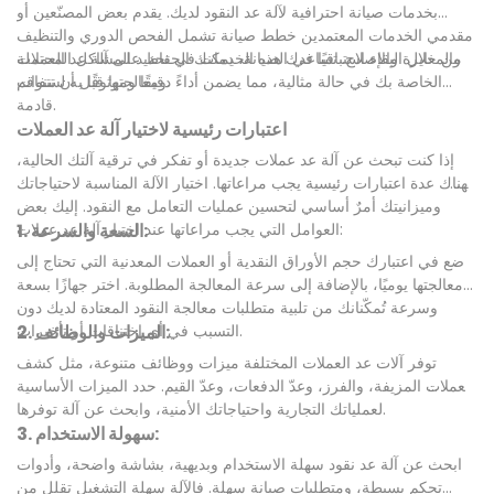
بخدمات صيانة احترافية لآلة عد النقود لديك. يقدم بعض المصنّعين أو
مقدمي الخدمات المعتمدين خطط صيانة تشمل الفحص الدوري والتنظيف
والمعايرة والإصلاح. تساعدك هذه الخدمات في تحديد المشاكل المحتملة
من خلال البقاء استباقيًا في الصيانة، يمكنك الحفاظ على آلة عد العملات
ومعالجتها قبل أن تتفاقم.
الخاصة بك في حالة مثالية، مما يضمن أداءً دقيقًا وموثوقًا به لسنوات
قادمة.
اعتبارات رئيسية لاختيار آلة عد العملات
إذا كنت تبحث عن آلة عد عملات جديدة أو تفكر في ترقية آلتك الحالية،
فهناك عدة اعتبارات رئيسية يجب مراعاتها. اختيار الآلة المناسبة لاحتياجاتك
وميزانيتك أمرٌ أساسي لتحسين عمليات التعامل مع النقود. إليك بعض
العوامل التي يجب مراعاتها عند اختيار آلة عد عملات:
1. السعة والسرعة:
ضع في اعتبارك حجم الأوراق النقدية أو العملات المعدنية التي تحتاج إلى
معالجتها يوميًا، بالإضافة إلى سرعة المعالجة المطلوبة. اختر جهازًا بسعة
وسرعة تُمكّنانك من تلبية متطلبات معالجة النقود المعتادة لديك دون
التسبب في أي اختناقات أو تأخيرات.
2. الميزات والوظائف:
توفر آلات عد العملات المختلفة ميزات ووظائف متنوعة، مثل كشف
العملات المزيفة، والفرز، وعدّ الدفعات، وعدّ القيم. حدد الميزات الأساسية
لعملياتك التجارية واحتياجاتك الأمنية، وابحث عن آلة توفرها.
3. سهولة الاستخدام:
ابحث عن آلة عد نقود سهلة الاستخدام وبديهية، بشاشة واضحة، وأدوات
تحكم بسيطة، ومتطلبات صيانة سهلة. فالآلة سهلة التشغيل تقلل من