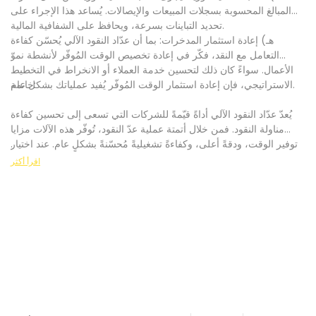
المبالغ المحسوبة بسجلات المبيعات والإيصالات. يُساعد هذا الإجراء على
تحديد التباينات بسرعة، ويحافظ على الشفافية المالية.
هـ) إعادة استثمار المدخرات: بما أن عدّاد النقود الآلي يُحسّن كفاءة
التعامل مع النقد، فكّر في إعادة تخصيص الوقت المُوفّر لأنشطة نموّ
الأعمال. سواءً كان ذلك لتحسين خدمة العملاء أو الانخراط في التخطيط
الاستراتيجي، فإن إعادة استثمار الوقت المُوفّر يُفيد عملياتك بشكل عام.
خاتمة:
يُعدّ عدّاد النقود الآلي أداةً قيّمةً للشركات التي تسعى إلى تحسين كفاءة
مناولة النقود. فمن خلال أتمتة عملية عدّ النقود، تُوفّر هذه الآلات مزايا
توفير الوقت، ودقةً أعلى، وكفاءةً تشغيليةً مُحسّنةً بشكلٍ عام. عند اختيار
.
عدّاد نقود آلي، ضع في اعتبارك عوامل مثل حجم النقود، وميزات كشف
اقرأ أكثر
التزييف، والموثوقية لتحديد الأنسب لشركتك. باتباع أفضل الممارسات
ودمج عدّاد نقود آلي في إجراءات مناولة النقود، يُمكنك تبسيط العمليات،
ومنع الأخطاء، والتركيز على تنمية أعمالك.