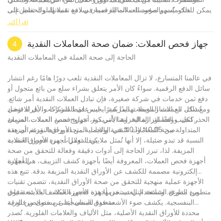
ذلك، يُسهم صعود العملات الرقمية في دفع تقنية البلوك تشين إلى
يمكن للحكومات والمؤسسات المالية ضمان سلامة عملاتها، والحفاظ على
.
الواجهة، مُوفرةً منصةً ثابتةً وآمنةً للمعاملات المالية.
الثقة، وحماية اقتصاداتها لسنوات قادمة. لم يعد كشف التزييف مجرد
اقرأ أكثر
ضرورة، بل أصبح معركة مستمرة بين الابتكار والممارسات غير
المشروعة.
جهاز فحص العملات: ضمان صحة المعاملات النقدية
4
الحاجة إلى صحة العملة في المعاملات النقدية
في عالمنا المتسارع، لا تزال المعاملات النقدية تلعب دورًا هامًا رغم انتشار
وسائل الدفع الرقمية. سواءً كان الأمر يتعلق بشراء سلع من بائع متجول أو
دفع ثمن خدمات في شركة صغيرة، فإن تبادل العملات النقدية أمر شائع.
ومع ذلك، مع انتشار العملات المزيفة، يجب على الشركات والأفراد توخي
تُشكل العملات المزيفة تهديدًا كبيرًا، ليس فقط للشركات، بل للاقتصاد
الحذر لتجنب الخسائر المالية. وهنا يأتي دور أجهزة فحص العملات، لضمان
ككل. ووفقًا لوزارة الخزانة الأمريكية، تتراوح نسبة العملات المزيفة
صحة المعاملات النقدية والحماية من الأوراق النقدية المزيفة.
المتداولة بين 0.05% و0.1% في الولايات المتحدة وحدها. ورغم أن هذه
النسبة قد تبدو ضئيلة، إلا أنها تُمثل ملايين الدولارات من الأوراق النقدية
كيف تعمل أجهزة فحص العملات
المزيفة. لذا، تبرز الحاجة إلى أدوات دقيقة وفعالة للتحقق من صحة
العملات.
أجهزة فحص العملات، المعروفة أيضًا بأجهزة كشف التزييف، هي أجهزة
إلكترونية مصممة للكشف عن الأوراق النقدية المزيفة بدقة. تتبع هذه
الأجهزة عملية منهجية للتحقق من صحة الأوراق النقدية، تتضمن تقنيات
متطورة متنوعة. وتستخدم العديد من أجهزة فحص العملات الحديثة تقنيات
من الطرق الشائعة التي تستخدمها هذه الأجهزة الكشف بالأشعة فوق
متعددة لضمان أعلى مستوى من الدقة.
البنفسجية. يكشف ضوء الأشعة فوق البنفسجية عن خصائص فلورية
محددة للأوراق النقدية الأصلية، مثل الألياف والعلامات الفلورية. تُصدر