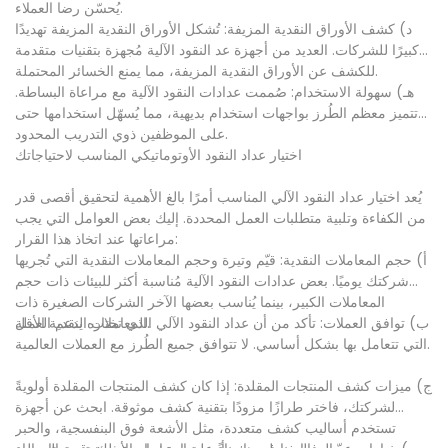
يُحسّن رضا العملاء.
د) كشف الأوراق النقدية المزيفة: تُشكل الأوراق النقدية المزيفة تهديدًا
كبيرًا للشركات. العديد من أجهزة عد النقود الآلية مُجهزة بتقنيات متقدمة
للكشف عن الأوراق النقدية المزيفة، مما يمنع الخسائر المحتملة.
هـ) سهولة الاستخدام: صُممت عدادات النقود الآلية مع مراعاة البساطة.
تتميز معظم الطُرز بواجهات استخدام بديهية، مما يُسهّل استخدامها حتى
على الموظفين ذوي التدريب المحدود.
اختيار عداد النقود الأوتوماتيكي المناسب لاحتياجاتك
يُعد اختيار عداد النقود الآلي المناسب أمرًا بالغ الأهمية لتحقيق أقصى قدر
من الكفاءة وتلبية متطلبات العمل المحددة. إليك بعض العوامل التي يجب
مراعاتها عند اتخاذ هذا القرار:
أ) حجم المعاملات النقدية: قيّم وتيرة وحجم المعاملات النقدية التي تُجريها
شركتك يوميًا. بعض عدادات النقود الآلية مُناسبة أكثر للبيئات ذات حجم
المعاملات الكبير، بينما يُناسب بعضها الآخر الشركات الصغيرة ذات
المعاملات النقدية الأقل.
ب) توافق العملات: تأكد من أن عداد النقود الآلي الذي تختاره يدعم العملة
التي تتعامل بها بشكل أساسي. لا تتوافق جميع الطُرز مع العملات العالمية.
ج) ميزات كشف المنتجات المقلدة: إذا كان كشف المنتجات المقلدة أولويةً
لشركتك، فاختر طرازًا مزودًا بتقنية كشف موثوقة. ابحث عن أجهزة
تستخدم أساليب كشف متعددة، مثل الأشعة فوق البنفسجية، والحبر