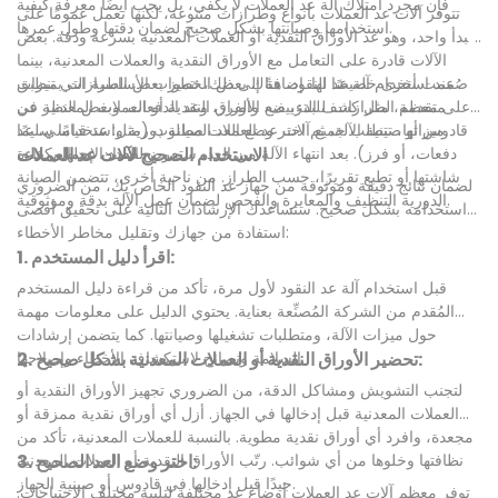
فإن مجرد امتلاك آلة عد العملات لا يكفي، بل يجب أيضًا معرفة كيفية
تتوفر آلات عد العملات بأنواع وطرازات متنوعة، لكنها تعمل عمومًا على
استخدامها وصيانتها بشكل صحيح لضمان دقتها وطول عمرها.
مبدأ واحد، وهو عد الأوراق النقدية أو العملات المعدنية بسرعة ودقة. بعض
الآلات قادرة على التعامل مع الأوراق النقدية والعملات المعدنية، بينما
صُممت أخرى خصيصًا لها. إضافةً إلى ذلك، تتميز بعض الطرازات بميزات
عند استخدام آلة عد النقود، هناك بعض الخطوات الأساسية التي تنطبق
متقدمة، مثل كشف التزييف، والفرز، وعد الدفعات. وبغض النظر عن
على معظم الطرازات. للبدء، ضع الأوراق النقدية أو العملات المعدنية في
ميزاتها، تتطلب جميع آلات عد العملات صيانة دورية واستخدامًا سليمًا
قادوس أو صينية الآلة، ثم اختر وضع العد المطلوب (مثل: عد قياسي، عد
لضمان عملها بكفاءة.
دفعات، أو فرز). بعد انتهاء الآلة من العد، ستعرض العدد الإجمالي على
الاستخدام الصحيح لآلات عد العملات
شاشتها أو تطبع تقريرًا، حسب الطراز. من ناحية أخرى، تتضمن الصيانة
لضمان نتائج دقيقة وموثوقة من جهاز عد النقود الخاص بك، من الضروري
الدورية التنظيف والمعايرة والفحص لضمان عمل الآلة بدقة وموثوقية.
استخدامه بشكل صحيح. ستساعدك الإرشادات التالية على تحقيق أقصى
استفادة من جهازك وتقليل مخاطر الأخطاء:
1. اقرأ دليل المستخدم:
قبل استخدام آلة عد النقود لأول مرة، تأكد من قراءة دليل المستخدم
المُقدم من الشركة المُصنِّعة بعناية. يحتوي الدليل على معلومات مهمة
حول ميزات الآلة، ومتطلبات تشغيلها وصيانتها. كما يتضمن إرشادات
2. تحضير الأوراق النقدية أو العملات المعدنية بشكل صحيح:
السلامة ونصائح لاستكشاف الأخطاء وإصلاحها.
لتجنب التشويش ومشاكل الدقة، من الضروري تجهيز الأوراق النقدية أو
العملات المعدنية قبل إدخالها في الجهاز. أزل أي أوراق نقدية ممزقة أو
مجعدة، وافرد أي أوراق نقدية مطوية. بالنسبة للعملات المعدنية، تأكد من
3. اختر وضع العد الصحيح:
نظافتها وخلوها من أي شوائب. رتّب الأوراق النقدية أو العملات المعدنية
جيدًا قبل إدخالها في قادوس أو صينية الجهاز.
توفر معظم آلات عد العملات أوضاع عد مختلفة لتلبية مختلف الاحتياجات.