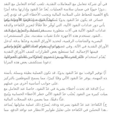
في أي شركة تتعامل مع المعاملات النقدية، تلعب كفاءة التعامل مع النقد
دورًا حيويًا في ضمان سلاسة العمليات. يُعدّ عدّ النقود وإدارتها بدقة أمرًا
بالغ الأهمية للحفاظ على السلامة المالية وتجنب الأخطاء التي قد تؤدي إلى
خسائر. قد يكون عدّ النقود يدويًا مُستهلكًا للوقت ومُعرّضًا للأخطاء. وهنا
كيف يعمل عداد النقود الأوتوماتيكي
يأتي دور عدادات النقود الآلية، التي تُوفّر حلاً فعّالًا لتعزيز الكفاءة والدقة
في عمليات التعامل مع النقد.
عدادات النقود الآلية هي آلات متطورة مصممة لتبسيط وتسريع عملية عد
النقود. تستخدم هذه الأجهزة عادةً تقنيات متقدمة، مثل المستشعرات
البصرية والشاشات الرقمية، لتحديد الأوراق النقدية وعدّها بدقة. تُدخل
الأوراق النقدية في الآلة، وفي غضون ثوانٍ، يقوم العداد الآلي بعدّها وحصر
فوائد استخدام عداد النقود الأوتوماتيكي
قيمتها الإجمالية. كما تستطيع بعض الطرازات كشف الأوراق النقدية
المزيفة، مما يضيف مستوى إضافيًا من الأمان للشركات.
يُقدّم استخدام عدّاد النقود الآلي مزايا عديدة للشركات بمختلف أحجامها.
دعونا نستكشف بعض هذه المزايا:
أ) توفير الوقت: مع عدّ النقود يدويًا، قد تكون العملية بطيئة ومملة. بأتمتة
هذه المهمة، يوفر عدّ النقود الآلي وقتًا كبيرًا، مما يسمح للموظفين بالتركيز
على جوانب أساسية أخرى من عملهم.
ب) الدقة: قد تحدث أخطاء بشرية في عدّ النقود، خاصةً عند التعامل مع
كميات كبيرة من النقود. يُجنّب عدّ النقود الآلي خطر الأخطاء الحسابية ويُتيح
عدًّا دقيقًا، مما يضمن دقة السجلات المالية.
ج) الكفاءة: عند عدّ النقود بسرعة ودقة، يُسرّع ذلك عملية مناولتها. يُساعد
هذا التحسّن في الكفاءة على تقليل طوابير الانتظار عند نوافذ الدفع، مما