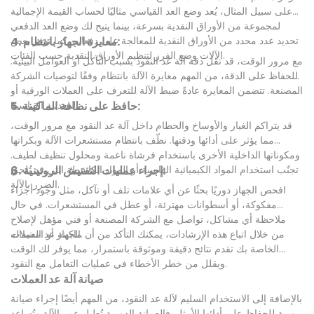
على سبيل المثال، يُعد وضع العد القياسي مثاليًا لحساب القيمة الإجمالية
لمجموعة من الأوراق النقدية بسرعة، بينما يتيح لك وضع العد الدفعي
4. معايرة الجهاز بانتظام:
تحديد عدد محدد من الأوراق النقدية للمعالجة على دفعات. كما توفر بعض
الآلات وضع الفرز لتنظيم الأوراق النقدية حسب الفئات.
مع مرور الوقت، قد تقل دقة آلة عد النقود بسبب التآكل أو العوامل البيئية.
للحفاظ على الدقة، من المهم معايرة الآلة بانتظام وفقًا لتوصيات الشركة
المصنعة. تتضمن المعايرة عادةً ضبط الآلة للتعرف على العملات الورقية أو
5. حافظ على نظافة الماكينة:
المعدنية القياسية.
قد يتراكم الغبار والأوساخ والحطام داخل آلة عد النقود مع مرور الوقت،
مما يؤثر على أدائها ودقتها. نظّف بانتظام مستشعرات الآلة وبكراتها
ومكوناتها الداخلية الأخرى باستخدام فرشاة ناعمة ومحلول تنظيف لطيف.
6. إجراء عمليات التفتيش الروتينية:
تجنّب استخدام المواد الكيميائية القاسية أو المواد الكاشطة التي قد تُلحق
الضرر بالآلة.
افحص الجهاز دوريًا بحثًا عن أي علامات تلف أو تآكل، مثل وجود أجزاء
مفكوكة، أو أسطوانات مهترئة، أو عطل في المستشعرات. في حال
ملاحظة أي مشاكل، تواصل مع الشركة المصنعة أو فني مؤهل لإصلاح
الجهاز أو استبداله.
من خلال اتباع هذه الإرشادات، يمكنك التأكد من أن ماكينة عد العملات
الخاصة بك تقدم نتائج دقيقة وموثوقة باستمرار، مما يوفر لك الوقت
ويقلل من خطر الأخطاء في عمليات التعامل مع النقود.
صيانة آلة عد العملات
بالإضافة إلى الاستخدام السليم لآلة عد النقود، من المهم أيضًا إجراء صيانة
دورية للحفاظ على أدائها الأمثل. فالصيانة الدورية تُطيل عمر الآلة وتُساعد