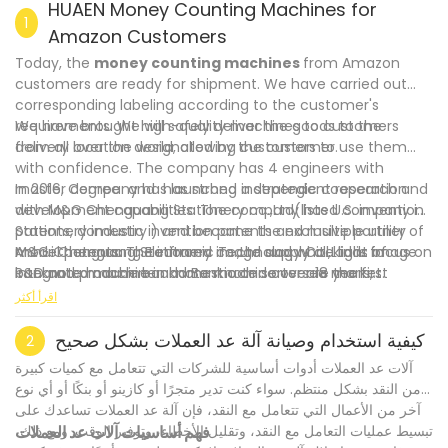
HUAEN Money Counting Machines for
1
Amazon Customers
Today, the
money counting machines
from Amazon
customers are ready for shipment. We have carried out
corresponding labeling according to the customer's
requirements. We will safely deliver the goods to the
We have brought high-quality machines to customers
delivery location designated by the customer.
from all over the world, allowing customers to use them
with confidence. The company has 4 engineers with
master degree and has strong independent research and
In 2016, Company has launched a strategic cooperation
development capabilities. The company has U.S. invention
with M&G Chenguang Stationery co.,Ltd(listed company in
patents, domestic invention patents and multiple utility
Stationery industry ) and became the exclusive partner of
model patents. The infrared image and white light image
M&G Chenguang Stationery co.,Ltd supply all kinds of
Anhui Chenguang Electronic Technology Co.,Ltd is focus on
integrated machine and Banknote sorter are the first
banknote machine in domestic and oversea market.
R&D and produce banknote machine over 18 years,
inventions in the industry.At the same time, we will provide
wholeheartedly serves customers from all over the world.
اقرأ أكثر
customers with Provide efficient after-sales service so that
customers can trust us more. We participate in different
كيفية استخدام وصيانة آلة عد العملات بشكل صحيح
2
exhibitions every year to let more customers and dealers
آلات عد العملات أدوات أساسية للشركات التي تتعامل مع كميات كبيرة
know US
من النقد بشكل منتظم. سواء كنت تدير متجرًا أو كازينو أو بنكًا أو أي نوع
آخر من الأعمال التي تتعامل مع النقد، فإن آلة عد العملات تساعدك على
تبسيط عمليات التعامل مع النقد، وتقليل الأخطاء، وتوفير الوقت. ومع ذلك،
فهم أساسيات آلات عد العملات