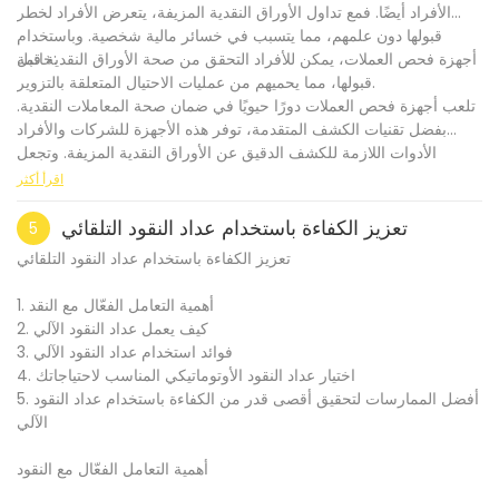
الأفراد أيضًا. فمع تداول الأوراق النقدية المزيفة، يتعرض الأفراد لخطر
قبولها دون علمهم، مما يتسبب في خسائر مالية شخصية. وباستخدام
خاتمة:
أجهزة فحص العملات، يمكن للأفراد التحقق من صحة الأوراق النقدية قبل
قبولها، مما يحميهم من عمليات الاحتيال المتعلقة بالتزوير.
تلعب أجهزة فحص العملات دورًا حيويًا في ضمان صحة المعاملات النقدية.
بفضل تقنيات الكشف المتقدمة، توفر هذه الأجهزة للشركات والأفراد
الأدوات اللازمة للكشف الدقيق عن الأوراق النقدية المزيفة. وتجعل
.
ميزاتها الشاملة، مثل إمكانيات الكشف المتعددة، والتحقق عالي السرعة،
اقرأ أكثر
والتحليل الدقيق للتزوير، أجهزة فحص العملات لا غنى عنها في العديد من
القطاعات. ومن خلال الاستفادة من هذه الأجهزة، يمكن للشركات والأفراد
تعزيز الكفاءة باستخدام عداد النقود التلقائي
5
حماية مصالحهم المالية، والحفاظ على ثقة العملاء، والمساهمة في تعزيز
تعزيز الكفاءة باستخدام عداد النقود التلقائي
سلامة النظام النقدي.
1. أهمية التعامل الفعّال مع النقد
2. كيف يعمل عداد النقود الآلي
3. فوائد استخدام عداد النقود الآلي
4. اختيار عداد النقود الأوتوماتيكي المناسب لاحتياجاتك
5. أفضل الممارسات لتحقيق أقصى قدر من الكفاءة باستخدام عداد النقود
الآلي
أهمية التعامل الفعّال مع النقود