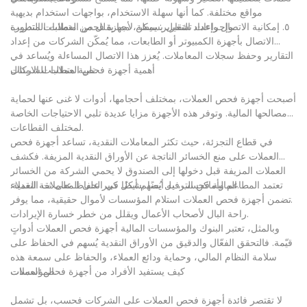
مواقع مختلفة. كما أنها سهلة الاستخدام، بواجهات استخدام بديهية
وإجراءات تشغيل بسيطة، مما يقلل من متطلبات التدريب.
٥. إمكانية الاتصال وإعداد التقارير: يمكن لأجهزة فحص العملات المتطورة
الاتصال بأجهزة الكمبيوتر أو الطابعات، مما يُمكّن الشركات من إعداد
التقارير وحفظ سجلات المعاملات. يُعزز هذا الاتصال المساءلة ويُساعد في
تلبية متطلبات الامتثال.
أهمية أجهزة فحص العملات للشركات
أصبحت أجهزة فحص العملات، بمختلف أحجامها، أدوات لا غنى عنها لحماية
مصالحها المالية. وتوفر هذه الأجهزة مزايا عديدة تلبي الاحتياجات الخاصة
لمختلف القطاعات.
في قطاع التجزئة، حيث تكثر المعاملات النقدية، تساعد أجهزة فحص
العملات على منع الخسائر الناتجة عن الأوراق النقدية المزيفة. فكشف
العملات المزيفة قبل دخولها إلى الصندوق لا يحمي الشركة من الخسائر
المالية فحسب، بل يُسهم أيضًا في الحفاظ على ثقة العملاء.
تعتمد المطاعم وأماكن الترفيه أيضًا بشكل كبير على المعاملات النقدية.
تضمن أجهزة فحص العملات استلام المؤسسات لأموال حقيقية، مما يوفر
راحة البال لأصحاب الأعمال ويقلل من خطر خسارة الإيرادات.
وبالمثل، تعتبر البنوك والمؤسسات المالية أجهزة فحص العملات أدواتٍ
قيّمة. فالتحقق الفعّال والدقيق من الأوراق النقدية يُسهم في الحفاظ على
سلامة النظام المالي، وحماية ودائع العملاء، والحفاظ على سمعة هذه
المؤسسات.
كيف يستفيد الأفراد من أجهزة فحص العملات
لا تقتصر فائدة أجهزة فحص العملات على الشركات فحسب، بل تشمل