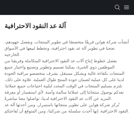
آلة عد النقود الاحترافية
أنشأت شركة هواين فريقًا متخصصًا في تطوير المنتجات. وبفضل جهودهم،
نجحنا في تطوير آلة عد نقود احترافية، ونخطط لبيعها في الأسواق
الخارجية.
بفضل خطوط إنتاج آلات عد النقود الاحترافية المتكاملة وفريقنا من
الموظفين ذوي الخبرة، يمكننا تصميم وتطوير وتصنيع واختبار جميع
المنتجات بكفاءة عالية وبشكل مستقل. يشرف متخصصو مراقبة الجودة
لدينا على كل عملية لضمان جودة المنتج طوال العملية. علاوة على ذلك،
نلتزم بتسليم المنتجات في الوقت المحدد لتلبية احتياجات جميع عملائنا.
نعدكم بوصول منتجاتنا إلى عملائنا سالمة وآمنة. لأي استفسار أو معرفة
المزيد عن آلات عد النقود الاحترافية لدينا، تواصلوا معنا مباشرةً.
تُركز شركة هواين على تطوير منتجاتها باستمرار، ومن أحدثها آلة عد
النقود الاحترافية. إنها أحدث سلسلة من شركتنا، ومن المتوقع أن تُفاجئكم.