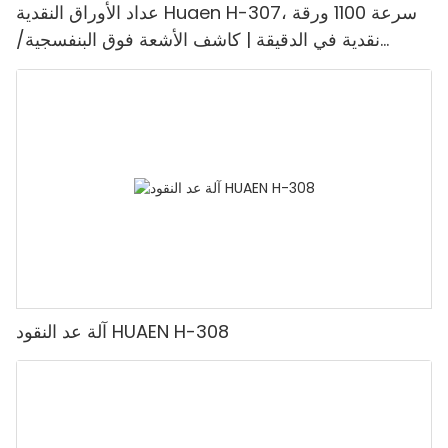
عداد الأوراق النقدية Huaen H-307، سرعة 1100 ورقة
نقدية في الدقيقة | كاشف الأشعة فوق البنفسجية/
المغناطيسية/الأشعة تحت الحمراء/التزييف، مناسب لعد
الروبيات، آلة عد النقود مع شاشة LCD، [عد القيمة]
آلة عد النقود HUAEN H-308