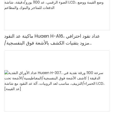
ماكينة عد النقود Huaen H-A16، عداد نقود احترافي
مزود بتقنيات الكشف بالأشعة فوق البنفسجية/
المغناطيسية/الأشعة تحت الحمراء/الضوء الرقمي، عد
1100 يورو/دقيقة، شاشة LCD، وضع القيمة ووضع
الدفعات للمتاجر والبنوك والمطاعم