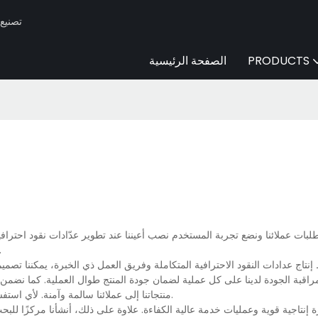
Huaen -
PRODUCTS
الصفحة الرئيسية
طلبات عملائنا ونضع تجربة المستخدم نصب أعيننا عند تطوير عدّادات نقود احتراف
في ذلك مادة HUAEN. كما يتميز بتصميمه الذي يُوا
اج عدادات النقود الاحترافية المتكاملة وفريق العمل ذي الخبرة، يمكننا تصم
قبة الجودة لدينا على كل عملية لضمان جودة المنتج طوال العملية. كما نضمن تس
منتجاتنا إلى عملائنا سالمة وآمنة. لأي استفسار أو معرفة المزيد عن عدادات النقود الاحترافية لدينا، تواصلوا معنا مباشرةً.
إنتاجية قوية وعمليات خدمة عالية الكفاءة. علاوة على ذلك، أنشأنا مركزًا للبحث 