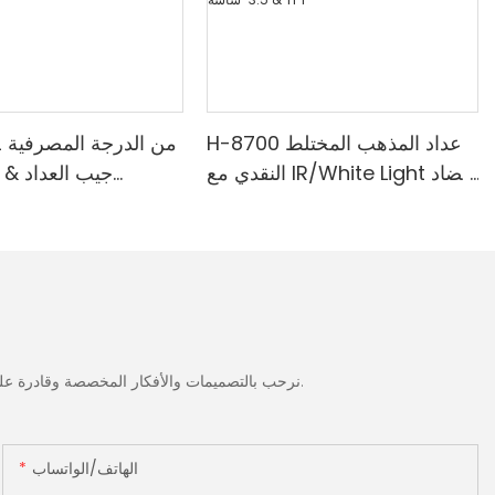
H-8700 عداد المذهب المختلط
النقدي مع IR/White Light مضاد
جيب العداد & 
للتزييف ، الطابعة المدمجة & 3.5
المدمجة-الطائفة ا
"شاشة TFT
الضوء الأبيض/ا
الحمراء/ملغ الكش
نرحب بالتصميمات والأفكار المخصصة وقادرة على تلبية المتطلبات المحددة. لمزيد من المعلومات، يرجى زيارة الموقع الإلكتروني أو الاتصال بنا مباشرة مع أسئلة أو استفسارات.
الهاتف/الواتساب