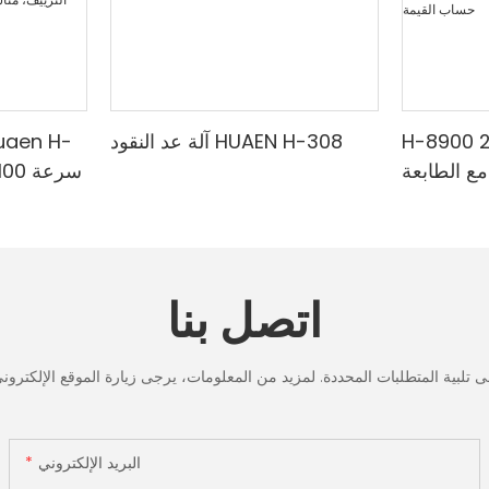
H-8900 من الدرجة المصرفية 2
آلة عد النقود HUAEN H-308
مع الطابعة
لمختلطة ،
الدقي
لأشعة تحت
البنفسجي
ف & حساب
تحت الح
القيمة
لعد الر
اتصل بنا
شاشة LCD، [عد القيمة]
البريد الإلكتروني