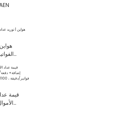
قيمة التك
هواين 
الفوات
الأموا
إضافة+ ع
فواتير/دقيقة ، مع شاشة LCD