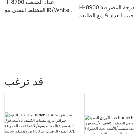
H-8700 عداد المذهب
H-8900 من الدرجة المصرفية
المختلط النقدي مع IR/White
 جيب العداد & مع الطابعة
Light مضاد للتزييف ، الطابعة
مجة-الطائفة المختلطة ،
المدمجة & 3.5 "شاشة TFT
ضوء الأبيض/الأشعة تحت
اء/ملغ الكشف & حساب
القيمة
قد ترغب