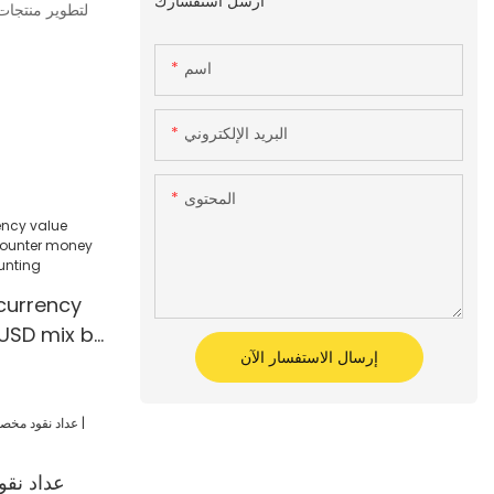
أرسل استفسارك
لتطوير منتجات 
اسم
البريد الإلكتروني
المحتوى
currency
USD mix bill
إرسال الاستفسار الآن
 counter
ting
عداد ن