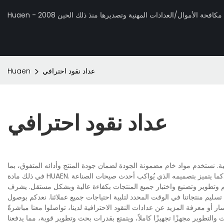
 تصنيع مكافحة الأموال/العدادات المهنية وتصديرها منذ ذلك الحين 2008
عداد نقود احترافي
Huaen
عداد نقود احترافي
ية. نستخدم مواد خام مضمونة الجودة لضمان جودة المنتج وأدائه المتفوق، بما
كب أحدث صيحات الصناعة.
يم وتطوير وتصنيع واختبار جميع المنتجات بكفاءة عالية وبشكل مستقل. يشرف
ليم منتجاتنا في الوقت المحدد لتلبية احتياجات جميع عملائنا. نعدكم بوصول
والتطوير مجهزًا تجهيزًا كاملاً، ويتمتع بقدرات بحث وتطوير قوية، مما يدفعنا