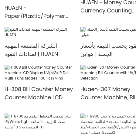
HUAEN - Money Coun
HUAEN -
price Money counter
Currency Counting
Paper/Plastic/Polymer
Machine, Banknote S
note cash counting
Value for INR
machine/bill
counter/currency
قود يحسب القيمة بأسعار
الشركة المصنعة المهنية
counting machine Mult-
الجملة | هواين
لعدادات النقود | HUAEN
currency
Counter<000000>detect
or
H-308 Bill Counter Money
Huaen-307 Money
Counter Machine LCD
Counter Machine, Bil
Display UV/MG/IR Det
Counter with UV/IR
Multi-Funs Modes 1100
Detection
Pcs/Mins