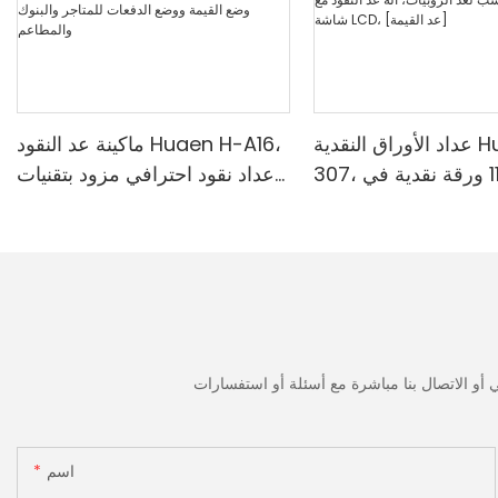
عداد الأوراق النقدية Huaen H-
ماكينة عد النقود Huaen H-A16،
307، سرعة 1100 ورقة نقدية في
عداد نقود احترافي مزود بتقنيات
قة | كاشف الأشعة فوق
الكشف بالأشعة فوق البنفسجية/
ة/المغناطيسية/الأشعة
المغناطيسية/الأشعة تحت
مراء/التزييف، مناسب
الحمراء/الضوء الرقمي، عد 1100
وبيات، آلة عد النقود مع
يورو/دقيقة، شاشة LCD، وضع
القيمة ووضع الدفعات للمتاجر
والبنوك والمطاعم
اسم