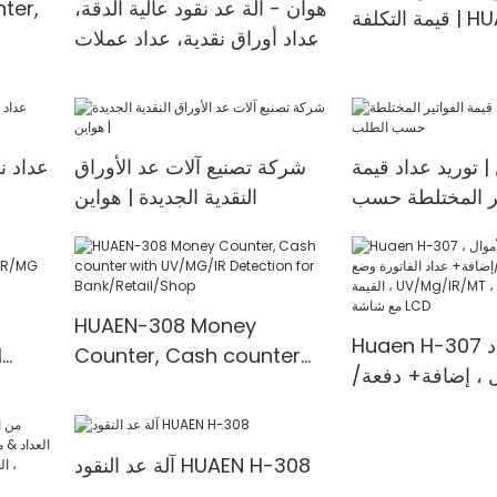
هوان - آلة عد نقود عالية الدقة،
ter,
لفة | HUAEN
عداد أوراق نقدية، عداد عملات
متعددة، كاشف <000000>
orter
| توريد عداد قيمة
شركة تصنيع آلات عد الأوراق
عداد ن
ير المختلطة حسب
النقدية الجديدة | هواين
الطلب
HUAEN-308 Money
Huaen H-307 قيمة عداد
l
Counter, Cash counter
ل ، إضافة+ دفعة/
/MG
with UV/MG/IR Detection
داد الفاتورة وضع
for Bank/Retail/Shop
القيمة ، UV/Mg/IR/MT ، 1100
آلة عد النقود HUAEN H-308