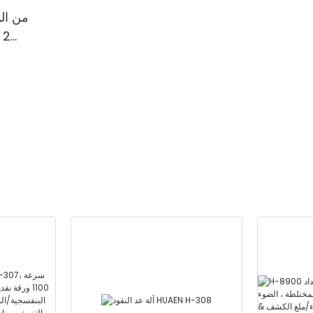
2
المد
ال
الحمر