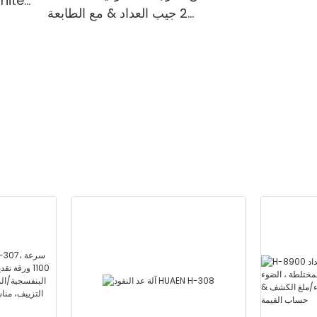
2 جيب العداد & مع الطابعة
المدمجة-الطائفة المختلطة ،
المدمجة & 3.5
الضوء الأبيض/الأشعة تحت
الحمراء/ملغ الكشف & حساب
القيمة