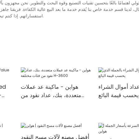
لي اهتمامًا بالغًا بتحسين تقنيات التصنيع وقوة البحث والتطوير. نحن مجهزون بآ
ل، لدينا قسم خدمة خاص بنا يُقدم خدمة ما بعد البيع عالية الكفاءة. فريقنا جاهز
استفساراتهم. إذا كنتم تبحثون عن فرص عمل أو مهتمين بآلات عد العملات المتعددة لدينا، تواصلوا معنا.
عداد أموال الشراء
هواين - ماكينة عد عملات
ed
يحسب قيمة البائع
متعددة، بنك، عداد نقود من
-
فئات مختلفة H-3600
أفضل مصنع لآلات مسح النقود