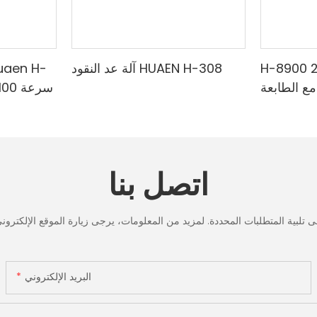
H-8900 من الدرجة المصرفية 2
آلة عد النقود HUAEN H-308
مع الطابعة
لمختلطة ،
الدقي
لأشعة تحت
البنفسجي
ف & حساب
تحت الح
القيمة
لعد الر
اتصل بنا
شاشة LCD، [عد القيمة]
البريد الإلكتروني