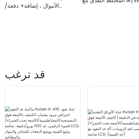
المختلط النقدي مع IR/White
الأموال ، إضافة+ دفعة/
Light مضاد للتزييف ، الطابعة
إضافة+ عداد الفاتورة وضع
 "شاشة TFT
القيمة ، UV/Mg/IR/MT ، 1100
فواتير/دقيقة ، مع شاشة LCD
قد ترغب