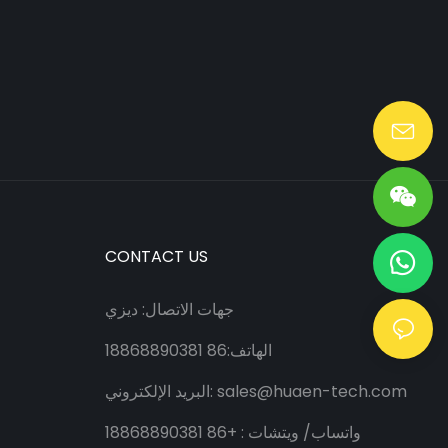
Lang@huaen-tech.com
CONTACT US
جهات الاتصال: ديزي
الهاتف:86 18868890381
sales@huaen-tech.com
البريد الإلكتروني:
واتساب/
ويتشات
: +86 18868890381