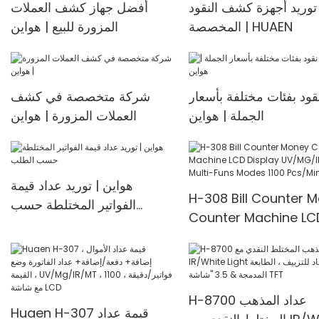
توريد أجهزة كشف النقود
أفضل جهاز كشف العملات
currency
المخصصة | HUAEN
المزورة للبيع | هواين
Counter<000000>detect
or
قود بفئات مختلفة بأسعار
شركة متخصصة في كشف
الجملة | هواين
العملات المزورة | هواين
هواين | توريد عداد قيمة
H-308 Bill Counter 
الفواتير المختلطة حسب
Counter Machine LC
الطلب
Display UV/MG/IR De
Multi-Funs Modes 11
Pcs/Mins
H-8700 عداد المذهب
Huaen H-307 قيمة عداد