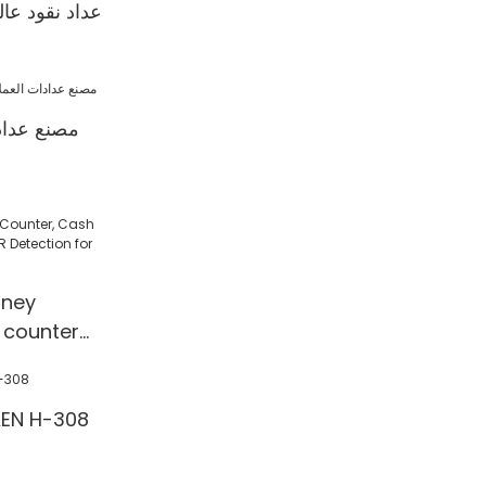
عداد نقود عا
مصنع عداد
ney
 counter
 Detection
l/Shop
آلة عد النقود 308