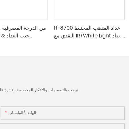
H-8700 عداد المذهب المختلط
النقدي مع IR/White Light مضاد
جيب العداد & 
للتزييف ، الطابعة المدمجة & 3.5
المدمجة-الطائفة ا
"شاشة TFT
الضوء الأبيض/ا
الحمراء/ملغ الكش
نرحب بالتصميمات والأفكار المخصصة وقادرة على تلبية المتطلبات المحددة. لمزيد من المعلومات، يرجى زيارة الموقع الإلكتروني أو الاتصال بنا مباشرة مع أسئلة أو استفسارات.
الهاتف/الواتساب