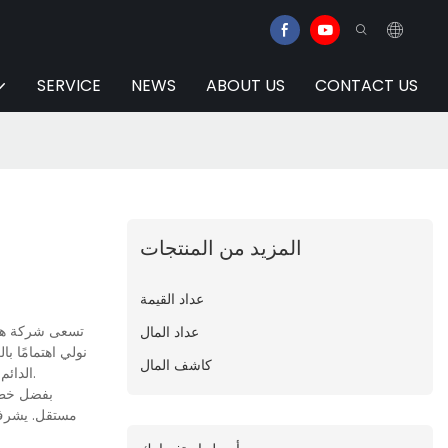
SERVICE
NEWS
ABOUT US
CONTACT US
المزيد من المنتجات
عداد القيمة
تسعى شركة هواي
عداد المال
نولي اهتمامًا ب
كاشف المال
الدائم هو تزويد عملائنا بمنتجاتٍ عالية الجودة وبأسعارٍ معقولة، وخلق قيمةٍ لهم. نتطلع إلى التعاون مع عملائنا في جميع أنحاء العالم. تواصلوا معنا لمزيدٍ من التفاصيل.
بفضل خطوط
مستقل. يشرف م