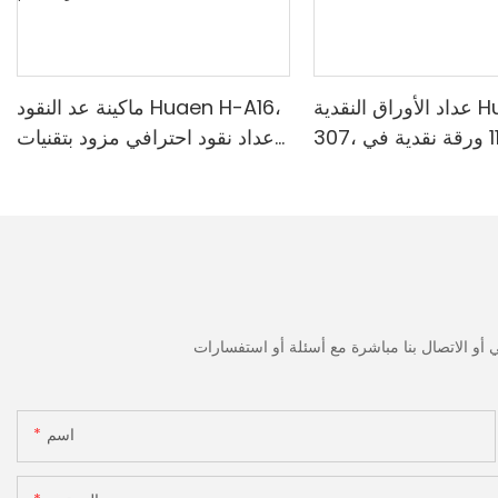
عداد الأوراق النقدية Huaen H-
ماكينة عد النقود Huaen H-A16،
307، سرعة 1100 ورقة نقدية في
عداد نقود احترافي مزود بتقنيات
قة | كاشف الأشعة فوق
الكشف بالأشعة فوق البنفسجية/
ة/المغناطيسية/الأشعة
المغناطيسية/الأشعة تحت
مراء/التزييف، مناسب
الحمراء/الضوء الرقمي، عد 1100
وبيات، آلة عد النقود مع
يورو/دقيقة، شاشة LCD، وضع
القيمة ووضع الدفعات للمتاجر
والبنوك والمطاعم
اسم