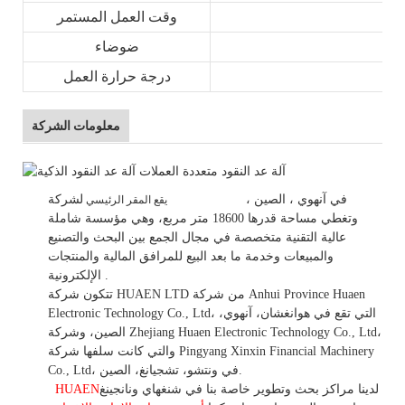
وقت العمل المستمر
ضوضاء
درجة حرارة العمل
معلومات الشركة
في
آنهوي
، الصين
،
لشركة HUAEN LTD
يقع المقر الرئيسي
وتغطي مساحة قدرها 18600 متر مربع، وهي
مؤسسة شاملة
عالية التقنية متخصصة في مجال الجمع بين البحث والتصنيع
والمبيعات وخدمة ما بعد البيع للمرافق المالية والمنتجات
.
الإلكترونية.
تتكون شركة HUAEN LTD من شركة Anhui Province Huaen
Electronic Technology Co., Ltd، التي تقع في هوانغشان، آنهوي،
الصين، وشركة Zhejiang Huaen Electronic Technology Co., Ltd،
والتي كانت سلفها شركة Pingyang Xinxin Financial Machinery
Co., Ltd، في ونتشو، تشجيانغ، الصين.
لدينا مراكز بحث وتطوير خاصة بنا في شنغهاي ونانجينغ
HUAEN