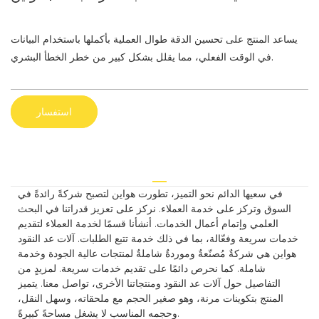
يساعد المنتج على تحسين الدقة طوال العملية بأكملها باستخدام البيانات
في الوقت الفعلي، مما يقلل بشكل كبير من خطر الخطأ البشري.
استفسار
في سعيها الدائم نحو التميز، تطورت هواين لتصبح شركةً رائدةً في
السوق وتركز على خدمة العملاء. نركز على تعزيز قدراتنا في البحث
العلمي وإتمام أعمال الخدمات. أنشأنا قسمًا لخدمة العملاء لتقديم
خدمات سريعة وفعّالة، بما في ذلك خدمة تتبع الطلبات. آلات عد النقود
هواين هي شركةٌ مُصنّعةٌ وموردةٌ شاملةٌ لمنتجات عالية الجودة وخدمة
شاملة. كما نحرص دائمًا على تقديم خدمات سريعة. لمزيدٍ من
التفاصيل حول آلات عد النقود ومنتجاتنا الأخرى، تواصل معنا. يتميز
المنتج بتكوينات مرنة، وهو صغير الحجم مع ملحقاته، وسهل النقل،
وحجمه المناسب لا يشغل مساحةً كبيرةً.