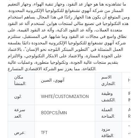
ما تشاهدونه هنا هو جهاز عد النقود، وجهاز تنقية الهواء، وجهاز التعقيم
الممتاز من شركة آنهوي تشنغوانغ للتكنولوجيا الإلكترونية المحدودة.
ومن المتوقع أن يكون هذا الجهاز رائدًا في هذا المجال. يساهم استخدام
هذه التكنولوجيا في تصنيع مثالي لمنتجات هواين. تُستخدم آلة عد النقود
متعددة العملات، وآلة عد النقود الذكية، وآلة عد النقود القيمة، على
نطاق واسع في مجالات عد النقود وما شابهها. في المستقبل، ستلتزم
شركة آنهوي تشنغوانغ للتكنولوجيا الإلكترونية المحدودة دائمًا بفلسفة
العمل المتمثلة في "التطوير المبتكر المُوجه نحو الإنسان"، بالاعتماد
على الجودة الممتازة، والاعتماد على الابتكار التكنولوجي، والالتزام
بتقديم منتجات عالية الجودة، وتكنولوجيا متطورة، وعمليات عالية
الكفاءة، مما يعزز نمو الشركة الاقتصادي المتسارع.
الاسم
مكان
HUA
آنهوي، الصين
التجاري:
المنشأ:
IR/U
وظيفة
WHITE/CUSTOMIZATION
لون:
IMA
الكشف:
AS 
العملة
سرعة
800PCS/MIN
REQ
المتاحة:
العد:
تيار متردد 100-
مزود
2 فولت،
TFT
عرض:
الطاقة: