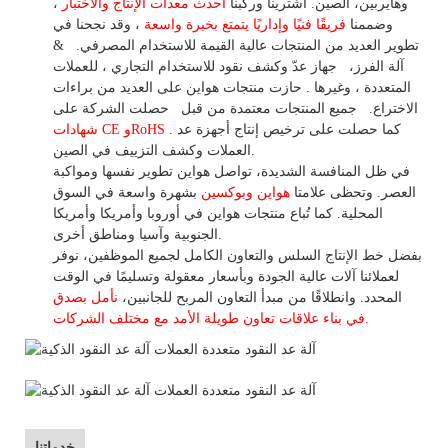
وهايربين، الصين. اشترينا
وركبنا
أحدث معدات الإنتاج والاختبار
،
وضممنا
فريقًا فنيًا وإداريًا يتمتع بخبرة واسعة
،
وقد
نجحنا في
تطوير
العديد من المنتجات عالية
القيمة للاستخدام
المصرفي.
&
آلة الفرز،
جهاز
عدّ وكشف
نقود للاستخدام
التجاري
،
للعملات
المتعددة
، وغيرها
. حازت منتجات هواين على العديد من براءات
الاختراع.
جميع المنتجات معتمدة من قبل
حصلت الشركة على
. كما حصلت على ترخيص إنتاج أجهزة عد
شهادات CE وRoHS
العملات وكشف التزييف في الصين.
في ظل المنافسة الشديدة، تواصل هواين تطوير نفسها ومواكبة
العصر. وتحظى علامتا
هواين وبوكسين
بشهرة واسعة في السوق
المحلية.
كما
تُباع منتجات هواين في أوروبا وأمريكا وأمريكا
الجنوبية وآسيا ومناطق أخرى.
بفضل خط الإنتاج السلس والتعاون الكامل لجميع الموظفين، نوفر
لعملائنا آلات عالية الجودة وبأسعار معقولة وتسليمًا في الوقت
المحدد. وانطلاقًا
من
مبدأ التعاون المربح للجانبين،
نأمل بصدق
الأمد مع مختلف الشركات.
في بناء
علاقات تعاون
طويلة
خدماتنا