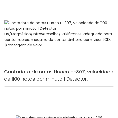
capacidade de contagem de 1100 euros por
minuto, visor LCD, modos de valor e lote, ideal
para lojas, bancos e restaurantes.
Contadora de notas Huaen H-307, velocidade
de 1100 notas por minuto | Detector
UV/Magnético/Infravermelho/Falsificante,
adequada para contar rúpias, máquina de
contar dinheiro com visor LCD, [Contagem de
valor]