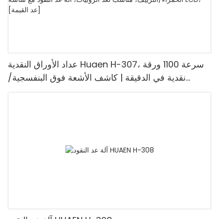
عداد الأوراق النقدية Huaen H-307، سرعة 1100 ورقة
نقدية في الدقيقة | كاشف الأشعة فوق البنفسجية/
المغناطيسية/الأشعة تحت الحمراء/التزييف، مناسب لعد
الروبيات، آلة عد النقود مع شاشة LCD، [عد القيمة]