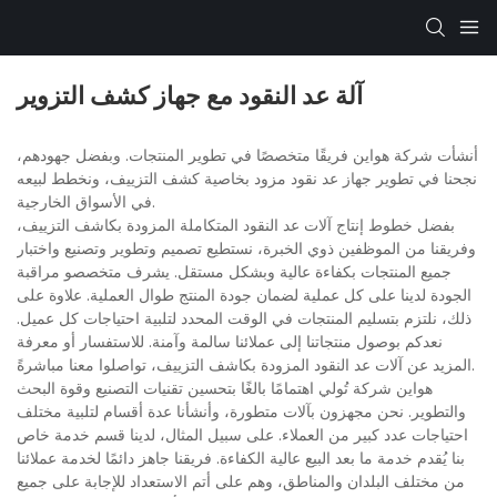
آلة عد النقود مع جهاز كشف التزوير
أنشأت شركة هواين فريقًا متخصصًا في تطوير المنتجات. وبفضل جهودهم،
نجحنا في تطوير جهاز عد نقود مزود بخاصية كشف التزييف، ونخطط لبيعه
في الأسواق الخارجية.
بفضل خطوط إنتاج آلات عد النقود المتكاملة المزودة بكاشف التزييف،
وفريقنا من الموظفين ذوي الخبرة، نستطيع تصميم وتطوير وتصنيع واختبار
جميع المنتجات بكفاءة عالية وبشكل مستقل. يشرف متخصصو مراقبة
الجودة لدينا على كل عملية لضمان جودة المنتج طوال العملية. علاوة على
ذلك، نلتزم بتسليم المنتجات في الوقت المحدد لتلبية احتياجات كل عميل.
نعدكم بوصول منتجاتنا إلى عملائنا سالمة وآمنة. للاستفسار أو معرفة
المزيد عن آلات عد النقود المزودة بكاشف التزييف، تواصلوا معنا مباشرةً.
هواين شركة تُولي اهتمامًا بالغًا بتحسين تقنيات التصنيع وقوة البحث
والتطوير. نحن مجهزون بآلات متطورة، وأنشأنا عدة أقسام لتلبية مختلف
احتياجات عدد كبير من العملاء. على سبيل المثال، لدينا قسم خدمة خاص
بنا يُقدم خدمة ما بعد البيع عالية الكفاءة. فريقنا جاهز دائمًا لخدمة عملائنا
من مختلف البلدان والمناطق، وهم على أتم الاستعداد للإجابة على جميع