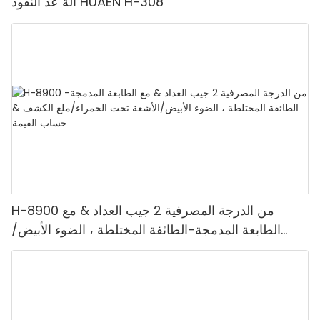
آلة عد النقود HUAEN H-308
H-8900 من الدرجة المصرفية 2 جيب العداد & مع
الطابعة المدمجة-الطائفة المختلطة ، الضوء الأبيض/
الأشعة تحت الحمراء/ملغ الكشف & حساب القيمة