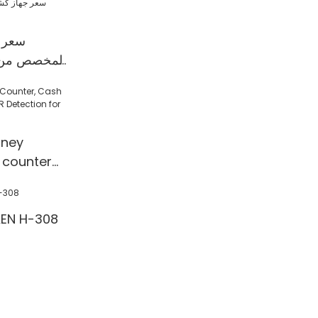
سعر ج
المخصص من 
ney
 counter
 Detection
l/Shop
آلة عد النقود 308