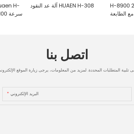
H-8900 من الدرجة المصرفية 2
آلة عد النقود HUAEN H-308
مع الطابعة
لمختلطة ،
الدقي
لأشعة تحت
البنفسجي
ف & حساب
تحت الح
القيمة
لعد الر
اتصل بنا
شاشة LCD، [عد القيمة]
البريد الإلكتروني