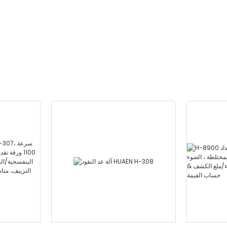
الحمراء/ملغ الكشف & حساب
القيمة