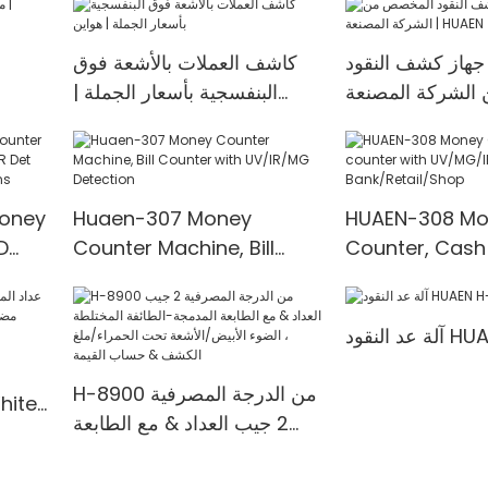
هاز كشف النقود
كاشف العملات بالأشعة فوق
م
الشركة المصنعة
البنفسجية بأسعار الجملة |
| HUAEN
هواين
Money
Huaen-307 Money
HUAEN-308 Mo
D
Counter Machine, Bill
Counter, Cash
t
Counter with UV/IR/MG
with UV/MG/IR
00
Detection
for Bank/Retai
HUAEN H-
H-8900 من الدرجة المصرفية
2 جيب العداد & مع الطابعة
المدمجة-الطائفة المختلطة ،
المدمجة & 3.5
الضوء الأبيض/الأشعة تحت