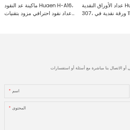
عداد الأوراق النقدية Huaen H-
ماكينة عد النقود Huaen H-A16،
307، سرعة 1100 ورقة نقدية في
عداد نقود احترافي مزود بتقنيات
قة | كاشف الأشعة فوق
الكشف بالأشعة فوق البنفسجية/
ة/المغناطيسية/الأشعة
المغناطيسية/الأشعة تحت
مراء/التزييف، مناسب
الحمراء/الضوء الرقمي، عد 1100
وبيات، آلة عد النقود مع
يورو/دقيقة، شاشة LCD، وضع
القيمة ووضع الدفعات للمتاجر
والبنوك والمطاعم
اسم
المحتوى