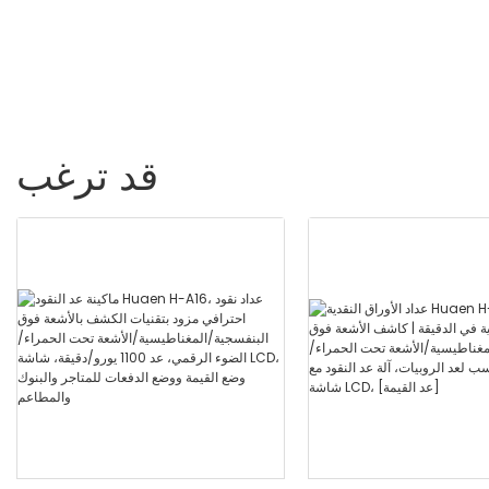
فواتير/دقيقة ، مع شاشة LCD
قد ترغب