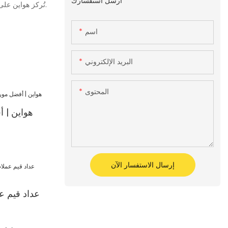
أرسل استفسارك
تُركز هواين على تطوير منتجاتها باستمرار، ومن أحدثها جهاز عد النقود المزود بخاصية كشف الأوراق النقدية المزورة. إنه أحدث سلسلة من شركتنا، ومن المتوقع أن يُفاجئكم.
اسم
البريد الإلكتروني
المحتوى
هواين | 
إرسال الاستفسار الآن
عداد قيم عم