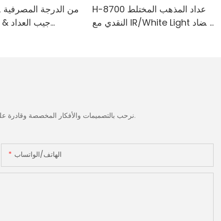
H-8700 عداد المذهب المختلط
النقدي مع IR/White Light مضاد
جيب العداد & 
للتزييف ، الطابعة المدمجة & 3.5
المدمجة-الطائفة ا
"شاشة TFT
الضوء الأبيض/ا
الحمراء/ملغ الكش
نرحب بالتصميمات والأفكار المخصصة وقادرة على تلبية المتطلبات المحددة. لمزيد من المعلومات، يرجى زيارة الموقع الإلكتروني أو الاتصال بنا مباشرة مع أسئلة أو استفسارات.
الهاتف/الواتساب