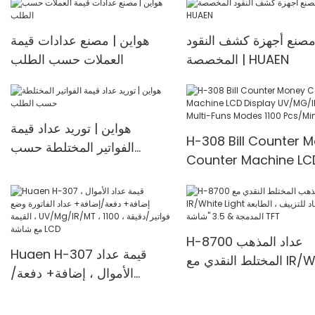
صنع أجهزة كشف النقود
هواين | مصنع عدادات قيمة
المخصصة | HUAEN
العملات حسب الطلب
هواين | توريد عداد قيمة
H-308 Bill Counter 
الفواتير المختلطة حسب
Counter Machine LC
الطلب
Display UV/MG/IR De
Multi-Funs Modes 11
Pcs/Mins
H-8700 عداد المذهب
Huaen H-307 قيمة عداد
المختلط النقدي مع IR/White
الأموال ، إضافة+ دفعة/
Light مضاد للتزييف ، الطابعة
إضافة+ عداد الفاتورة وضع
 "شاشة TFT
القيمة ، UV/Mg/IR/MT ، 1100