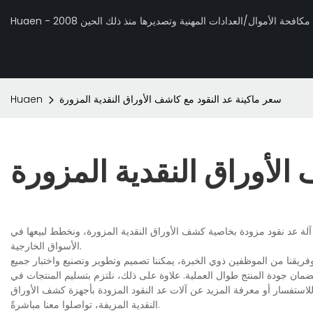
 تصنيع مكافحة الأموال/العدادات المهنية وتصديرها منذ ذلك الحين 2008
سعر ماكينة عد النقود مع كاشف الأوراق النقدية المزورة
Huaen
الأوراق النقدية المزورة
لة عد نقود مزودة بخاصية كشف الأوراق النقدية المزورة، ونخطط لبيعها في
الأسواق الخارجية.
فريقنا من الموظفين ذوي الخبرة، يمكننا تصميم وتطوير وتصنيع واختبار جميع
ان جودة المنتج طوال العملية. علاوة على ذلك، نلتزم بتسليم المنتجات في
 للاستفسار أو معرفة المزيد عن آلات عد النقود المزودة بأجهزة كشف الأوراق
النقدية المزيفة، تواصلوا معنا مباشرةً.