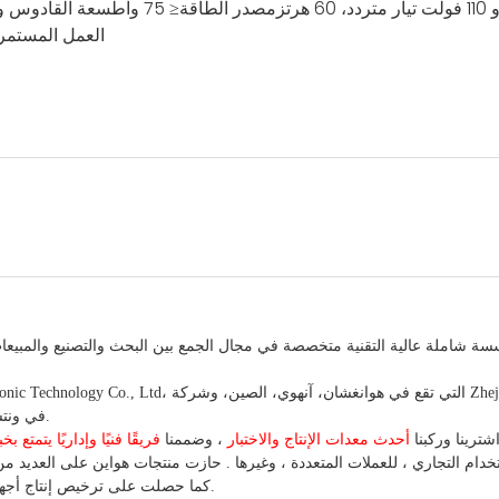
مصدر الطاقة
≤ 75 واط
سعة القادوس 
العمل المستمر
ة شاملة عالية التقنية متخصصة في مجال الجمع بين البحث والتصنيع والمبيعات
Pingyang Xinxin Financial Machinery Co., Ltd، في ونتشو، تشجيانغ، الصين.
شترينا
وركبنا
أحدث معدات الإنتاج والاختبار
، وضممنا
فريقًا فنيًا وإداريًا يتمتع 
تخدام
التجاري
،
للعملات
المتعددة
، وغيرها
. حازت منتجات هواين على العديد من 
. كما حصلت على ترخيص إنتاج أجهزة عد العملات وكشف التزييف في الصين.