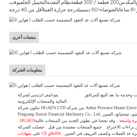
والمكدس
200 قطعة / 200 قطعة
نظام التغذية
التحميل الخلفي
وقت
>8 ساعات
الضوضاء
<60 ديسيبل
درجة حرارة العمل
أقل من 40 درجة
منتجات أخرى
معلومات الشركة
 وخدمة ما بعد البيع للمرافق
لشركة HUAEN LTD
يقع المقر الرئيسي
.
المالية والمنتجات الإلكترونية.
تتكون شركة HUAEN LTD من شركة Anhui Province Huaen Electronic Technology Co., Ltd، التي تقع في هوانغشان، آنهوي، الصين، وشركة Zhejiang Huaen Electronic Technology Co., Ltd، والتي كانت سلفها شركة
بخبرة واسعة
،
وقد
نجحنا في تطوير
العديد من المنتجات عالية
HUAEN
براءات الاختراع.
جميع المنتجات معتمدة من قبل
حصلت الشركة
شهادات CE وRoHS
على