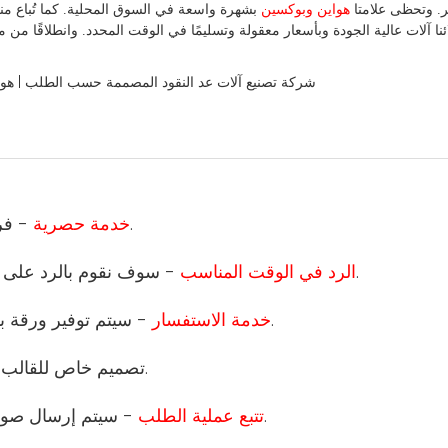
ر. وتحظى علامتا
هواين وبوكسين
بشهرة واسعة في السوق المحلية.
كما
 آلات عالية الجودة وبأسعار معقولة وتسليمًا في الوقت المحدد. وانطلاقًا
من
مب
- فريق المبيعات والفني المحترف سيكون مسؤولاً عن طلبك.
1 خدمة حصرية
- سوف نقوم بالرد على استفسارك في 12 ساعة، وقت العمل لدينا هو 24 ساعة.
2 الرد في الوقت المناسب
- سيتم توفير ورقة بيانات المنتج التفصيلية وقائمة الأسعار والصورة والشهادة.
3 خدمة الاستفسار
- تصميم خاص للقالب ووظيفة المنتج والتعبئة والتغليف.
- سيتم إرسال صور طلبك إليك لتتبع تقدم الإنتاج والاختبار والتعبئة والتخزين.
5 تتبع عملية الطلب