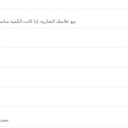
علامتنا التجارية هي HUAEN، وهي قادرة على القيام OEM مع علامتك التجارية، إذا كانت الكمية مناسبة.
تصدير الحزمة القياسية أو الحزمة الخاصة وفقا لمتطلبات العميل.