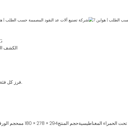
1) تقنية الكشف: 
2) الكشف ا
7) فرز كل فئة، عندما تكون قيمة العملة مختلفة عن فئة العملة المحسوبة أولاً.
 تحت الحمراء المغناطيسية
حجم المنتج
294 × 278 × 180 مم
حجم الورقة 