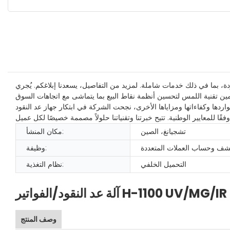
ة، بما في ذلك خدمات شاملة. لمزيد من التفاصيل، يسعدنا إبلاغكم. يُجري
اتها ومزاياها الأخرى، نجحت الشركة في ابتكار جهاز عد النقود H-1100 بالأشعة فوق
تشجيانغ، الصين
مكان المنشأ:
ف وحساب العملات المتعددة
وظيفة:
التحميل الخلفي
نظام التغذية:
آلة عد النقود/الفواتير H-1100 UV/MG/IR
وصف المنتج