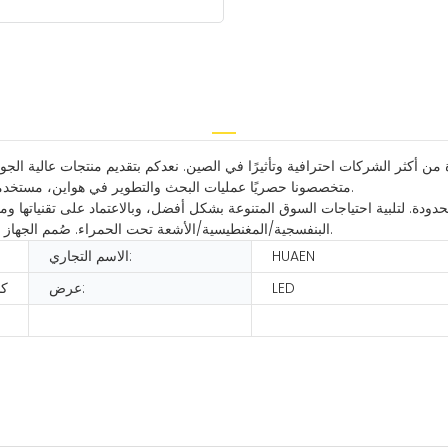
 أكثر الشركات احترافية وتأثيرًا في الصين. نعدكم بتقديم منتجات عالية الجود
متخصصونا حصريًا عمليات البحث والتطوير في هواين، مستخدمين تقنية اللمس لتحسين أنظمة نقاط البيع بما يتماشى مع اتجاهات السوق.
ة. لتلبية احتياجات السوق المتنوعة بشكل أفضل، وبالاعتماد على تقنياتها ومواردها وكفاء
البنفسجية/المغنطيسية/الأشعة تحت الحمراء. صُمم الجهاز وفقًا للمعايير الوطنية. تتيح خبرتنا وتقنياتنا حلولاً مصممة خصيصًا لكل عميل.
HUAEN
الاسم التجاري:
LED
عرض:
كش