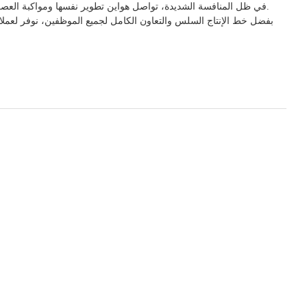
تُباع منتجات هواين في أوروبا وأمريكا وأمريكا الجنوبية وآسيا ومناطق أخرى.
في ظل المنافسة الشديدة، تواصل هواين تطوير نفسها ومواكبة العص
بفضل خط الإنتاج السلس والتعاون الكامل لجميع الموظفين، نوفر لعملائنا