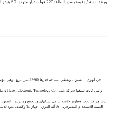
ورقة نقدية / دقيقة
مصدر الطاقة
220 فولت تيار متردد، 50 هرتز أو 110 فولت تيار متردد، 60 هرتز
في
آنهوي
، الصين
، وتغطي مساحة قدرها 18600 متر مربع، وهي
مؤسس
لدينا مراكز بحث وتطوير خاصة بنا في شنغهاي ونانجينغ وهايربين، الصين. ا
القيمة للاستخدام
المصرفي.
& آلة الفرز،
جهاز
عدّ وكشف
نقود للاس