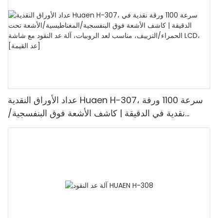
عداد الأوراق النقدية Huaen H-307، سرعة 1100 ورقة
نقدية في الدقيقة | كاشف الأشعة فوق البنفسجية/
المغناطيسية/الأشعة تحت الحمراء/التزييف، مناسب لعد
الروبيات، آلة عد النقود مع شاشة LCD، [عد القيمة]