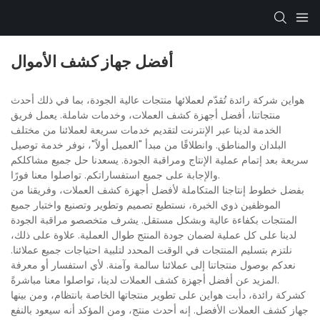
أفضل جهاز كشف الأموال
هواين شركة رائدة تُقدّم لعملائها منتجات عالية الجودة، بما في ذلك أحدث
منتجاتنا، أفضل أجهزة كشف العملات، وخدمات شاملة. يعمل فريق
الخدمة لدينا عبر الإنترنت لتقديم خدمات سريعة لعملائنا من مختلف
البلدان والمناطق. وانطلاقًا من مبدأ "العميل أولاً"، نوفر خدمة توصيل
سريعة بعد إتمام عملية الإنتاج ومراقبة الجودة. يسعدنا حل جميع مشاكلكم
والإجابة على جميع استفساراتكم. تواصلوا معنا فورًا.
بفضل خطوط إنتاجنا المتكاملة لأفضل أجهزة كشف العملات، وفريقنا من
الموظفين ذوي الخبرة، نستطيع تصميم وتطوير وتصنيع واختبار جميع
المنتجات بكفاءة عالية وبشكل مستقل. يشرف متخصصو مراقبة الجودة
لدينا على كل عملية لضمان جودة المنتج طوال العملية. علاوة على ذلك،
نلتزم بتسليم المنتجات في الوقت المحدد لتلبية احتياجات جميع عملائنا.
نعدكم بوصول منتجاتنا إلى عملائنا سالمة وآمنة. لأي استفسار أو معرفة
المزيد عن أفضل أجهزة كشف العملات لدينا، تواصلوا معنا مباشرةً.
كشركة رائدة، دأبت هواين على تطوير منتجاتها الخاصة بانتظام، ومن بينها
جهاز كشف العملات الأفضل. إنه أحدث منتج، ومن المؤكد أنه سيعود بالنفع