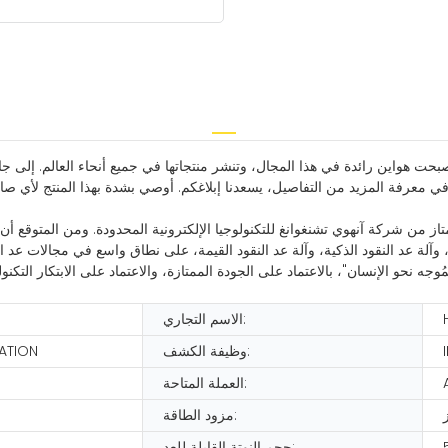
 أصبحت هواين رائدة في هذا المجال، وتنشر منتجاتها في جميع أنحاء العالم. إلى ج
ي معرفة المزيد من التفاصيل، يسعدنا إبلاغكم. أوصي بشدة بهذا المنتج لأي صا
ممتاز من شركة آنهوي تشنغوانغ للتكنولوجيا الإلكترونية المحدودة. ومن المتوقع أن
، وآلة عد النقود الذكية، وآلة عد النقود القيمة، على نطاق واسع في مجالات عد 
مُوجه نحو الإنسان"، بالاعتماد على الجودة الممتازة، والاعتماد على الابتكار التك
الاسم التجاري:
وظيفة الكشف:
ATION
العملة المتاحة:
مزود الطاقة:
حجم النوتة القابلة للعد: