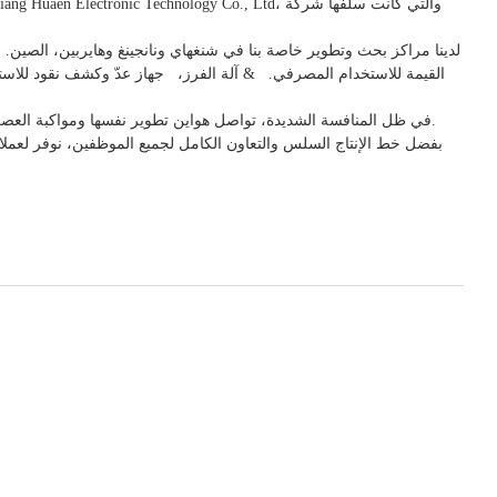
لدينا مراكز بحث وتطوير خاصة بنا في شنغهاي ونانجينغ وهايربين، الصين. ا
القيمة للاستخدام
المصرفي.
& آلة الفرز،
جهاز
عدّ وكشف
نقود للاس
تُباع منتجات هواين في أوروبا وأمريكا وأمريكا الجنوبية وآسيا ومناطق أخرى.
في ظل المنافسة الشديدة، تواصل هواين تطوير نفسها ومواكبة العص
بفضل خط الإنتاج السلس والتعاون الكامل لجميع الموظفين، نوفر لعملائنا