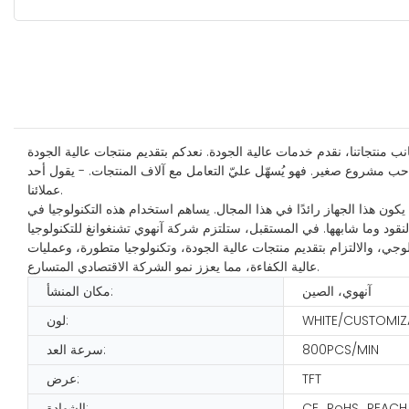
انب منتجاتنا، نقدم خدمات عالية الجودة. نعدكم بتقديم منتجات عالية الجودة
حب مشروع صغير. فهو يُسهّل عليّ التعامل مع آلاف المنتجات. - يقول أحد
عملائنا.
 يكون هذا الجهاز رائدًا في هذا المجال. يساهم استخدام هذه التكنولوجيا في
النقود وما شابهها. في المستقبل، ستلتزم شركة آنهوي تشنغوانغ للتكنولوجيا
نولوجي، والالتزام بتقديم منتجات عالية الجودة، وتكنولوجيا متطورة، وعمليات
عالية الكفاءة، مما يعزز نمو الشركة الاقتصادي المتسارع.
آنهوي، الصين
مكان المنشأ:
WHITE/CUSTOMIZ
لون:
800PCS/MIN
سرعة العد:
TFT
عرض:
CE، RoHS، REACH
الشهادة: