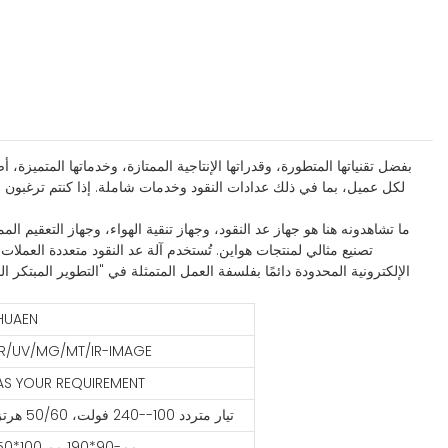
بفضل تقنياتها المتطورة، وقدراتها الإنتاجية الممتازة، وخدماتها المتميزة،
لكل عميل، بما في ذلك عدادات النقود وخدمات شاملة. إذا كنتم ترغبون ف
ما تشاهدونه هنا هو جهاز عد النقود، وجهاز تنقية الهواء، وجهاز التعقيم ال
تصنيع مثالي لمنتجات هواين. تُستخدم آلة عد النقود متعددة العملات
الإلكترونية المحدودة دائمًا بفلسفة العمل المتمثلة في "التطوير المبتكر ال
HUAEN
IR/UV/MG/MT/IR-IMAGE
AS YOUR REQUIREMENT
تيار متردد 100--240 فولت، 50/60 هرتز
50*100 مم-90*190 مم