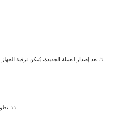
٦. بعد إصدار العملة الجديدة، يُمكن ترقية الجه
١١. تطوير فعال للعملة الجديدة. كل ما تحتاجه هو بيانات العميل، ويمكن إكمال برنامج التشغيل خلال ٢٤ ساعة من استلام البيانات.