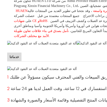
تتكون شركة HUAEN LTD من شركة Anhui Province Huaen Electronic Technology Co., Ltd، التي تقع في هوانغشان، آنهوي، الصين، وشركة Zhejiang Huaen Electronic Technology Co., Ltd، والتي كانت سلفها شركة
بخبرة واسعة
،
وقد
نجحنا في تطوير
العديد من المنتجات عالية
HUAEN
براءات الاختراع.
جميع المنتجات معتمدة من قبل
حصلت الشركة
شهادات CE وRoHS
على
دأ التعاون المربح للجانبين،
نأمل بصدق في بناء
علاقات تعاون
طويلة
الأمد مع مختلف الشركات.
خدماتنا