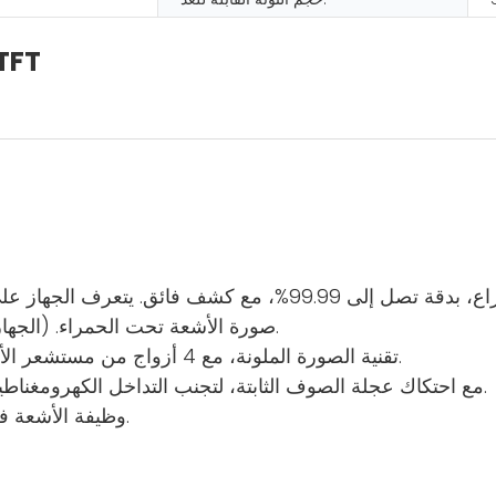
آلة عد النقود الذكية متعددة القيم م
تقنية تصوير بالأشعة تحت الحمراء حاصلة على براءة اختراع، بدقة 
صورة الأشعة تحت الحمراء. (الجهاز مزود بـ 120 زوجًا من مستشعرات الأشعة تحت الحمراء).
2. تقنية الصورة الملونة، مع 4 أزواج من مستشعر الألوان، يصبح التمييز بين ألوان الأوراق النقدية أكثر وضوحًا.
3. مع احتكاك عجلة الصوف الثابتة، لتجنب التداخل الكهرومغناطيسي، وهو ما يمثل قوتنا في التحليل المغناطيسي للعملة.
4. وظيفة الأشعة فوق البنفسجية للكشف عن الملاحظات المزيفة الفلورية.