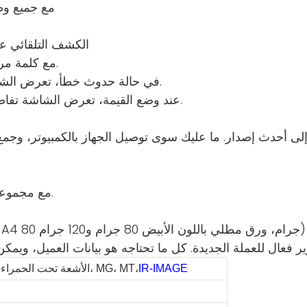
1. مع جميع و
الكشف التلقائي عن
2. مع كلمة مرور على بعض مفاتيح الإعداد لتجنب التشغيل غير السليم.
3. في حالة حدوث خطأ، تعرض الشاشة جميع معلومات الملاحظة، وهو أمر مناسب للخدمة.
4. عند وضع القيمة، تعرض الشاشة تفاصيل الفئة، كما تظهر القيمة الإجمالية على شاشة العميل.
از إلى أحدث إصدار. ما عليك سوى توصيل الجهاز بالكمبيوتر، وجمع
8. مع مجموعتين من وحدة المعالجة المركزية، يصبح النظام أكثر قوة.
10. معايرة سهلة، فقط عد 3 أنواع من الورق الأبيض (ورق A4 80 جرام، ورق مطلي باللون الأبيض 80 جرام و120 جرام)
IR-IMAGE
الأشعة تحت الحمراء، الأشعة فوق البنفسجية، MG، MT،