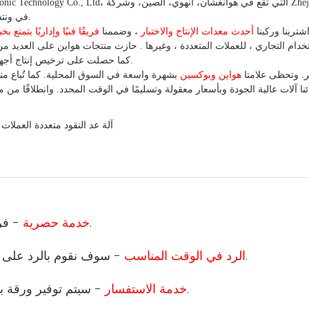
Pingyang Xinxin Financial Machinery Co., Ltd، في ونتشو، تشجيانغ، الصين.
شترينا
وركبنا
أحدث معدات الإنتاج والاختبار
، وضممنا
فريقًا فنيًا وإداريًا يتمتع 
تخدام
التجاري
،
للعملات
المتعددة
، وغيرها
. حازت منتجات هواين على العديد من 
. كما حصلت على ترخيص إنتاج أجهزة عد العملات وكشف التزييف في الصين.
ر. وتحظى علامتا
هواين وبوكسين
بشهرة واسعة في السوق المحلية.
كما
 آلات عالية الجودة وبأسعار معقولة وتسليمًا في الوقت المحدد. وانطلاقًا
من
مب
- فريق المبيعات والفني المحترف سيكون مسؤولاً عن طلبك.
1 خدمة حصرية
- سوف نقوم بالرد على استفسارك في 12 ساعة، وقت العمل لدينا هو 24 ساعة.
2 الرد في الوقت المناسب
- سيتم توفير ورقة بيانات المنتج التفصيلية وقائمة الأسعار والصورة والشهادة.
3 خدمة الاستفسار