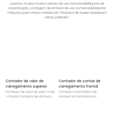
sucesso muitos muitos valores de uso bancário&Máquina de
classificação, contagem de dinheiro de uso comercial&Detectar
máquina para várias moedas etc. Produtos de Huaen receberam
várias patentes
Contador de valor de
Contador de contas de
M
carregamento superior
carregamento frontal
D
Contador de valor de valor multi
Contador automático de
A
-moeda Contador de dinheiro
dinheiro em dinheiro em
n
patenteado por infravermelho
dinheiro
c
por detecção IR/UV/Mg/IMG
u
com tela TFT
m