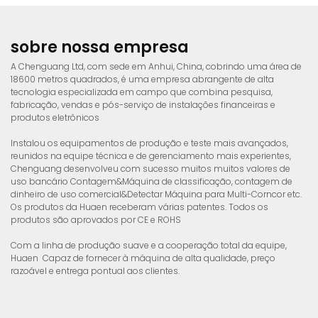
p
a
i
d
sobre nossa empresa
a
A Chenguang Ltd, com sede em Anhui, China, cobrindo uma área de
18600 metros quadrados, é uma empresa abrangente de alta
tecnologia especializada em campo que combina pesquisa,
fabricação, vendas e pós-serviço de instalações financeiras e
produtos eletrônicos
Instalou os equipamentos de produção e teste mais avançados,
reunidos na equipe técnica e de gerenciamento mais experientes,
Chenguang desenvolveu com sucesso muitos muitos valores de
uso bancário Contagem&Máquina de classificação, contagem de
dinheiro de uso comercial&Detectar Máquina para Multi-Corncor etc.
Os produtos da Huaen receberam várias patentes. Todos os
produtos são aprovados por CE e ROHS
Com a linha de produção suave e a cooperação total da equipe,
Huaen Capaz de fornecer à máquina de alta qualidade, preço
razoável e entrega pontual aos clientes.