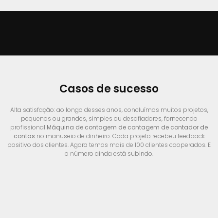
Casos de sucesso
Alta satisfação: ao longo desses anos, concluímos muitos projetos,
pequenos ou grandes, simples ou desafiadores, fornecendo
profissional
Máquina de contagem de contagem de contador de
contas
no manuseio de dinheiro.
Cada projeto recebeu feedback
positivo dos clientes.
Agora temos mais de 100 clientes cooperados. E
o número ainda está subindo.