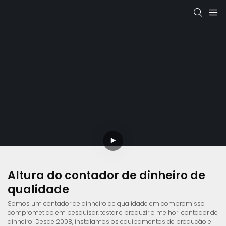
Altura do contador de dinheiro de
qualidade
Somos um contador de dinheiro de qualidade em compromisso
comprometido em pesquisar, testar e produzir o melhor
contador de
dinheiro
Desde 2008, instalamos os equipamentos de produção e