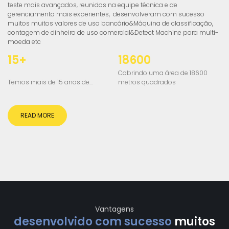
teste mais avançados, reunidos na equipe técnica e de
gerenciamento mais experientes, desenvolveram com sucesso
muitos muitos valores de uso bancário&Máquina de classificação,
contagem de dinheiro de uso comercial&Detect Machine para multi-
moeda etc
15+
18600
Cobrindo uma área de 18600
Temos mais de 15 anos de
metros quadrados
experiência
READ MORE
Vantagens
desenvolvido com sucesso
muitos