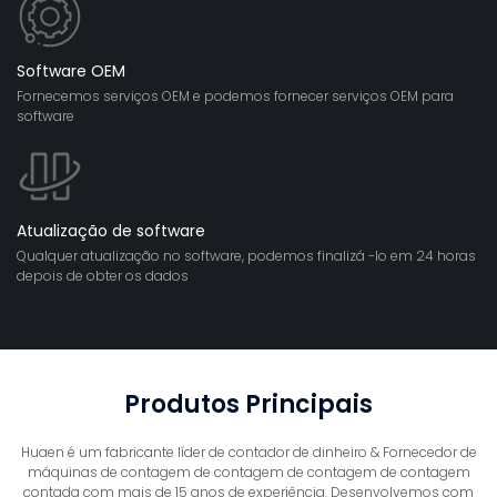
Software OEM
Fornecemos serviços OEM e podemos fornecer serviços OEM para
software
Atualização de software
Qualquer atualização no software, podemos finalizá -lo em 24 horas
depois de obter os dados
Produtos Principais
Huaen é um fabricante líder de contador de dinheiro & Fornecedor de
máquinas de contagem de contagem de contagem de contagem
contada com mais de 15 anos de experiência. Desenvolvemos com