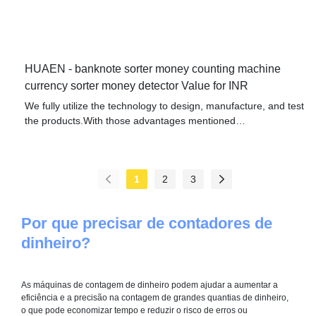
HUAEN - banknote sorter money counting machine
currency sorter money detector Value for INR
We fully utilize the technology to design, manufacture, and test
the products.With those advantages mentioned
above,banknote sorter money counting machine currency
sorter money detector has been proved to enjoy a wide
application and can be widely seen in the field(s) of Currency
1
2
3
Detectors
Por que precisar de contadores de
dinheiro?
As máquinas de contagem de dinheiro podem ajudar a aumentar a
eficiência e a precisão na contagem de grandes quantias de dinheiro,
o que pode economizar tempo e reduzir o risco de erros ou