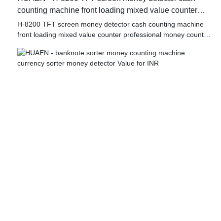
counting machine front loading mixed value counter
professional money counter best price Money counter
H-8200 TFT screen money detector cash counting machine
front loading mixed value counter professional money counter
best price selected high-quality materials, using advanced
manufacturing technology and exquisite processing
craftsmanship, reliable performance, high quality, excellent
quality, enjoy a good reputation and popularity in the industry