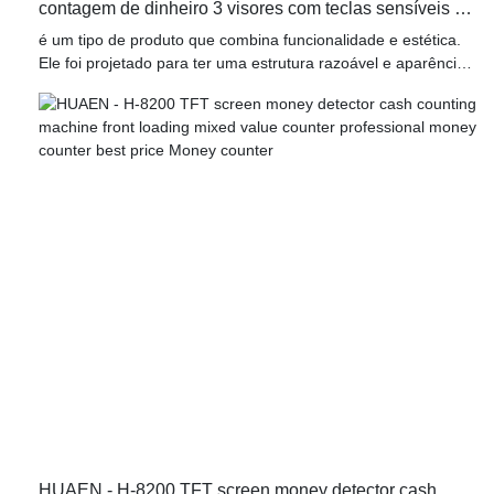
contagem de dinheiro 3 visores com teclas sensíveis ao
toque Contador de dinheiro
é um tipo de produto que combina funcionalidade e estética.
Ele foi projetado para ter uma estrutura razoável e aparência
requintada, excelente o suficiente para chamar a atenção das
pessoas. Feito de matérias-primas que passaram nos testes
de qualidade, é especial com excelente desempenho
HUAEN - H-8200 TFT screen money detector cash