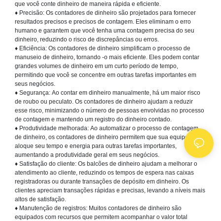
que você conte dinheiro de maneira rápida e eficiente.
♦
Precisão:
Os contadores de dinheiro são projetados para fornecer
resultados precisos e precisos de contagem. Eles eliminam o erro
humano e garantem que você tenha uma contagem precisa do seu
dinheiro, reduzindo o risco de discrepâncias ou erros.
♦
Eficiência:
Os contadores de dinheiro simplificam o processo de
manuseio de dinheiro, tornando -o mais eficiente. Eles podem contar
grandes volumes de dinheiro em um curto período de tempo,
permitindo que você se concentre em outras tarefas importantes em
seus negócios.
♦
Segurança:
Ao contar em dinheiro manualmente, há um maior risco
de roubo ou peculato. Os contadores de dinheiro ajudam a reduzir
esse risco, minimizando o número de pessoas envolvidas no processo
de contagem e mantendo um registro do dinheiro contado.
♦
Produtividade melhorada:
Ao automatizar o processo de contagem
de dinheiro, os contadores de dinheiro permitem que sua equipe
aloque seu tempo e energia para outras tarefas importantes,
aumentando a produtividade geral em seus negócios.
♦
Satisfação do cliente:
Os balcões de dinheiro ajudam a melhorar o
atendimento ao cliente, reduzindo os tempos de espera nas caixas
registradoras ou durante transações de depósito em dinheiro. Os
clientes apreciam transações rápidas e precisas, levando a níveis mais
altos de satisfação.
♦
Manutenção de registros:
Muitos contadores de dinheiro são
equipados com recursos que permitem acompanhar o valor total