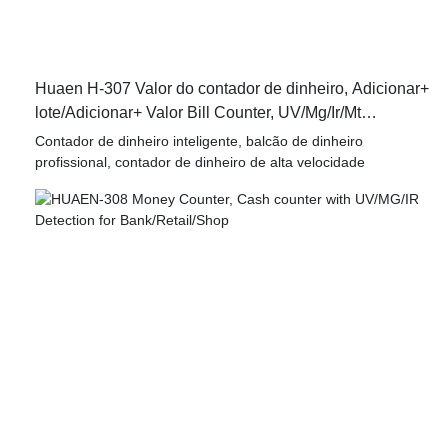
Huaen H-307 Valor do contador de dinheiro, Adicionar+
lote/Adicionar+ Valor Bill Counter, UV/Mg/Ir/Mt
Detecção, 1100 Bills/Min, com exibição de LCD
Contador de dinheiro inteligente, balcão de dinheiro
profissional, contador de dinheiro de alta velocidade