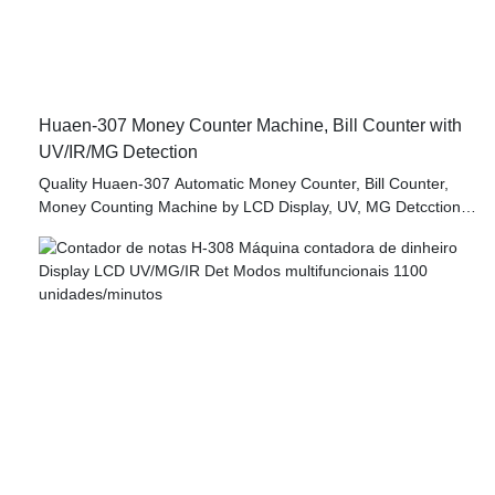
Huaen-307 Money Counter Machine, Bill Counter with
UV/IR/MG Detection
Quality Huaen-307 Automatic Money Counter, Bill Counter,
Money Counting Machine by LCD Display, UV, MG Detcction
Manufacturer | HUAEN compared with similar products on the
market, it has incomparable outstanding advantages in terms
of performance, quality, appearance, etc., and enjoys a good
reputation in the market.HUAEN summarizes the defects of
past products, and continuously improves them. The
specifications of Quality Huaen-307 Automatic Money Counter,
Bill Counter, Money Counting Machine by LCD Display, UV,
MG Detcction Manufacturer | HUAEN can be customized
according to your needs