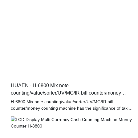
HUAEN - H-6800 Mix note
counting/value/sorter/UV/MG/IR bill counter/money
counting machine Money counter
H-6800 Mix note counting/value/sorter/UV/MG/IR bill
counter/money counting machine has the significance of taking
a leap forward and injects new impetus into the development
of the industry.What'more,It is designed in accordance with the
national standard