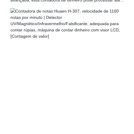
avançada, esta contadora de dinheiro pode processar até
1100 notas por minuto, tornando o processamento de dinheiro
muito mais eficiente e economizando tempo. É a escolha ideal
para diversos locais, como lojas, bancos, empresas e
restaurantes. Detecção de notas falsas: Equipada com
múltiplas tecnologias de detecção de notas falsas, incluindo
sensores UV, MG e IR, este dispositivo detecta notas
suspeitas com precisão. Quando uma nota falsa é detectada,
a máquina para automaticamente e alerta você com um
indicador no visor, além de um alarme sonoro, para que você
possa ter tranquilidade em todas as transações. Vários
modos: esta contadora de dinheiro oferece uma variedade de
funções práticas de contagem, incluindo contagem
automática, contagem em lote, modo manual/automático,
modo de adição e modo de valor para atender a diferentes
necessidades. Design intuitivo: Equipada com um visor LCD
nítido, indicadores exte