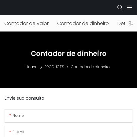
Contador de valor
Contador de dinheiro
Detecto
Contador de dinheiro
Huaen
PRODUCTS
Contador de dinheiro
Envie sua consulta
Nome
E-Mail