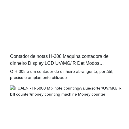
Contador de notas H-308 Máquina contadora de
dinheiro Display LCD UV/MG/IR Det Modos
multifuncionais 1100 unidades/minutos
O H-308 é um contador de dinheiro abrangente, portátil,
preciso e amplamente utilizado