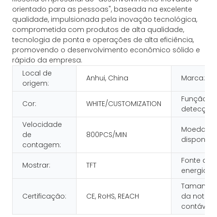
orientado para as pessoas", baseada na excelente
qualidade, impulsionada pela inovação tecnológica,
comprometida com produtos de alta qualidade,
tecnologia de ponta e operações de alta eficiência,
promovendo o desenvolvimento econômico sólido e
rápido da empresa.
Local de
Anhui, China
Marca:
origem:
Função d
Cor:
WHITE/CUSTOMIZATION
detecção:
Velocidade
Moeda
de
800PCS/MIN
disponível
contagem:
Fonte de
Mostrar:
TFT
energia:
Tamanho
Certificação:
CE, RoHS, REACH
da nota
contável: