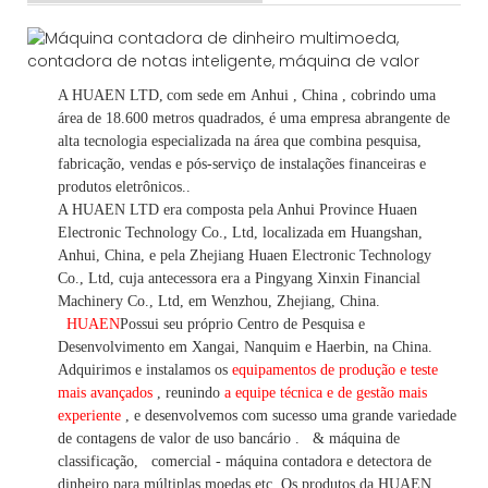
A HUAEN LTD,
com sede em
Anhui
, China
, cobrindo uma
área de 18.600 metros quadrados, é
uma empresa abrangente de
alta tecnologia especializada na área que combina pesquisa,
fabricação, vendas e pós-serviço de instalações financeiras e
produtos eletrônicos.
.
A HUAEN LTD era composta pela Anhui Province Huaen
Electronic Technology Co., Ltd, localizada em Huangshan,
Anhui, China, e pela Zhejiang Huaen Electronic Technology
Co., Ltd, cuja antecessora era a Pingyang Xinxin Financial
Machinery Co., Ltd, em Wenzhou, Zhejiang, China.
HUAEN
Possui seu próprio Centro de Pesquisa e
Desenvolvimento em Xangai, Nanquim e Haerbin, na China.
Adquirimos e instalamos os
equipamentos de produção e teste
mais avançados
, reunindo
a equipe técnica e de gestão mais
experiente
,
e desenvolvemos
com sucesso uma
grande variedade
de contagens de valor
de uso bancário
.
& máquina de
classificação,
comercial
-
máquina
contadora e detectora
de
dinheiro
para múltiplas
moedas
etc.
Os produtos da HUAEN