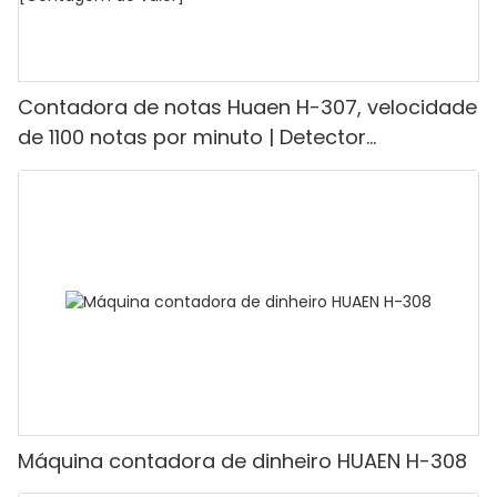
Contadora de notas Huaen H-307, velocidade
de 1100 notas por minuto | Detector
UV/Magnético/Infravermelho/Falsificante,
adequada para contar rúpias, máquina de
contar dinheiro com visor LCD, [Contagem de
valor]
Máquina contadora de dinheiro HUAEN H-308