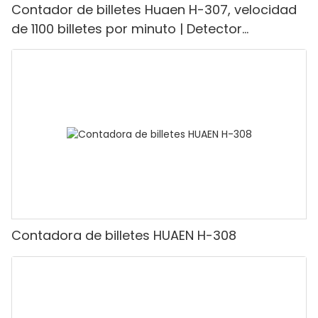
Contador de billetes Huaen H-307, velocidad
de 1100 billetes por minuto | Detector
UV/magnético/infrarrojo/falsificación,
adecuado para contar rupias, máquina
contadora de efectivo con pantalla LCD,
[Conteo de valor]
Contadora de billetes HUAEN H-308