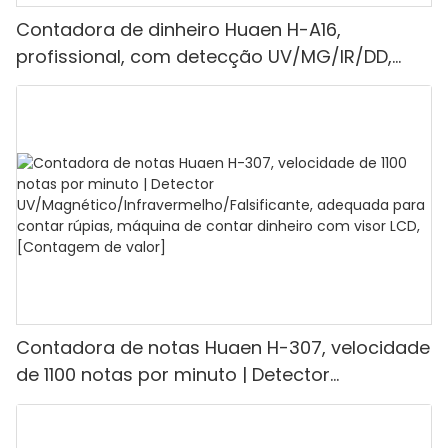
Contadora de dinheiro Huaen H-A16,
profissional, com detecção UV/MG/IR/DD,
capacidade de contagem de 1100 euros por
minuto, visor LCD, modos de valor e lote, ideal
para lojas, bancos e restaurantes.
Contadora de notas Huaen H-307, velocidade
de 1100 notas por minuto | Detector
UV/Magnético/Infravermelho/Falsificante,
adequada para contar rúpias, máquina de