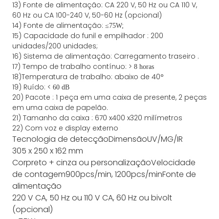
13) Fonte de alimentação: CA 220 V, 50 Hz ou CA 110 V,
60 Hz ou CA 100-240 V, 50-60 Hz (opcional)
14) Fonte de alimentação: ≤
75W;
15)
Capacidade
do funil e empilhador
:
200
unidades/200 unidades;
16)
Sistema de alimentação:
Carregamento
traseiro
.
17) Tempo de trabalho contínuo: >
8 horas
18)Temperatura de trabalho: abaixo de 40°
19) Ruído: <
60 dB
20) Pacote
:
1 peça em uma caixa de presente, 2 peças
em uma caixa de papelão.
21)
Tamanho da
caixa
:
670
x
400
x
320
milímetros
22) Com voz e display externo
Tecnologia de detecção
Dimensão
UV/MG/IR
305 x 250 x 162 mm
Cor
preto + cinza ou personalização
Velocidade
de contagem
900pcs/min, 1200pcs/min
Fonte de
alimentação
220 V CA, 50 Hz ou 110 V CA, 60 Hz ou bivolt
(opcional)