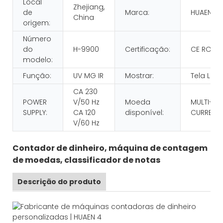
Local
Zhejiang,
de
Marca:
HUAEN
China
origem:
Número
do
H-9900
Certificação:
CE ROHS
modelo:
Função:
UV MG IR
Mostrar:
Tela LCD
CA 230
POWER
V/50 Hz
Moeda
MULTI-
SUPPLY:
CA 120
disponível:
CURRENC
V/60 Hz
Contador de dinheiro, máquina de contagem
de moedas, classificador de notas
Descrição do produto