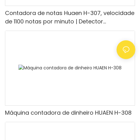
Contadora de notas Huaen H-307, velocidade
de 1100 notas por minuto | Detector
UV/Magnético/Infravermelho/Falsificante,
adequada para contar rúpias, máquina de
contar dinheiro com visor LCD, [Contagem de
valor]
Máquina contadora de dinheiro HUAEN H-308