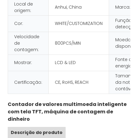
Local de
Anhui, China
Marca:
origem:
Função d
Cor:
WHITE/CUSTOMIZATION
detecção:
Velocidade
Moeda
de
800PCS/MIN
disponível
contagem:
Fonte de
Mostrar:
LCD & LED
energia:
Tamanho
Certificação:
CE, RoHS, REACH
da nota
contável:
Contador de valores multimoeda inteligente
com tela TFT, máquina de contagem de
dinheiro
Descrição do produto