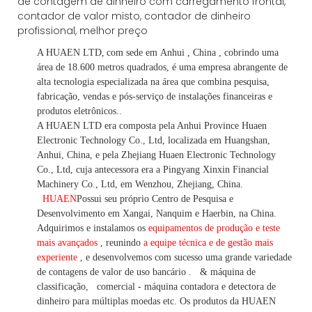
A HUAEN LTD,
com sede em
Anhui
, China
, cobrindo uma
área de 18.600 metros quadrados, é
uma empresa abrangente de
alta tecnologia especializada na área que combina pesquisa,
fabricação, vendas e pós-serviço de instalações financeiras e
produtos eletrônicos.
.
A HUAEN LTD era composta pela Anhui Province Huaen
Electronic Technology Co., Ltd, localizada em Huangshan,
Anhui, China, e pela Zhejiang Huaen Electronic Technology
Co., Ltd, cuja antecessora era a Pingyang Xinxin Financial
Machinery Co., Ltd, em Wenzhou, Zhejiang, China.
HUAEN
Possui seu próprio Centro de Pesquisa e
Desenvolvimento em Xangai, Nanquim e Haerbin, na China.
Adquirimos e instalamos os
equipamentos de produção e teste
mais avançados
, reunindo
a equipe técnica e de gestão mais
experiente
,
e desenvolvemos
com sucesso uma
grande variedade
de contagens de valor
de uso bancário
.
& máquina de
classificação,
comercial
-
máquina
contadora e detectora
de
dinheiro
para múltiplas
moedas
etc.
Os produtos da HUAEN