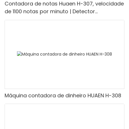
Contadora de notas Huaen H-307, velocidade
de 1100 notas por minuto | Detector
UV/Magnético/Infravermelho/Falsificante,
adequada para contar rúpias, máquina de
contar dinheiro com visor LCD, [Contagem de
valor]
Máquina contadora de dinheiro HUAEN H-308