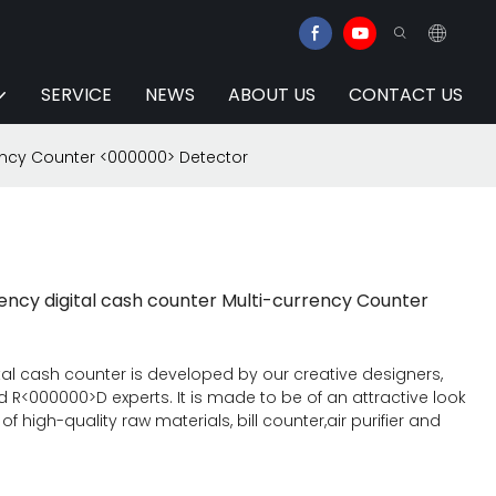
SERVICE
NEWS
ABOUT US
CONTACT US
rency Counter <000000> Detector
ency digital cash counter Multi-currency Counter
tal cash counter is developed by our creative designers,
 R<000000>D experts. It is made to be of an attractive look
high-quality raw materials, bill counter,air purifier and