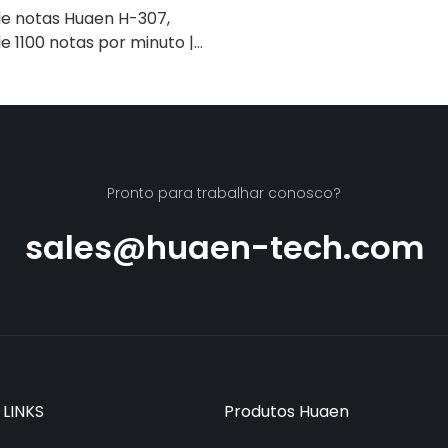
e notas Huaen H-307,
e 1100 notas por minuto |
o/Infravermelho/Falsifica
a para contar rúpias,
contar dinheiro com visor
gem de valor]
Pronto para trabalhar conosco?
sales@huaen-tech.com
 LINKS
Produtos Huaen