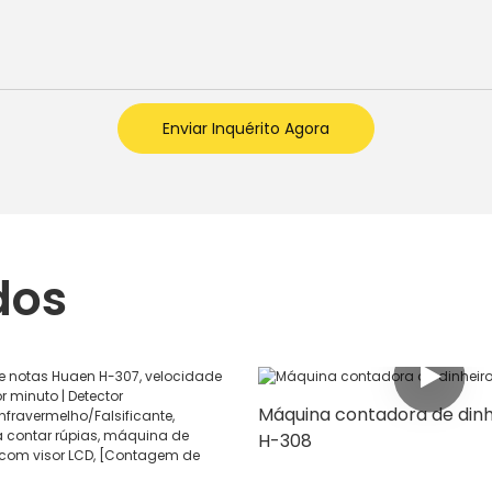
Enviar Inquérito Agora
dos
Máquina contadora de din
H-308