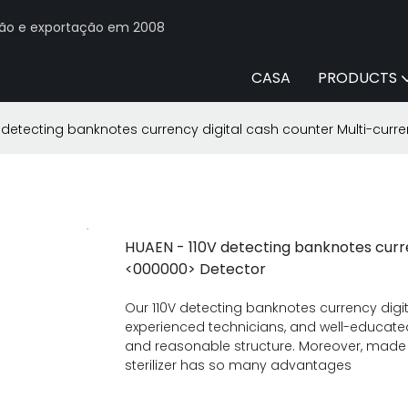
ção e exportação em 2008
CASA
PRODUCTS
V detecting banknotes currency digital cash counter Multi-cur
HUAEN - 110V detecting banknotes curr
<000000> Detector
Our 110V detecting banknotes currency digi
experienced technicians, and well-educated
and reasonable structure. Moreover, made of 
sterilizer has so many advantages