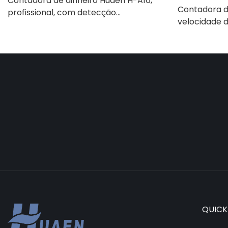
Contadora de dinheiro Huaen H-A16,
Contadora d
profissional, com detecção
velocidade d
UV/MG/IR/DD, capacidade de
Detector
contagem de 1100 euros por minuto,
UV/Magnétic
visor LCD, modos de valor e lote, ideal
nte, adequad
para lojas, bancos e restaurantes.
máquina de 
LCD, [Conta
QUICK