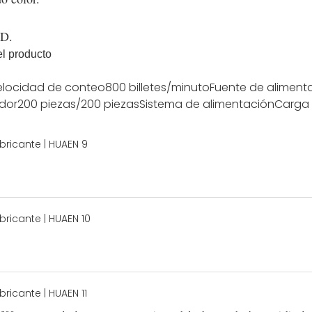
SD.
l producto
elocidad de conteo
800 billetes/minuto
Fuente de aliment
ador
200 piezas/200 piezas
Sistema de alimentación
Carga 