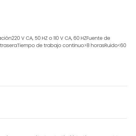
ación
220 V CA, 50 HZ o 110 V CA, 60 HZ
Fuente de
trasera
Tiempo de trabajo continuo
>8 horas
Ruido
<60