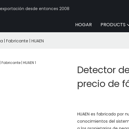
y exportación desde entonces 2008
HOGAR
PRODUCTS
a | Fabricante | HUAEN
Detector de
precio de f
HUAEN es fabricado por n
conocimientos del sistem
a los propietarios de nego