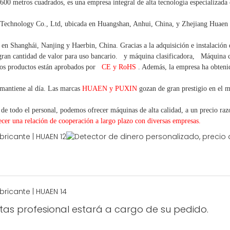
.600 metros cuadrados, es
una empresa integral de alta tecnología especializada
chnology Co., Ltd, ubicada en Huangshan, Anhui, China, y Zhejiang Huaen E
o en Shanghái, Nanjing y Haerbin, China. Gracias
a la adquisición e instalación
ran cantidad
de valor
para uso bancario.
y máquina clasificadora,
Máquina
os productos están aprobados por
CE y RoHS
. Además, la empresa ha obtenido
mantiene al día. Las marcas
HUAEN y PUXIN
gozan de gran prestigio en el 
 de todo el personal, podemos ofrecer máquinas de alta calidad, a un precio razo
ecer una
relación de cooperación a
largo
plazo con diversas empresas.
ntas profesional estará a cargo de su pedido.