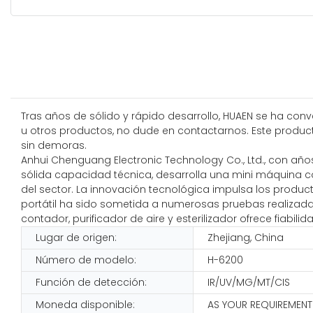
Tras años de sólido y rápido desarrollo, HUAEN se ha conv
u otros productos, no dude en contactarnos. Este produ
sin demoras.
Anhui Chenguang Electronic Technology Co., Ltd., con años
sólida capacidad técnica, desarrolla una mini máquina con
del sector. La innovación tecnológica impulsa los produ
portátil ha sido sometida a numerosas pruebas realizadas 
contador, purificador de aire y esterilizador ofrece fiabil
Lugar de origen:
Zhejiang, China
Número de modelo:
H-6200
Función de detección:
IR/UV/MG/MT/CIS
Moneda disponible:
AS YOUR REQUIREMENT