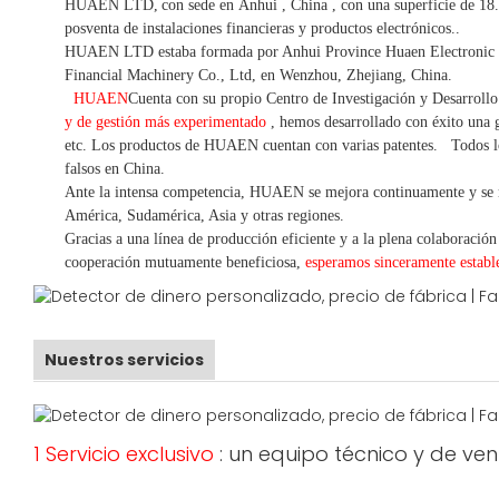
HUAEN LTD,
con sede en
Anhui
, China
, con una superficie de 18
posventa de instalaciones financieras y productos electrónicos.
.
HUAEN LTD estaba formada por Anhui Province Huaen Electronic Te
Financial Machinery Co., Ltd, en Wenzhou, Zhejiang, China.
HUAEN
Cuenta con su propio Centro de Investigación y Desarroll
y de gestión más experimentado
,
hemos
desarrollado con éxito una
g
etc.
Los productos de HUAEN cuentan con varias patentes.
Todos l
falsos en China.
Ante la intensa competencia, HUAEN se mejora continuamente y se 
América, Sudamérica, Asia y otras regiones.
Gracias a una línea de producción eficiente y a la plena colaboración
cooperación mutuamente beneficiosa,
esperamos sinceramente establ
Nuestros servicios
1 Servicio exclusivo
: un equipo técnico y de ve