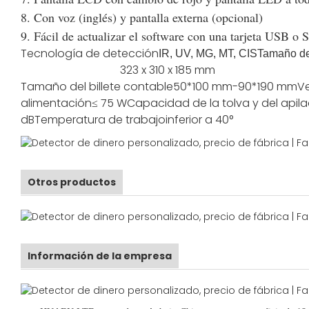
8. Con voz (inglés) y pantalla externa (opcional)
9. Fácil de actualizar el software con una tarjeta USB o 
Tecnología de detección
IR, UV, MG, MT, CIS
Tamaño de
323 x 310 x 185 mm
Tamaño del billete contable
50*100 mm-90*190 mm
V
alimentación
≤ 75 W
Capacidad de la tolva y del apil
dB
Temperatura de trabajo
inferior a 40°
Otros productos
Información de la empresa