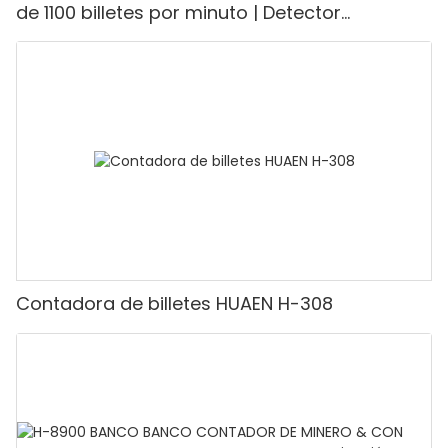
de 1100 billetes por minuto | Detector
UV/magnético/infrarrojo/falsificación,
adecuado para contar rupias, máquina
contadora de efectivo con pantalla LCD,
[Conteo de valor]
Contadora de billetes HUAEN H-308