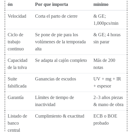
ón
Por que importa
mínimo
Velocidad
Corta el parto de cierre
& GE;
1,000pcs/min
Ciclo de
Se pone de pie para los
& GE; 4 horas
trabajo
volúmenes de la temporada
sin parar
continuo
alta
Capacidad
Se adapta al cajón completo
Más de 200
de la tolva
notas
Suite
Ganancias de escudos
UV + mg + IR
falsificada
+ espesor
Garantía
Límites de tiempo de
2–3 años piezas
inactividad
& mano de obra
Listado de
Cumplimiento & exactitud
ECB o BOE
banco
probado
central