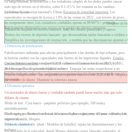
La fatiga humana, la distracción y los resbalones simples de los dedos pueden causar
todo tipo de errores en el efectivo, sobre
0.1–0.5 %
Ser estándar en los cambios
minoristas típicos.
La federación minorista nacional’s Último
Encuesta de seguridad minorista
Los
espectáculos se encogen de la rosa a
1.6% de las ventas en 2022
, con errores de proceso
un componente clave. Los contadores confiables operan en
99.997%+ precisión
,
Desglose de benef
Prácticamente eliminando esos errores en la gestión de efectivo minorista.
Elimina las disputas en efectivo menores
entre los clientes potenciales y cajeros.
Reduce los errores de depósito bancario
que desencadenan tarifas bancarias o créditos retr
Simplifica las investigaciones de contracción
, a medida que las discrepancias apuntan a la 
3 Detección de falsificación
Falsificaciones utilizadas para afectar principalmente a las tiendas de lujo urbanas, pero
la historia cambió con las capacidades más fuertes de las impresoras digitales.
Estados
Unidos Servicio secreto
Los contadores modernos incluyen multi
recuperó $ 21.8 millones en facturas falsas en 2023, y el
-
matrices de sensores—Controles UV, MG,
problema no’Parece que está dejando arriba.
IR y de espesor—Esa bandera falla al instante. Empujar las notas sospechosas a un
bolsillo dedicado reduce las confrontaciones incómodas del cliente y protege la marca’s
Nota de cumplimiento:
Las aseguradoras requieren cada vez más BCE o BOE
-
dispositivo
reputación.
de contador de dinero
Mantiene la cobertura intacta.
4 Eficiencia operativa
Un mostrador de dinero bueno y confiable también puede hacer mucho más que solo
dólares de cuenta:
Modo de lote
: Crea banco
-
paquetes perfectos (por ejemplo, 100 notas)
automáticamente.
Modo agregar
Combinado, puede crear una rutina de conteo de dinero altamente eficiente: volcado, lote,
: Totales de rollos al colocar múltiples cargas, muy útil para volúmenes de
cajones altos.
impresión, caída, bloqueo.
Modo de clasificación
5 Ahorros laborales
(dual
-
Modelos de bolsillo): separa las denominaciones y los
rechazos.
Por otro lado de la velocidad, donde’Hemos obtenido costos laborales reducidos, el