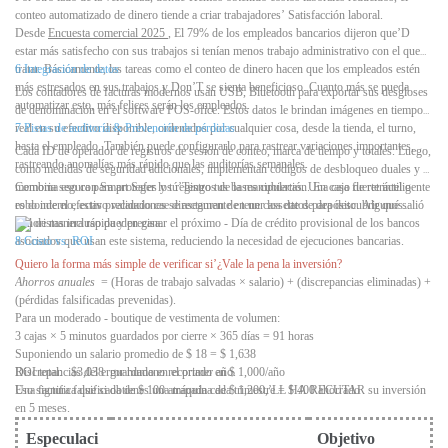
conteo automatizado de dinero tiende a criar trabajadores’ Satisfacción laboral.
Desde
Encuesta comercial 2025
, El 79% de los empleados bancarios dijeron que’D
estar más satisfecho con sus trabajos si tenían menos trabajo administrativo con el que
tratar. Básicamente, las tareas como el conteo de dinero hacen que los empleados estén
6 Integración de datos
más estresados ​​en sus trabajos y Don’T se sienta beneficioso. Cuanto más se pueda
Los contadores de facturas modernos usan USB, Bluetooth para exportar sus desgloses
automatizar esto, más felices serán los empleados.
de denominación en el software POS-ofice. Estos datos le brindan imágenes en tiempo
real en su efectivo disponible, ordenados por cualquier cosa, desde la tienda, el turno,
7 Pistas de auditoría & Prevención de pérdidas
hasta el empleado. También puede configurarlo para rastrear variaciones importantes,
Cada ID de operador de registros de sesión de conteo, marca de tiempo y totales. Luego,
rastreando anomalías más rápido que las auditorías semanales.
como medidas de seguridad adicionales, implementan códigos de desbloqueo duales y la
memoria segura para proteger los registros de la manipulación. En caso de retráctil o
Combina eso con Smart Safes y tú’Tengo tus bases cubiertas. Una caja fuerte inteligente
robo interno, estas precauciones se aseguran de tener los datos para descubrir qué salió
es donde el efectivo validado cae directamente en un cassette de depósito. Algunos
mal de manera rápida y precisa.
minoristas incluso pueden ganar el próximo
-
Día de crédito provisional de los bancos
asociados que usan este sistema, reduciendo la necesidad de ejecuciones bancarias.
8 Costo vs. ROI
Quiero la forma más simple de verificar si’¿Vale la pena la inversión?
Ahorros anuales
= (Horas de trabajo salvadas × salario) + (discrepancias eliminadas) +
(pérdidas falsificadas prevenidas).
Para un moderado
-
boutique de vestimenta de volumen:
3 cajas × 5 minutos guardados por cierre × 365 días = 91 horas
Suponiendo un salario promedio de $ 18 = $ 1,638
Discrepancias del error humano recortado en $ 1,000/año
ROI total:
$3,038
guardado en el primer año.
Una factura falsificada de $ 100 atrapada cada trimestre = $ 400 ahorrado
Eso significa que si obtienes una máquina de $ 1,200,’LL HA RECUTAR su inversión
en 5 meses.
Especulaci
Objetivo