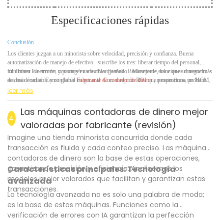
Especificaciones rápidas
Conclusión
Los clientes juzgan a un minorista sobre velocidad, precisión y confianza. Buena
automatización de manejo de efectivo
suscribe los tres: liberar tiempo del personal,
minimizar los errores y proteger cada dólar ganado. Básicamente, hace que su negocio
En Huaen Electronic, nosotros’en efectivo diseñado
-
Manejo de soluciones durante más
sea más confiable y confiable en general. Con el rápido ROI que proporciona un MCM,
de dos décadas. Como global
Fabricante de contador de dinero
, construimos, probamos
también no’tengo que preocuparme por si’s vale la pena a la larga,’compensará su costo
y damos servicio a cada unidad en
-
Casa, con tolerancias estrictas y un compromiso con
leer más
dentro de un año.
las actualizaciones regulares de firmware. Descubre nuestra alineación completa en
Huaen
hoy.
Las máquinas contadoras de dinero mejor
4
valoradas por fabricante (revisión)
Imagine una tienda minorista concurrida donde cada
transacción es fluida y cada conteo preciso. Las máquinas
contadoras de dinero son la base de estas operaciones,
garantizando precisión y eficiencia. Analicemos los
Características principales: Tecnología
modelos mejor valorados que facilitan y garantizan estas
avanzada
transacciones.
La tecnología avanzada no es solo una palabra de moda;
es la base de estas máquinas. Funciones como la
verificación de errores con IA garantizan la perfección