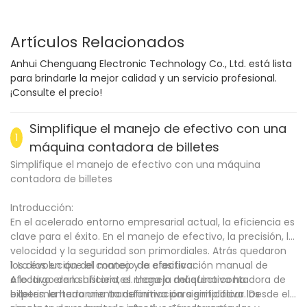
Artículos Relacionados
Anhui Chenguang Electronic Technology Co., Ltd. está lista
para brindarle la mejor calidad y un servicio profesional.
¡Consulte el precio!
Simplifique el manejo de efectivo con una
1
máquina contadora de billetes
Simplifique el manejo de efectivo con una máquina
contadora de billetes
Introducción:
En el acelerado entorno empresarial actual, la eficiencia es
clave para el éxito. En el manejo de efectivo, la precisión, la
velocidad y la seguridad son primordiales. Atrás quedaron
los días en que el conteo y la clasificación manual de
1. La evolución del manejo de efectivo:
efectivo eran suficientes. Llega la máquina contadora de
A lo largo de la historia, el manejo del efectivo ha
billetes: la herramienta definitiva para simplificar los
experimentado una transformación significativa. Desde el