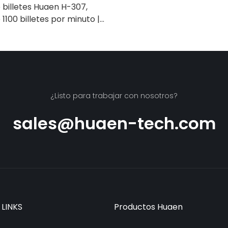
billetes Huaen H-307,
1100 billetes por minuto |
/infrarrojo/falsificación,
ra contar rupias, máquina
e efectivo con pantalla
 de valor]
¿Listo para trabajar con nosotros?
sales@huaen-tech.com
 LINKS
Productos Huaen