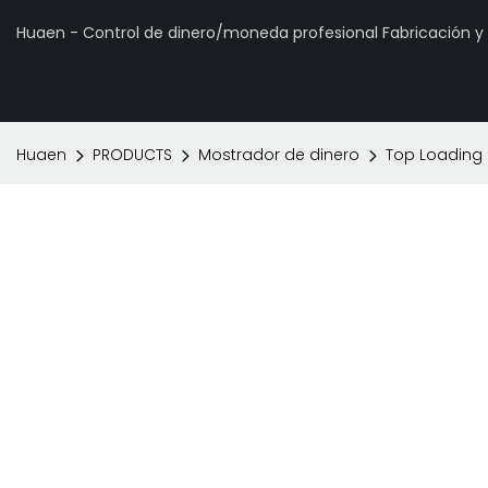
Huaen - Control de dinero/moneda profesional Fabricación 
Huaen
PRODUCTS
Mostrador de dinero
Top Loading