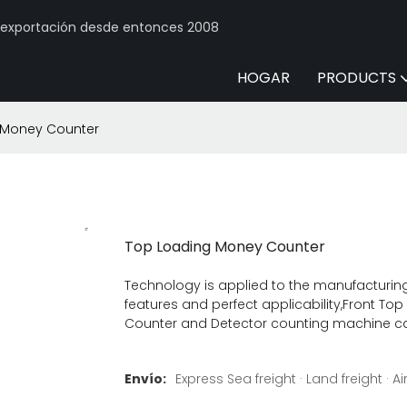
y exportación desde entonces 2008
HOGAR
PRODUCTS
 Money Counter
Top Loading Money Counter
Technology is applied to the manufacturing
features and perfect applicability,Front T
Counter and Detector counting machine can b
Envío:
Express Sea freight · Land freight · Air