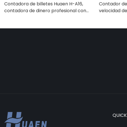
Contadora de billetes Huaen H-A16,
Contador de 
contadora de dinero profesional con
velocidad de 
detección UV/MG/IR/DD, capacidad
Detector
para contar 1100 euros por minuto,
UV/magnético
pantalla LCD, modo de valor y lote para
adecuado pa
tiendas, bancos y restaurantes.
contadora d
LCD, [Conteo
QUICK