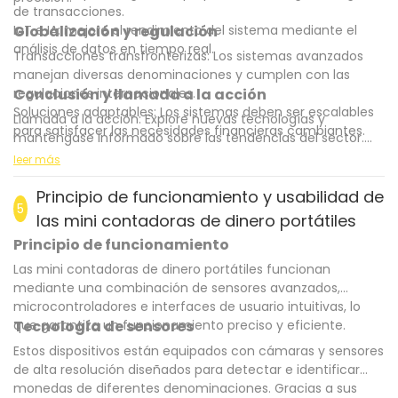
de transacciones.
IoT e IA: mejore el rendimiento del sistema mediante el
Globalización y regulación
análisis de datos en tiempo real.
Transacciones transfronterizas: Los sistemas avanzados
manejan diversas denominaciones y cumplen con las
regulaciones internacionales.
Conclusión y llamada a la acción
Soluciones adaptables: Los sistemas deben ser escalables
Llamada a la acción: Explore nuevas tecnologías y
para satisfacer las necesidades financieras cambiantes.
manténgase informado sobre las tendencias del sector.
Adopte la innovación para mantener una ventaja
leer más
competitiva en el panorama financiero actual.
Al optimizar los contadores de valor de monedas de
Principio de funcionamiento y usabilidad de
5
denominación mixta, puede garantizar la seguridad y
las mini contadoras de dinero portátiles
eficiencia de su negocio. Manténgase a la vanguardia
Principio de funcionamiento
adoptando la tecnología y las mejores prácticas.
Las mini contadoras de dinero portátiles funcionan
mediante una combinación de sensores avanzados,
microcontroladores e interfaces de usuario intuitivas, lo
que garantiza un funcionamiento preciso y eficiente.
Tecnología de sensores
Estos dispositivos están equipados con cámaras y sensores
de alta resolución diseñados para detectar e identificar
monedas de diferentes denominaciones. Gracias a sus