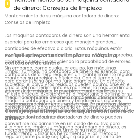
1
de dinero: Consejos de limpieza
Mantenimiento de su máquina contadora de dinero:
Consejos de limpieza
Las máquinas contadoras de dinero son una herramienta
esencial para las empresas que manejan grandes
cantidades de efectivo a diario. Estas máquinas están
diseñadas para contar dinero de forma eficiente y precisa,
Por qué es importante limpiar su máquina
ahorrando tiempo y reduciendo la probabilidad de errores.
contadora de dinero
Sin embargo, como cualquier equipo, las máquinas
Limpiar su máquina contadora de dinero es esencial para
contadoras de dinero requieren un mantenimiento regular
mantener su precisión y eficiencia. Con el tiempo, la
para garantizar su óptimo funcionamiento. Un aspecto
suciedad, el polvo y los residuos pueden acumularse en el
crucial del mantenimiento es mantener la máquina limpia.
interior de la máquina, lo que provoca problemas
Además de mantener la precisión, mantener limpia su
En este artículo, exploraremos la importancia de limpiar su
mecánicos y puede afectar su capacidad para contar
máquina contadora de dinero también ayuda a prevenir la
máquina contadora de dinero y brindaremos algunos
dinero con precisión. Una limpieza regular puede ayudar a
propagación de gérmenes y bacterias. En entornos donde
consejos útiles para mantenerla en óptimas condiciones.
prevenir estos problemas y prolongar la vida útil de su
varias personas manejan dinero, como tiendas minoristas
Consejos para limpiar su máquina contadora de
máquina contadora de dinero.
o bancos, las máquinas contadoras de dinero pueden
dinero
convertirse rápidamente en un caldo de cultivo para
A la hora de limpiar su máquina contadora de dinero, es
microorganismos dañinos. Limpiar su máquina
fundamental utilizar las herramientas y los métodos
regularmente puede contribuir a crear un entorno de