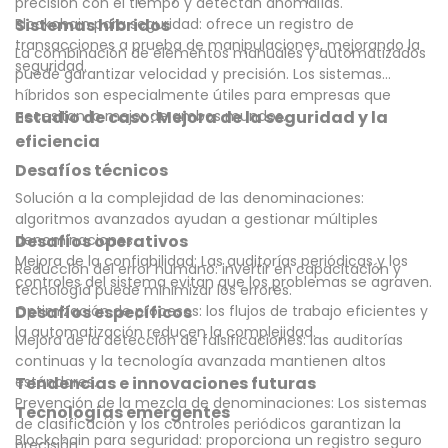
precisión con el tiempo y detectan anomalías.
Blockchain para seguridad: ofrece un registro de
Sistemas híbridos
transacciones a prueba de manipulaciones, mejorando la
La combinación de elementos manuales y automatizados
seguridad.
puede garantizar velocidad y precisión. Los sistemas
híbridos son especialmente útiles para empresas que
necesitan lo mejor de ambos mundos.
Estudio de caso: Mejora de la seguridad y la
eficiencia
Desafíos técnicos
Solución a la complejidad de las denominaciones:
algoritmos avanzados ayudan a gestionar múltiples
denominaciones.
Desafíos operativos
Mejora de la confiabilidad: Las auditorías periódicas y los
Reducción del error humano: invertir en capacitación y
controles del sistema evitan que los problemas se agraven.
tecnología puede minimizar los errores.
Optimización de procesos: los flujos de trabajo eficientes y
Desafíos específicos
la automatización reducen la complejidad.
Mejora de la detección de falsificaciones: las auditorías
continuas y la tecnología avanzada mantienen altos
estándares.
Tendencias e innovaciones futuras
Prevención de la mezcla de denominaciones: Los sistemas
Tecnologías emergentes
de clasificación y los controles periódicos garantizan la
Blockchain para seguridad: proporciona un registro seguro
precisión.