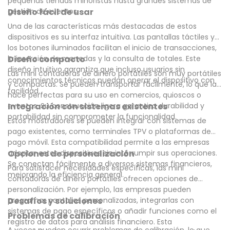
pequeñas tiendas minoristas hasta grandes sistemas de
gestión de eventos.
Diseño fácil de usar
Una de las características más destacadas de estos
dispositivos es su interfaz intuitiva. Las pantallas táctiles y
los botones iluminados facilitan el inicio de transacciones,
la inserción de monedas y la consulta de totales. Este
Diseño compacto
diseño intuitivo garantiza que incluso usuarios sin
Las mini contadoras de dinero portátiles son muy portátiles
conocimientos técnicos puedan operar el dispositivo con
y compactas. Se pueden transportar fácilmente, lo que las
facilidad.
hace perfectas para su uso en comercios, quioscos o
eventos. Su construcción ligera garantiza durabilidad y
Integración con sistemas existentes
portabilidad sin comprometer la funcionalidad.
Estos mostradores se pueden integrar con sistemas de
pago existentes, como terminales TPV o plataformas de
pago móvil. Esta compatibilidad permite a las empresas
adoptar estos dispositivos sin interrumpir sus operaciones.
Opciones de personalización
Se conectan fácilmente a diversos sistemas financieros,
Para satisfacer necesidades específicas, las mini
mejorando la eficiencia general.
contadoras de dinero portátiles ofrecen opciones de
personalización. Por ejemplo, las empresas pueden
programar pantallas personalizadas, integrarlas con
Desafíos y soluciones
sistemas de pago específicos o añadir funciones como el
Problemas de calibración
registro de datos para análisis financiero. Esta