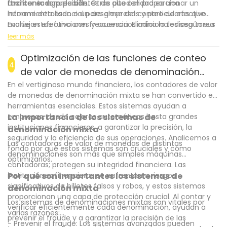
mantener su precisión.
facilitar su agrupación. Otras pueden proporcionar un
Una contadora de billetes de alta calidad es una
informe detallado o un desglose del conteo de efectivo.
herramienta esencial para empresas y particulares que
Evalúe estas funciones y accesorios adicionales según sus
manejan efectivo con frecuencia. Elimina la tediosa tarea
.
necesidades específicas para encontrar la contadora de
del conteo manual y reduce significativamente las
leer más
billetes que le ofrezca la máxima comodidad.
posibilidades de error humano. Gracias a la detección
avanzada de billetes falsos y la capacidad de organizar el
Optimización de las funciones de conteo
4
efectivo eficientemente, una contadora de billetes ahorra
de valor de monedas de denominación
tiempo, aumenta la precisión y optimiza la gestión general
mixta
En el vertiginoso mundo financiero, los contadores de valor
del efectivo. Invierta hoy mismo en una contadora de
de monedas de denominación mixta se han convertido en
billetes confiable y agilice su proceso de conteo de
herramientas esenciales. Estos sistemas ayudan a
efectivo para mayor eficiencia y tranquilidad.
empresas, desde cajeros automáticos hasta grandes
La importancia de los sistemas de
instituciones financieras, a garantizar la precisión, la
denominación mixta
seguridad y la eficiencia de sus operaciones. Analicemos a
Las contadoras de valor de monedas de distintas
fondo por qué estos sistemas son cruciales y cómo
denominaciones son más que simples máquinas
optimizarlos.
contadoras; protegen su integridad financiera. Las
instituciones financieras se enfrentan a riesgos
Por qué son importantes los sistemas de
significativos de billetes falsos y robos, y estos sistemas
denominación mixta
proporcionan una capa de protección crucial. Al contar y
Los sistemas de denominaciones mixtas son vitales por
verificar eficientemente cada denominación, ayudan a
varias razones:
prevenir el fraude y a garantizar la precisión de las
- Prevenir el fraude: Los sistemas avanzados pueden