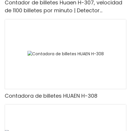
Contador de billetes Huaen H-307, velocidad
de 1100 billetes por minuto | Detector
UV/magnético/infrarrojo/falsificación,
adecuado para contar rupias, máquina
contadora de efectivo con pantalla LCD,
[Conteo de valor]
Contadora de billetes HUAEN H-308