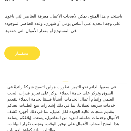
باستخدام هذا المنتج، يمكن لأصحاب الأعمال معرفة العناصر التي باعوها
على وجه التحديد على أساس يومي أو شهري، وعدد العناصر الموجودة
في المستودع أو مقدار الأموال التي حققوها.
استفسار
في سعيها الدائم نحو التميز، تطورت هواين لتصبح شركةً رائدةً في
السوق وتركز على خدمة العملاء. نركز على تعزيز قدرات البحث
العلمي وإتمام أعمال الخدمات. أنشأنا قسمًا لخدمة العملاء لتقديم
خدمات سريعة لعملائنا، بما في ذلك إشعارات تتبع الطلبات. نعدكم
بتقديم منتجات عالية الجودة لكل عميل، بما في ذلك أجهزة كشف
الأموال وخدمات شاملة. لمزيد من التفاصيل، يسعدنا إبلاغكم. يساعد
هذا المنتج أصحاب الأعمال على توفير الوقت، وتجنب تكرار البيانات،
وبالتالي زيادة كفاءة العمليات.