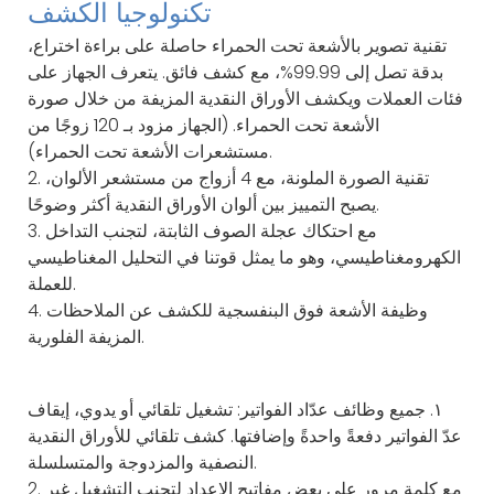
تكنولوجيا الكشف
تقنية تصوير بالأشعة تحت الحمراء حاصلة على براءة اختراع،
بدقة تصل إلى 99.99%، مع كشف فائق. يتعرف الجهاز على
فئات العملات ويكشف الأوراق النقدية المزيفة من خلال صورة
الأشعة تحت الحمراء. (الجهاز مزود بـ 120 زوجًا من
مستشعرات الأشعة تحت الحمراء).
2. تقنية الصورة الملونة، مع 4 أزواج من مستشعر الألوان،
يصبح التمييز بين ألوان الأوراق النقدية أكثر وضوحًا.
3. مع احتكاك عجلة الصوف الثابتة، لتجنب التداخل
الكهرومغناطيسي، وهو ما يمثل قوتنا في التحليل المغناطيسي
للعملة.
4. وظيفة الأشعة فوق البنفسجية للكشف عن الملاحظات
المزيفة الفلورية.
١. جميع وظائف عدّاد الفواتير: تشغيل تلقائي أو يدوي، إيقاف
عدّ الفواتير دفعةً واحدةً وإضافتها. كشف تلقائي للأوراق النقدية
النصفية والمزدوجة والمتسلسلة.
2. مع كلمة مرور على بعض مفاتيح الإعداد لتجنب التشغيل غير