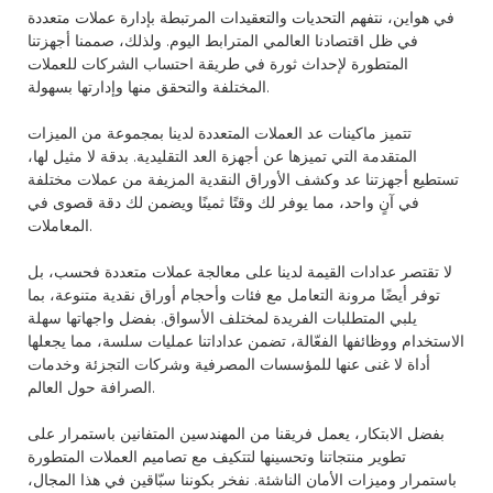
في هواين، نتفهم التحديات والتعقيدات المرتبطة بإدارة عملات متعددة
في ظل اقتصادنا العالمي المترابط اليوم. ولذلك، صممنا أجهزتنا
المتطورة لإحداث ثورة في طريقة احتساب الشركات للعملات
المختلفة والتحقق منها وإدارتها بسهولة.
تتميز ماكينات عد العملات المتعددة لدينا بمجموعة من الميزات
المتقدمة التي تميزها عن أجهزة العد التقليدية. بدقة لا مثيل لها،
تستطيع أجهزتنا عد وكشف الأوراق النقدية المزيفة من عملات مختلفة
في آنٍ واحد، مما يوفر لك وقتًا ثمينًا ويضمن لك دقة قصوى في
المعاملات.
لا تقتصر عدادات القيمة لدينا على معالجة عملات متعددة فحسب، بل
توفر أيضًا مرونة التعامل مع فئات وأحجام أوراق نقدية متنوعة، بما
يلبي المتطلبات الفريدة لمختلف الأسواق. بفضل واجهاتها سهلة
الاستخدام ووظائفها الفعّالة، تضمن عداداتنا عمليات سلسة، مما يجعلها
أداة لا غنى عنها للمؤسسات المصرفية وشركات التجزئة وخدمات
الصرافة حول العالم.
بفضل الابتكار، يعمل فريقنا من المهندسين المتفانين باستمرار على
تطوير منتجاتنا وتحسينها لتتكيف مع تصاميم العملات المتطورة
باستمرار وميزات الأمان الناشئة. نفخر بكوننا سبّاقين في هذا المجال،