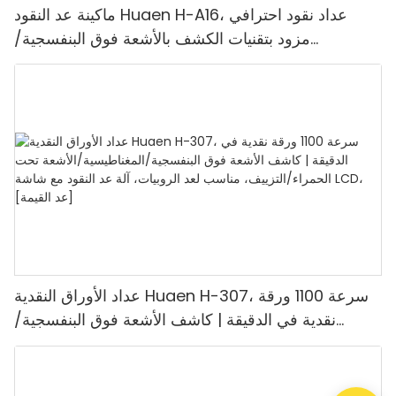
ماكينة عد النقود Huaen H-A16، عداد نقود احترافي
مزود بتقنيات الكشف بالأشعة فوق البنفسجية/
المغناطيسية/الأشعة تحت الحمراء/الضوء الرقمي، عد
1100 يورو/دقيقة، شاشة LCD، وضع القيمة ووضع
الدفعات للمتاجر والبنوك والمطاعم
عداد الأوراق النقدية Huaen H-307، سرعة 1100 ورقة
نقدية في الدقيقة | كاشف الأشعة فوق البنفسجية/
المغناطيسية/الأشعة تحت الحمراء/التزييف، مناسب لعد
الروبيات، آلة عد النقود مع شاشة LCD، [عد القيمة]