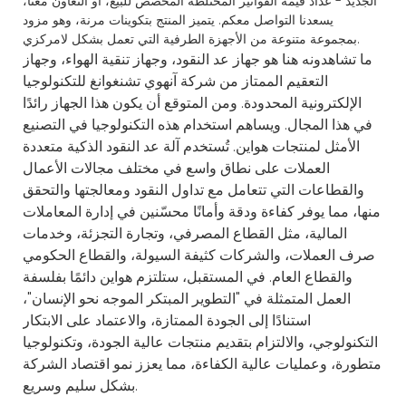
الجديد - عداد قيمة الفواتير المختلطة المخصص للبيع، أو التعاون معنا،
يسعدنا التواصل معكم. يتميز المنتج بتكوينات مرنة، وهو مزود
بمجموعة متنوعة من الأجهزة الطرفية التي تعمل بشكل لامركزي.
ما تشاهدونه هنا هو جهاز عد النقود، وجهاز تنقية الهواء، وجهاز
التعقيم الممتاز من شركة آنهوي تشنغوانغ للتكنولوجيا
الإلكترونية المحدودة. ومن المتوقع أن يكون هذا الجهاز رائدًا
في هذا المجال. ويساهم استخدام هذه التكنولوجيا في التصنيع
الأمثل لمنتجات هواين. تُستخدم آلة عد النقود الذكية متعددة
العملات على نطاق واسع في مختلف مجالات الأعمال
والقطاعات التي تتعامل مع تداول النقود ومعالجتها والتحقق
منها، مما يوفر كفاءة ودقة وأمانًا محسّنين في إدارة المعاملات
المالية، مثل القطاع المصرفي، وتجارة التجزئة، وخدمات
صرف العملات، والشركات كثيفة السيولة، والقطاع الحكومي
والقطاع العام. في المستقبل، ستلتزم هواين دائمًا بفلسفة
العمل المتمثلة في "التطوير المبتكر الموجه نحو الإنسان"،
استنادًا إلى الجودة الممتازة، والاعتماد على الابتكار
التكنولوجي، والالتزام بتقديم منتجات عالية الجودة، وتكنولوجيا
متطورة، وعمليات عالية الكفاءة، مما يعزز نمو اقتصاد الشركة
بشكل سليم وسريع.