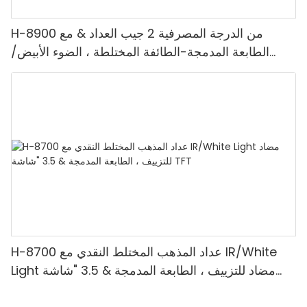
H-8900 من الدرجة المصرفية 2 جيب العداد & مع
الطابعة المدمجة-الطائفة المختلطة ، الضوء الأبيض/
الأشعة تحت الحمراء/ملغ الكشف & حساب القيمة
H-8700 عداد المذهب المختلط النقدي مع IR/White
Light مضاد للتزييف ، الطابعة المدمجة & 3.5 "شاشة
TFT