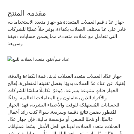
مقدمة المنتج
جهاز عدّاد قيم العملات المتعددة هو جهاز متعدد الاستخدامات،
قادر على عدّ مختلف العملات بكفاءة. يوفر حلاً عمليًا للشركات
التي تتعامل مع عملات متعددة، مما يضمن حسابات دقيقة
وسريعة.
جهاز عدّاد العملات متعدد العملات
لدينا، قمة الكفاءة والدقة،
يُغنيك عن عناء عدّ العملات يدويًا. بفضل تقنيته المتطورة، يُعالج
الجهاز فئاتٍ متنوعة بسرعة، مُوفرًا تكاملًا سلسًا للشركات
والأفراد الذين يتعاملون مع المعاملات العالمية. وداعًا
للحسابات المُستهلكة للوقت والأخطاء البشرية، فهذا
الجهاز
المُتطور يضمن نتائج دقيقة وسريعة. سواءً كنت رائد أعمال
عالميًا، أو مُحبًا للسفر، أو مؤسسة مالية، فإن جهاز عدّاد
العملات متعدد العملات لدينا هو الحل الأمثل. بسّط عملياتك،
ووفّر وقتًا ثمينًا، واستمتع براحة البال التي تأتي مع إدارة عملات