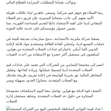
ونواكب تقنياتنا المتطلبات المتزايدة للقطاع المالي.
رضا العملاء هو جوهر قيم شركتنا، ونسعى جاهدين لبناء علاقات طويلة
الأمد معهم. إلى جانب منتجاتنا المتميزة، فإن فريق دعم العملاء
المتفاني لدينا على أهبة الاستعداد دائمًا لتقديم المساعدة الفورية، مما
يضمن حصول مؤسستكم على خدمة عالية الجودة.
بصفتنا شركة ملتزمة بالاستدامة، ندمج ممارسات صديقة للبيئة في
عمليات التصنيع لدينا، ونُحسّن كفاءة الطاقة ونستخدم مواد قابلة لإعادة
التدوير كلما أمكن. باختياركم عدادات العملات المتعددة من هواين،
تُساهمون في مستقبل أكثر خضرة مع الاستفادة من أحدث التقنيات.
انضم إلى مجتمعنا المتنامي من الشركات التي تعتمد على عدادات قيم
العملات المتعددة لدينا لتبسيط عملياتها، وزيادة كفاءتها، وتقليل
المخاطر المالية. ثق بخبرتنا الواسعة في إعادة تعريف طريقة تعاملك
مع العملات المتعددة، متجاوزًا الحدود بسهولة ويسر.
اكتشف قوة الدقة مع هواين. تواصل معنا اليوم لاستكشاف مجموعتنا
المبتكرة من حلول عد العملات المتعددة، وشاهد مستقبل إدارة
العملات.