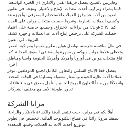
وهايربين بالصين. بفضل فريقنا الفني والإداري ذي الخبرة الواسعة،
قمنا بشراء وتركيب أحدث معدات الإنتاج والاختبار، ونجحنا في تطوير
العديد من آلات عد وفرز العملات للاستخدام المصرفي، وأجهزة عد
وكشف العملات التجارية، وغيرها. حصلت منتجات هواين على العديد
من براءات الاختراع، وجميعها حاصلة على اعتماد CE وRoHS. كما
حصلت الشركة على ترخيص إنتاج آلات عد العملات وأجهزة كشف
التزييف في الصين.
في ظلّ منافسة شرسة، تواصل هواين تطوير نفسها ومواكبة العصر.
وتحظى علامتا هواين وبوكسين بشهرة واسعة في السوق المحلية. كما
تُباع منتجات هواين في أوروبا وأمريكا وأمريكا الجنوبية وآسيا ومناطق
أخرى.
بفضل خط الإنتاج السلس والتعاون الكامل لجميع الموظفين، نوفر
لعملائنا آلات عالية الجودة وبأسعار معقولة وتسليمًا في الوقت المحدد.
وانطلاقًا من مبدأ التعاون المربح للجانبين، نأمل بصدق في بناء علاقات
تعاون طويلة الأمد مع مختلف الشركات.
مزايا الشركة
أهلاً بكم في هواين، حيث تلتقي الدقة والكفاءة بالابتكار والراحة.
بصفتنا مزودًا رائدًا في قطاع التكنولوجيا المالية، نتخصص في تطوير
وتوزيع أحدث آلات عد العملات وقيمها المتعددة.