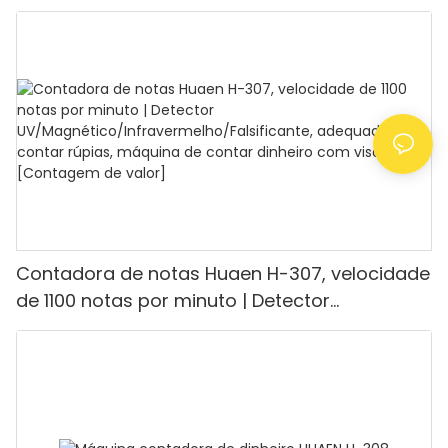
capacidade de contagem de 1100 euros por
minuto, visor LCD, modos de valor e lote, ideal
para lojas, bancos e restaurantes.
Contadora de notas Huaen H-307, velocidade
de 1100 notas por minuto | Detector
UV/Magnético/Infravermelho/Falsificante,
adequada para contar rúpias, máquina de
contar dinheiro com visor LCD, [Contagem de
valor]