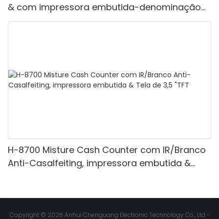
& com impressora embutida-denominação
mista, luz branca/ir/uv/mg de detecção &
Contagem de valor
H-8700 Misture Cash Counter com IR/Branco
Anti-Casalfeiting, impressora embutida &
Tela de 3,5 "TFT
Copyright © 2026 Anhui Chenguang Electronic Technology Co., Ltd -