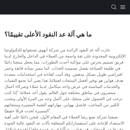
ما هي آلة عد النقود الأعلى تقييمًا؟
حازت آلة عد النقود الرائدة من شركة آنهوي تشنغوانغ للتكنولوجيا
الإلكترونية المحدودة على ثقة واسعة من العملاء في الداخل والخارج. لدينا
فريق تصميم يحرص على مواكبة أحدث التطورات، مما يجعل منتجنا دائمًا
في طليعة الصناعة بفضل تصميمه الجذاب. كما يتميز بمتانة فائقة وعمر
افتراضي طويل بشكل مدهش، وقد أثبت كفاءته في استخدامات متعددة.
هدف هواين هو توفير أفضل المنتجات لعملائنا. هذا يعني أننا نجمع التقنيات
والخدمات المناسبة في عرض واحد متكامل. لدينا عملاء وشركاء أعمال
منتشرون في مناطق مختلفة حول العالم. يقول أحد عملائنا: "إذا كنت
ترغب في الحصول على منتجك على أكمل وجه من المرة الأولى وتجنب
الكثير من المتاعب، فاتصل بهواين. مهاراتهم التقنية المتميزة ومنتجاتهم
المتميزة تُحدث فرقًا حقيقيًا".
بصفتنا شركة تضع رضا العملاء في المقام الأول، فنحن دائمًا على أهبة
الاستعداد للإجابة على استفساراتكم المتعلقة بآلات عد النقود عالية الجودة
وغيرها من المنتجات. في هواين، شكّلنا فريق خدمة جاهزًا لخدمة عملائنا،