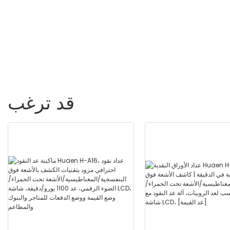
إضافة+ عداد الفاتورة وضع
 "شاشة TFT
القيمة ، UV/Mg/IR/MT ، 1100
فواتير/دقيقة ، مع شاشة LCD
قد ترغب