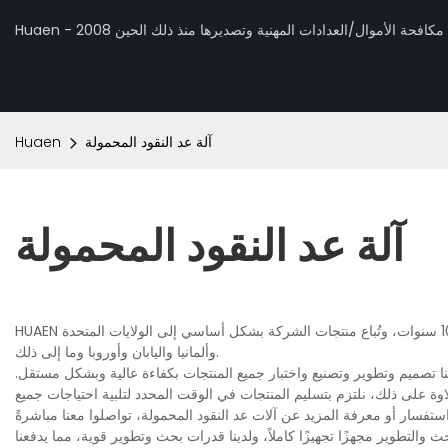
 تصنيع مكافحة الأموال/العدادات المهنية وتصديرها منذ ذلك الحين 2008
آلة عد النقود المحمولة
Huaen
آلة عد النقود المحمولة
HUAEN هي شركة مصنعة لآلات عد النقود المحمولة الاحترافية، وتعمل في هذه الصناعة منذ أكثر من 10 سنوات، وتُباع منتجات الشركة بشكل أساسي إلى الولايات المتحدة
وألمانيا واليابان وأوروبا وما إلى ذلك.
ا تصميم وتطوير وتصنيع واختبار جميع المنتجات بكفاءة عالية وبشكل مستقل.
ة على ذلك، نلتزم بتسليم المنتجات في الوقت المحدد لتلبية احتياجات جميع
 والتطوير مجهزًا تجهيزًا كاملاً، ولدينا قدرات بحث وتطوير قوية، مما يدفعنا