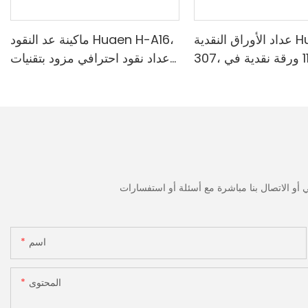
عداد الأوراق النقدية Huaen H-
ماكينة عد النقود Huaen H-A16،
307، سرعة 1100 ورقة نقدية في
عداد نقود احترافي مزود بتقنيات
قة | كاشف الأشعة فوق
الكشف بالأشعة فوق البنفسجية/
ة/المغناطيسية/الأشعة
المغناطيسية/الأشعة تحت
مراء/التزييف، مناسب
الحمراء/الضوء الرقمي، عد 1100
وبيات، آلة عد النقود مع
يورو/دقيقة، شاشة LCD، وضع
القيمة ووضع الدفعات للمتاجر
والبنوك والمطاعم
اسم
المحتوى