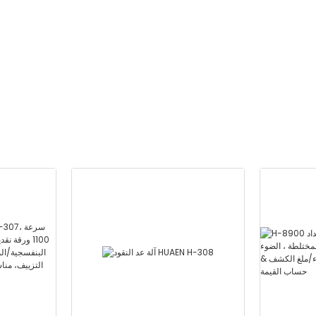
المدمجة-الطائفة المختلطة ،
المدمجة & 3.5
الضوء الأبيض/الأشعة تحت
الحمراء/ملغ الكشف & حساب
القيمة