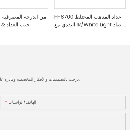
H-8700 عداد المذهب المختلط
النقدي مع IR/White Light مضاد
جيب العداد & 
للتزييف ، الطابعة المدمجة & 3.5
المدمجة-الطائفة ا
"شاشة TFT
الضوء الأبيض/ا
الحمراء/ملغ الكش
نرحب بالتصميمات والأفكار المخصصة وقادرة على تلبية المتطلبات المحددة. لمزيد من المعلومات، يرجى زيارة الموقع الإلكتروني أو الاتصال بنا مباشرة مع أسئلة أو استفسارات.
الهاتف/الواتساب