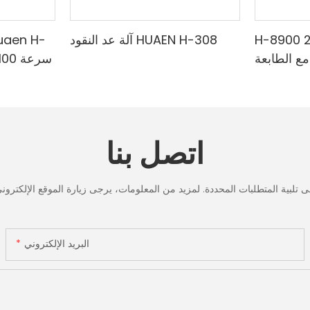
H-8900 من الدرجة المصرفية 2
آلة عد النقود HUAEN H-308
مع الطابعة
لمختلطة ،
الدقي
لأشعة تحت
البنفسجي
ف & حساب
تحت الح
القيمة
لعد الر
اتصل بنا
شاشة LCD، [عد القيمة]
البريد الإلكتروني