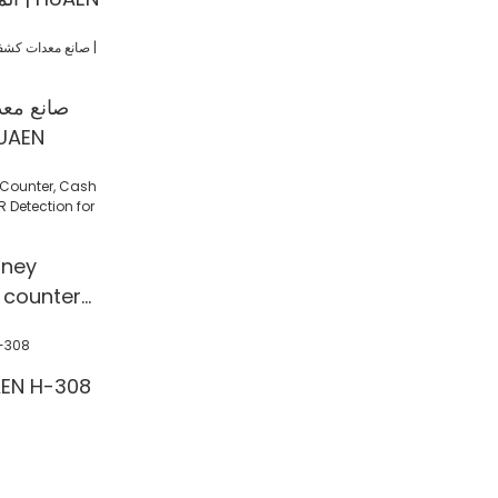
صانع معد
حسب الطلب 
ney
 counter
 Detection
l/Shop
آلة عد النقود 308