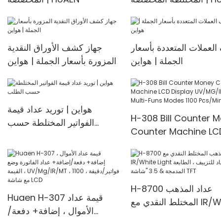
لعملات المتعددة بأسعار
جهاز كشف الأوراق النقدية
الجملة | هواين
المزورة بأسعار الجملة | هواين
هواين | توريد عداد قيمة
H-308 Bill Counter 
الفواتير المختلطة حسب
Counter Machine LC
الطلب
Display UV/MG/IR De
Multi-Funs Modes 11
Pcs/Mins
H-8700 عداد المذهب
Huaen H-307 قيمة عداد
المختلط النقدي مع IR/White
الأموال ، إضافة+ دفعة/
Light مضاد للتزييف ، الطابعة