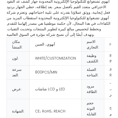
آنهوي تشنغوانغ للتكنولوجيا الإلكترونية المحدودة جهاز كشف عد النقود
الاحترافي متعدد القيم بأفضل سعر. بعد إطلاقه، حظي الجهاز بردود
فعل إيجابية، ووثق عملاؤنا بقدرته على تلبية احتياجاتهم. وتعتزم شركة
آنهوي تشنغوانغ للتكنولوجيا الإلكترونية المحدودة استقطاب المزيد من
الكفاءات في هذا المجال، لأن حكمة موظفينا هي مصدر إلهامنا للتقدم.
ونخطط لتخصيص مبالغ كبيرة لتطوير المنتجات وتحديث التقنيات.
ونهدف أيضًا إلى أن نصبح شركة مؤثرة في السوق العالمية.
الاسم
مكان
HUA
آنهوي، الصين
التجاري:
المنشأ:
IR/U
وظيفة
WHITE/CUSTOMIZATION
لون:
IMA
الكشف:
AS 
العملة
سرعة
800PCS/MIN
REQ
المتاحة:
العد:
تيار متردد 100-
مزود
2 فولت،
شاشات LCD و LED
عرض:
الطاقة:
حجم
50*1
النوتة
CE، RoHS، REACH
الشهادة:
القابلة