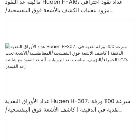
ماكينة عد النقود Huaen H-A16، عداد نقود احترافي
مزود بتقنيات الكشف بالأشعة فوق البنفسجية/
المغناطيسية/الأشعة تحت الحمراء/الضوء الرقمي، عد
1100 يورو/دقيقة، شاشة LCD، وضع القيمة ووضع
الدفعات للمتاجر والبنوك والمطاعم
عداد الأوراق النقدية Huaen H-307، سرعة 1100 ورقة
نقدية في الدقيقة | كاشف الأشعة فوق البنفسجية/
المغناطيسية/الأشعة تحت الحمراء/التزييف، مناسب لعد
الروبيات، آلة عد النقود مع شاشة LCD، [عد القيمة]