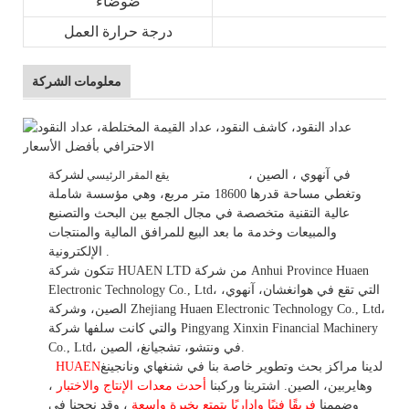
ضوضاء
درجة حرارة العمل
معلومات الشركة
في
آنهوي
، الصين
،
لشركة HUAEN LTD
يقع المقر الرئيسي
وتغطي مساحة قدرها 18600 متر مربع، وهي
مؤسسة شاملة
عالية التقنية متخصصة في مجال الجمع بين البحث والتصنيع
والمبيعات وخدمة ما بعد البيع للمرافق المالية والمنتجات
.
الإلكترونية.
تتكون شركة HUAEN LTD من شركة Anhui Province Huaen
Electronic Technology Co., Ltd، التي تقع في هوانغشان، آنهوي،
الصين، وشركة Zhejiang Huaen Electronic Technology Co., Ltd،
والتي كانت سلفها شركة Pingyang Xinxin Financial Machinery
Co., Ltd، في ونتشو، تشجيانغ، الصين.
لدينا مراكز بحث وتطوير خاصة بنا في شنغهاي ونانجينغ
HUAEN
وهايربين، الصين. اشترينا
وركبنا
أحدث معدات الإنتاج والاختبار
،
وضممنا
فريقًا فنيًا وإداريًا يتمتع بخبرة واسعة
،
وقد
نجحنا في