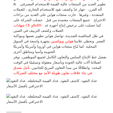
تطوير
العديد من المنتجات عالية
القيمة للاستخدام
المصرفي.
&
آلة الفرز،
جهاز
عدّ وكشف
نقود للاستخدام
التجاري
،
للعملات
المتعددة
، وغيرها
. حازت منتجات هواين على العديد من براءات
الاختراع.
جميع المنتجات معتمدة من قبل
حصلت الشركة على
. كما حصلت على ترخيص إنتاج أجهزة عد
شهادات CE وRoHS
العملات وكشف التزييف في الصين.
في ظل المنافسة الشديدة، تواصل هواين تطوير نفسها ومواكبة
العصر. وتحظى علامتا
هواين وبوكسين
بشهرة واسعة في السوق
المحلية.
كما
تُباع منتجات هواين في أوروبا وأمريكا وأمريكا
الجنوبية وآسيا ومناطق أخرى.
بفضل خط الإنتاج السلس والتعاون الكامل لجميع الموظفين، نوفر
لعملائنا آلات عالية الجودة وبأسعار معقولة وتسليمًا في الوقت
المحدد. وانطلاقًا
من
مبدأ التعاون المربح للجانبين،
نأمل بصدق
الأمد مع مختلف الشركات.
في بناء
علاقات تعاون
طويلة