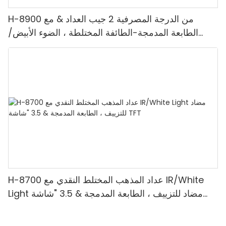
H-8900 من الدرجة المصرفية 2 جيب العداد & مع
الطابعة المدمجة-الطائفة المختلطة ، الضوء الأبيض/
الأشعة تحت الحمراء/ملغ الكشف & حساب القيمة
H-8700 عداد المذهب المختلط النقدي مع IR/White
Light مضاد للتزييف ، الطابعة المدمجة & 3.5 "شاشة
TFT