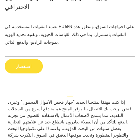
الاحترافي
تعتمد التقنيات المستخدمة في HUAEN على احتياجات السوق. وتتطور هذه
التقنيات باستمرار، بما في ذلك القياسات الحيوية، وتقنية تحديد الهوية
بموجات الراديو، والدفع الذاتي.
استفسار
إذا كنت مهتمًا بمنتجنا الجديد "جهاز فحص الأموال المحمول" وغيره،
فنحن نرحب بك للاتصال بنا. يوفر المنتج عملية دفع أسرع من السجلات
النقدية، مما يسمح لأصحاب الأعمال بالاستفادة القصوى من تجربة
الدفع للتأكد من أن العملاء يغادرون بانطباع جيد عن علامتهم التجارية.
بفضل سنوات من البحث الدؤوب، واعتمادًا على تكنولوجيا البحث
والتطوير المتطورة وتحديد موقعها الدقيق في السوق، ابتكرت شركة