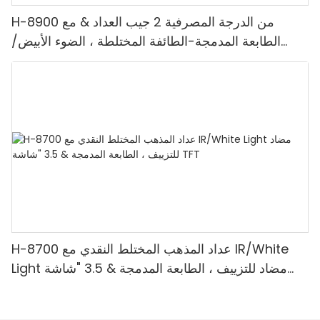
H-8900 من الدرجة المصرفية 2 جيب العداد & مع
الطابعة المدمجة-الطائفة المختلطة ، الضوء الأبيض/
الأشعة تحت الحمراء/ملغ الكشف & حساب القيمة
H-8700 عداد المذهب المختلط النقدي مع IR/White
Light مضاد للتزييف ، الطابعة المدمجة & 3.5 "شاشة
TFT