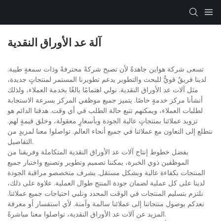
آلة عد الأوراق النقدية
تسعى شركة هواين جاهدةً لأن تصبح شركةً محترفةً وذات سمعةٍ طيبة.
لدينا فريقٌ قويٌّ للبحث والتطوير يدعم تطويرنا المستمر لمنتجاتٍ جديدة،
مثل آلات عد الأوراق النقدية. نولي اهتمامًا بالغًا بخدمة العملاء، ولذلك
أنشأنا مركز خدمةٍ خاصًا. يتميز جميع موظفي المركز بسرعة الاستجابة
لطلبات العملاء، ويمكنهم تتبع حالة الطلب في أي وقت. هدفنا الدائم هو
تزويد عملائنا بمنتجاتٍ عالية الجودة وبأسعارٍ معقولة، وخلق قيمةٍ لهم.
نتطلع إلى التعاون مع عملائنا في جميع أنحاء العالم. تواصلوا معنا لمزيدٍ من
التفاصيل.
بفضل خطوط إنتاج آلات عد الأوراق النقدية المتكاملة وفريقنا من
الموظفين ذوي الخبرة، يمكننا تصميم وتطوير وتصنيع واختبار جميع
المنتجات بكفاءة عالية وبشكل مستقل. يشرف متخصصو مراقبة الجودة
لدينا على كل عملية لضمان جودة المنتج طوال العملية. علاوة على ذلك،
نلتزم بتسليم المنتجات في الوقت المحدد ونلبي احتياجات جميع عملائنا.
نعدكم بوصول منتجاتنا إلى عملائنا سالمة وآمنة. لأي استفسار أو معرفة
المزيد عن آلات عد الأوراق النقدية، تواصلوا معنا مباشرةً.