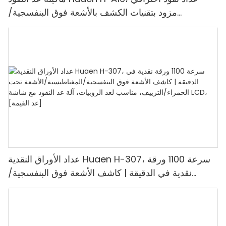
مزود بتقنيات الكشف بالأشعة فوق البنفسجية/
المغناطيسية/الأشعة تحت الحمراء/الضوء الرقمي، عد
1100 يورو/دقيقة، شاشة LCD، وضع القيمة ووضع
الدفعات للمتاجر والبنوك والمطاعم
عداد الأوراق النقدية Huaen H-307، سرعة 1100 ورقة
نقدية في الدقيقة | كاشف الأشعة فوق البنفسجية/
المغناطيسية/الأشعة تحت الحمراء/التزييف، مناسب لعد
الروبيات، آلة عد النقود مع شاشة LCD، [عد القيمة]