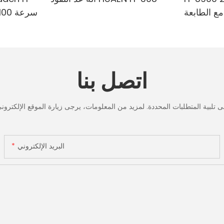
مع الطابعة
لمختلطة ،
الدقي
لأشعة تحت
البنفسجي
ف & حساب
تحت الح
القيمة
لعد الر
اتصل بنا
شاشة LCD، [عد القيمة]
البريد الإلكتروني