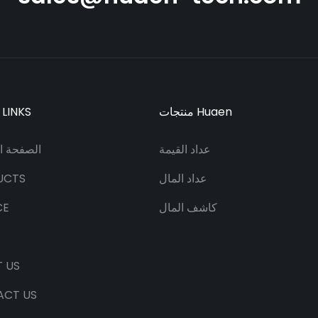
منتجات Huaen
 LINKS
عداد القيمة
الصفحة ال
عداد المال
UCTS
كاشف المال
CE
 US
ACT US