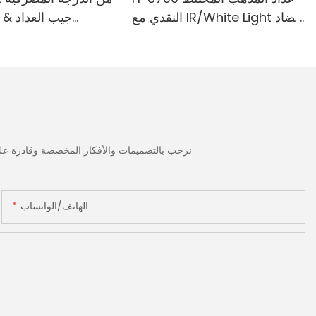
النقدي مع IR/White Light مضاد
جيب العداد & 
للتزييف ، الطابعة المدمجة & 3.5
المدمجة-الطائفة ا
"شاشة TFT
الضوء الأبيض/ا
الحمراء/ملغ الكش
نرحب بالتصميمات والأفكار المخصصة وقادرة على تلبية المتطلبات المحددة. لمزيد من المعلومات، يرجى زيارة الموقع الإلكتروني أو الاتصال بنا مباشرة مع أسئلة أو استفسارات.
الهاتف/الواتساب