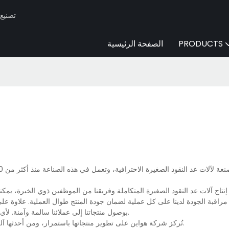
Huaen -
PRODUCTS
الصفحة الرئيسية
اج آلات عد النقود الصغيرة المتكاملة وفريقنا من الموظفين ذوي الخبرة، يمكنن
بة الجودة لدينا على كل عملية لضمان جودة المنتج طوال العملية. علاوة على ذ
بوصول منتجاتنا إلى عملائنا سالمة وآمنة. لأي استفسار أو معرفة المزيد عن آلات عد النقود الصغيرة، تواصلوا معنا مباشرةً.
تُركز شركة هواين على تطوير منتجاتها باستمرار، ومن أحدثها آلة عد النقود الصغيرة. إنها أحدث سلسلة من شركتنا، ومن المتوقع أن تُفاجئكم.