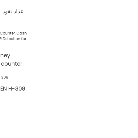
عداد نقود 
ney
 counter
 Detection
l/Shop
آلة عد النقود 308