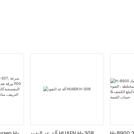
الحمراء/ملغ الكشف & حساب
القيمة
H-8900 من الدرجة المصرفية 2
آلة عد النقود HUAEN H-308