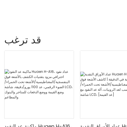
فواتير/دقيقة ، مع شاشة LCD
قد ترغب
عداد الأوراق النقدية Huaen H-
ماكينة عد النقود Huaen H-A16،