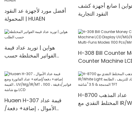
واين | صانع أجهزة كشف
أفضل مورد لأجهزة عد النقود
النقود التجارية
المحمولة | HUAEN
هواين | توريد عداد قيمة
H-308 Bill Counter 
الفواتير المختلطة حسب
Counter Machine LC
الطلب
Display UV/MG/IR De
Multi-Funs Modes 11
Pcs/Mins
H-8700 عداد المذهب
Huaen H-307 قيمة عداد
المختلط النقدي مع IR/White
الأموال ، إضافة+ دفعة/
Light مضاد للتزييف ، الطابعة
إضافة+ عداد الفاتورة وضع
 "شاشة TFT
القيمة ، UV/Mg/IR/MT ، 1100