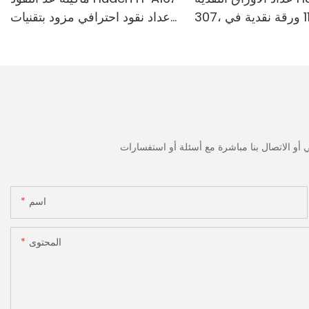
307، سرعة 1100 ورقة نقدية في
عداد نقود احترافي مزود بتقنيات
قة | كاشف الأشعة فوق
الكشف بالأشعة فوق البنفسجية/
ة/المغناطيسية/الأشعة
المغناطيسية/الأشعة تحت
مراء/التزييف، مناسب
الحمراء/الضوء الرقمي، عد 1100
وبيات، آلة عد النقود مع
يورو/دقيقة، شاشة LCD، وضع
القيمة ووضع الدفعات للمتاجر
والبنوك والمطاعم
اسم
المحتوى